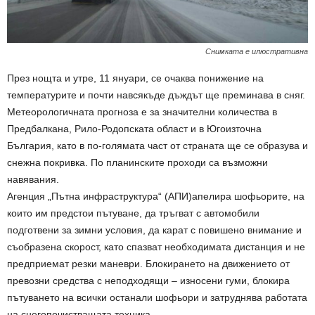
Снимката е илюстративна
През нощта и утре, 11 януари, се очаква понижение на
температурите и почти навсякъде дъждът ще преминава в сняг.
Метеорологичната прогноза е за значителни количества в
Предбалкана, Рило-Родопската област и в Югоизточна
България, като в по-голямата част от страната ще се образува и
снежна покривка. По планинските проходи са възможни
навявания.
Агенция „Пътна инфраструктура“ (АПИ)апелира шофьорите, на
които им предстои пътуване, да тръгват с автомобили
подготвени за зимни условия, да карат с повишено внимание и
съобразена скорост, като спазват необходимата дистанция и не
предприемат резки маневри. Блокирането на движението от
превозни средства с неподходящи – износени гуми, блокира
пътуването на всички останали шофьори и затруднява работата
на снегопочистващата техника.