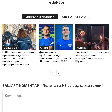
redaktor
СВЪРЗАНИ НОВИНИ
ОЩЕ ОТ АВТОРА
Общество
Спорт
Култура
НАП: Няма нарушения
Двама нови
Спектакълът „Приказка
при въвеждане на
футболисти ще
за сладкопойното
еврото в Шумен,
започнат подготовка с
магаре“ за децата в
инспектори
„Волов Шумен 2007“
Шумен
проверяват и днес
ВАШИЯТ КОМЕНТАР - Полетата НЕ са задължителни!