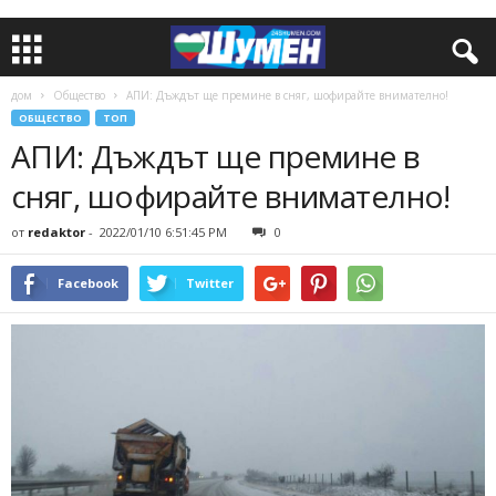
дом
Общество
АПИ: Дъждът ще премине в сняг, шофирайте внимателно!
ОБЩЕСТВО
ТОП
АПИ: Дъждът ще премине в
сняг, шофирайте внимателно!
от
redaktor
-
2022/01/10 6:51:45 PM
0
Facebook
Twitter