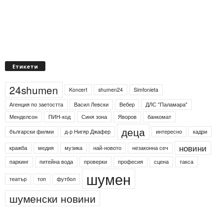
Етикети
24shumen
Koncert
shumen24
Simfonieta
Агенция по заетостта
Васил Левски
Вебер
ДЛС "Паламара"
Менделсон
ПИН-код
Синя зона
Яворов
банкомат
деца
български филми
д-р Нигяр Джафер
интересно
кадри
новини
кражба
медия
музика
най-новото
незаконна сеч
паркинг
питейна вода
проверки
професия
сцена
такса
шумен
театър
топ
футбол
шуменски новини