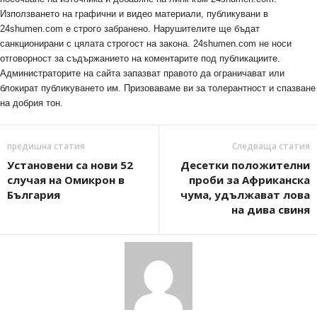
Използването на графични и видео материали, публикувани в
24shumen.com е строго забранено. Нарушителите ще бъдат
санкционирани с цялата строгост на закона. 24shumen.com не носи
отговорност за съдържанието на коментарите под публикациите.
Администраторите на сайта запазват правото да ограничават или
блокират публикуването им. Призоваваме ви за толерантност и спазване
на добрия тон.
предишна статия
Следваща статия
Установени са нови 52
Десетки положителни
случая на Омикрон в
проби за Африканска
България
чума, удължават лова
на дива свиня