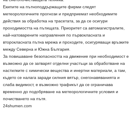
Екипите на пътноподдържащите фирми следят
метеорологичните прогнози и предприемат необходимите
действия за обработка на трасетата, за да се осигури
проходимостта на пътищата. Приоритет са автомагистралите,
най-натоварените направления по първокласната и
второкласната пътна мрежа и проходите, осигуряващи връзките
между Северна и Южна България.
За повишаване безопасността на движение при необходимост е
възможно да се затварят отделни участъци за обработване на
настилките с химически вещества и инертни материали, а там,
където се налага заради силния вятър, снегонавяванията и
слаба видимост, е възможно трафикът да се ограничава
временно до подобряване на метеорологичните условия и
почистването на пътя.
24shumen.com