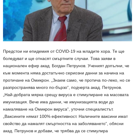
Предстои ни епидемия от COVID-19 на младите хора. Те ще
боледуват и ще отнасят смъртните случаи. Това заяви в
национален ефир акад. Богдан Петрунов. Ученият допълни, че
към момента няма достатъчно сериозни данни за начина на
протичане на Омикрон. „Знаем само, че протича по-леко, но се
разпространява много по-бързо“, подчерта акад. Петрунов.
„Най-добрата мярка срещу вируса е стимулиране на масовата
имунизация. Вече има данни, че имунизацията води до
намаляване на Омикрон вируса“, уточни специалистът.
„Ваксините нямат 100% ефективност. Наличните ваксини имат
свойство да намалят смъртността на заболяването“, обясни
акад. Петрунов и добави, че трябва да се стимулира