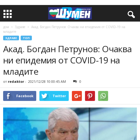
дом
Здраве
Акад. Богдан Петрунов: Очаква ни епидемия от COVID-19 на
младите
ЗДРАВЕ
ТОП
Акад. Богдан Петрунов: Очаква
ни епидемия от COVID-19 на
младите
от
redaktor
-
2021/12/28 10:00:45 AM
0
Facebook
Twitter