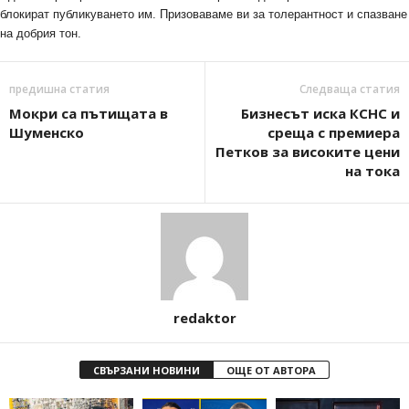
блокират публикуването им. Призоваваме ви за толерантност и спазване
на добрия тон.
предишна статия
Следваща статия
Мокри са пътищата в
Бизнесът иска КСНС и
Шуменско
среща с премиера
Петков за високите цени
на тока
redaktor
СВЪРЗАНИ НОВИНИ
ОЩЕ ОТ АВТОРА