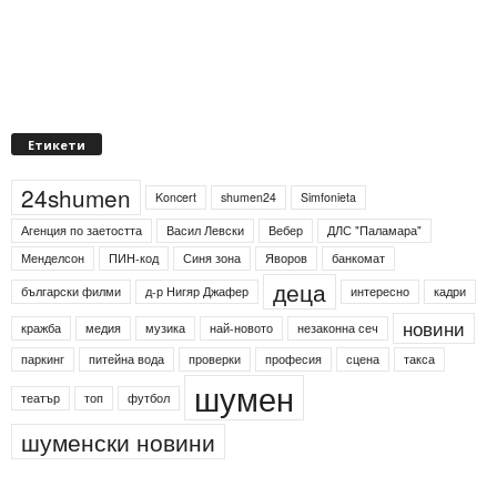
Етикети
24shumen
Koncert
shumen24
Simfonieta
Агенция по заетостта
Васил Левски
Вебер
ДЛС "Паламара"
Менделсон
ПИН-код
Синя зона
Яворов
банкомат
деца
български филми
д-р Нигяр Джафер
интересно
кадри
новини
кражба
медия
музика
най-новото
незаконна сеч
паркинг
питейна вода
проверки
професия
сцена
такса
шумен
театър
топ
футбол