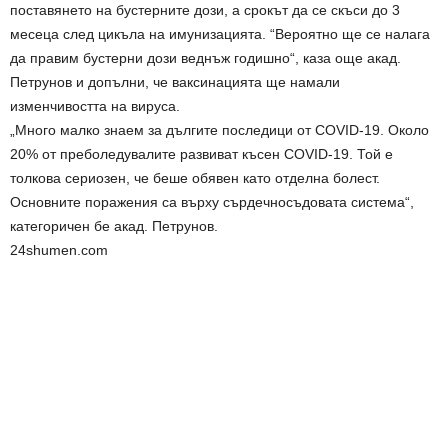
поставянето на бустерните дози, а срокът да се скъси до 3
месеца след цикъла на имунизацията. “Вероятно ще се налага
да правим бустерни дози веднъж годишно“, каза още акад.
Петрунов и допълни, че ваксинацията ще намали
изменчивостта на вируса.
„Много малко знаем за дългите последици от COVID-19. Около
20% от преболедувалите развиват късен COVID-19. Той е
толкова сериозен, че беше обявен като отделна болест.
Основните поражения са върху сърдечносъдовата система“,
категоричен бе акад. Петрунов.
24shumen.com