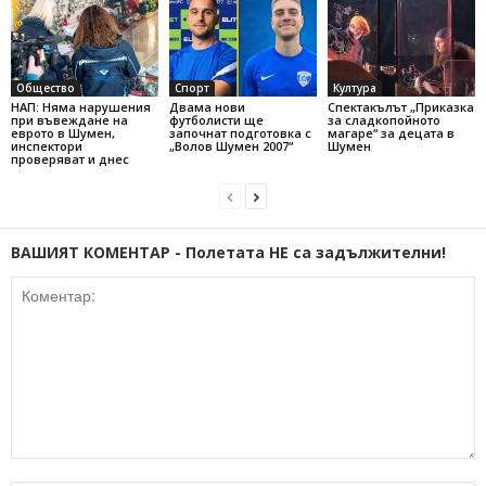
Общество
Спорт
Култура
НАП: Няма нарушения
Двама нови
Спектакълът „Приказка
при въвеждане на
футболисти ще
за сладкопойното
еврото в Шумен,
започнат подготовка с
магаре“ за децата в
инспектори
„Волов Шумен 2007“
Шумен
проверяват и днес
ВАШИЯТ КОМЕНТАР - Полетата НЕ са задължителни!