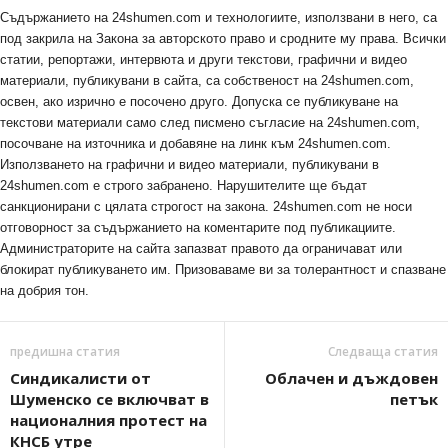
Съдържанието на 24shumen.com и технологиите, използвани в него, са
под закрила на Закона за авторското право и сродните му права. Всички
статии, репортажи, интервюта и други текстови, графични и видео
материали, публикувани в сайта, са собственост на 24shumen.com,
освен, ако изрично е посочено друго. Допуска се публикуване на
текстови материали само след писмено съгласие на 24shumen.com,
посочване на източника и добавяне на линк към 24shumen.com.
Използването на графични и видео материали, публикувани в
24shumen.com е строго забранено. Нарушителите ще бъдат
санкционирани с цялата строгост на закона. 24shumen.com не носи
отговорност за съдържанието на коментарите под публикациите.
Администраторите на сайта запазват правото да ограничават или
блокират публикуването им. Призоваваме ви за толерантност и спазване
на добрия тон.
предишна статия
Следваща статия
Синдикалисти от
Облачен и дъждовен
Шуменско се включват в
петък
националния протест на
КНСБ утре