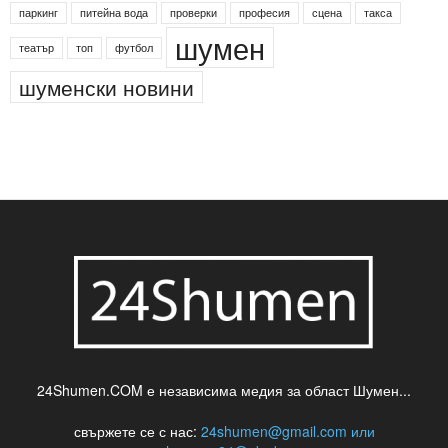
паркинг
питейна вода
проверки
професия
сцена
такса
шумен
театър
топ
футбол
шуменски новини
24Shumen.COM е независима медия за област Шумен...
свържете се с нас:
24shumen@gmail.com или