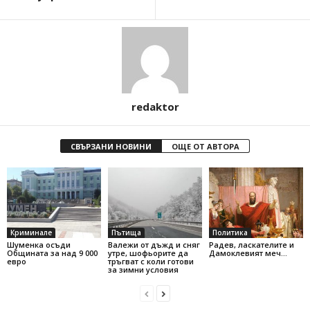
redaktor
СВЪРЗАНИ НОВИНИ
ОЩЕ ОТ АВТОРА
Криминале
Пътища
Политика
Шуменка осъди
Валежи от дъжд и сняг
Радев, ласкателите и
Общината за над 9 000
утре, шофьорите да
Дамоклевият меч…
евро
тръгват с коли готови
за зимни условия