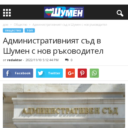
дом
Общество
Административният съд в Шумен с нов ръководител
ОБЩЕСТВО
ТОП
Административният съд в
Шумен с нов ръководител
от
redaktor
-
2022/11/10 5:12:44 PM
0
Facebook
Twitter