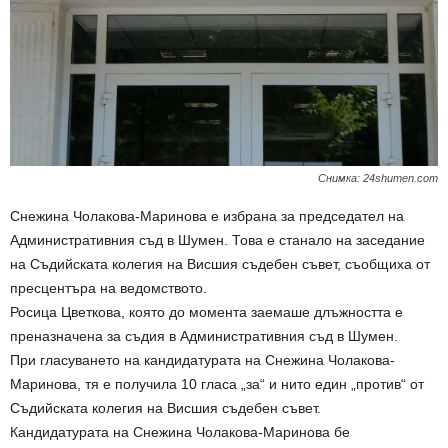
Снимка: 24shumen.com
Снежина Чолакова-Маринова е избрана за председател на
Административния съд в Шумен. Това е станало на заседание
на Съдийската колегия на Висшия съдебен съвет, съобщиха от
пресцентъра на ведомството.
Росица Цветкова, която до момента заемаше длъжността е
преназначена за съдия в Административния съд в Шумен.
При гласуването на кандидатурата на Снежина Чолакова-
Маринова, тя е получила 10 гласа „за“ и нито един „против“ от
Съдийската колегия на Висшия съдебен съвет.
Кандидатурата на Снежина Чолакова-Маринова бе