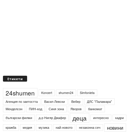
Етикети
24shumen
Koncert
shumen24
Simfonieta
Агенция по заетостта
Васил Левски
Вебер
ДЛС "Паламара"
Менделсон
ПИН-код
Синя зона
Яворов
банкомат
деца
български филми
д-р Нигяр Джафер
интересно
кадри
новини
кражба
медия
музика
най-новото
незаконна сеч