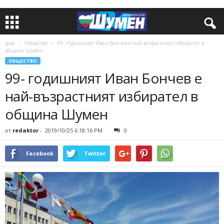
дом
Общество
99- годишният Иван Бончев е най-възрастният избирател в
община Шумен
ОБЩЕСТВО
99- годишният Иван Бончев е
най-възрастният избирател в
община Шумен
от
redaktor
-
2019/10/25 6:18:16 PM
0
Facebook
Twitter