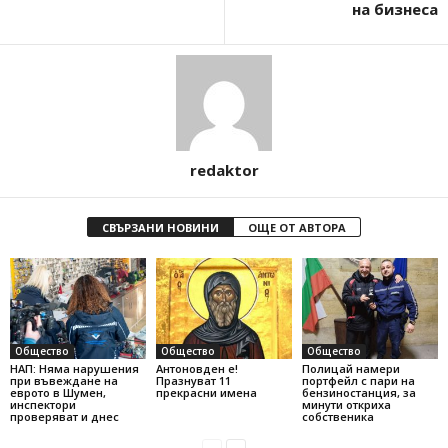
на бизнеса
redaktor
СВЪРЗАНИ НОВИНИ
ОЩЕ ОТ АВТОРА
Общество
Общество
Общество
НАП: Няма нарушения
Антоновден е!
Полицай намери
при въвеждане на
Празнуват 11
портфейл с пари на
еврото в Шумен,
прекрасни имена
бензиностанция, за
инспектори
минути откриха
проверяват и днес
собственика