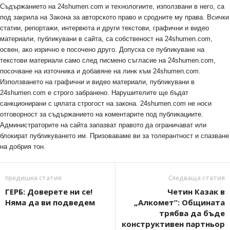
Съдържанието на 24shumen.com и технологиите, използвани в него, са
под закрила на Закона за авторското право и сродните му права. Всички
статии, репортажи, интервюта и други текстови, графични и видео
материали, публикувани в сайта, са собственост на 24shumen.com,
освен, ако изрично е посочено друго. Допуска се публикуване на
текстови материали само след писмено съгласие на 24shumen.com,
посочване на източника и добавяне на линк към 24shumen.com.
Използването на графични и видео материали, публикувани в
24shumen.com е строго забранено. Нарушителите ще бъдат
санкционирани с цялата строгост на закона. 24shumen.com не носи
отговорност за съдържанието на коментарите под публикациите.
Администраторите на сайта запазват правото да ограничават или
блокират публикуването им. Призоваваме ви за толерантност и спазване
на добрия тон.
предишна статия
Следваща статия
ГЕРБ: Доверете ни се!
Четин Казак в
Няма да ви подведем
„Алкомет”: Общината
трябва да бъде
конструктивен партньор