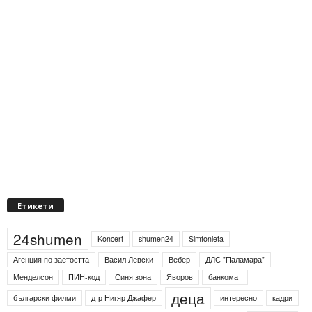
Етикети
24shumen
Koncert
shumen24
Simfonieta
Агенция по заетостта
Васил Левски
Вебер
ДЛС "Паламара"
Менделсон
ПИН-код
Синя зона
Яворов
банкомат
деца
български филми
д-р Нигяр Джафер
интересно
кадри