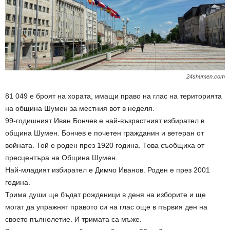
24shumen.com
81 049 е броят на хората, имащи право на глас на територията
на община Шумен за местния вот в неделя.
99-годишният Иван Бончев е най-възрастният избирател в
община Шумен. Бончев е почетен гражданин и ветеран от
войната. Той е роден през 1920 година. Това съобщиха от
пресцентъра на Община Шумен.
Най-младият избирател е Димчо Иванов. Роден е през 2001
година.
Трима души ще бъдат рожденици в деня на изборите и ще
могат да упражнят правото си на глас още в първия ден на
своето пълнолетие. И тримата са мъже.