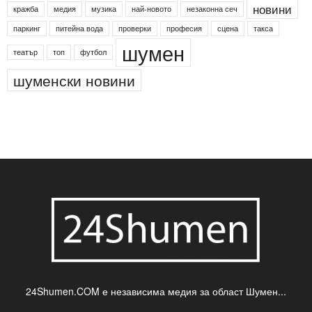
новини
кражба
медия
музика
най-новото
незаконна сеч
паркинг
питейна вода
проверки
професия
сцена
такса
шумен
театър
топ
футбол
шуменски новини
24Shumen.COM е независима медия за област Шумен...