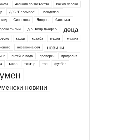
onieta
Агенция по заетостта
Васил Левски
ер
ДЛС "Паламара"
Менделсон
-код
Синя зона
Яворов
банкомат
деца
арски филми
д-р Нигяр Джафер
ресно
кадри
кражба
медия
музика
новини
новото
незаконна сеч
инг
питейна вода
проверки
професия
а
такса
театър
топ
футбол
умен
менски новини