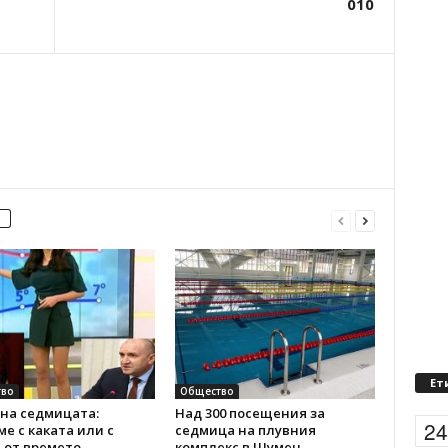
010
Ет
во
Общество
на седмицата:
Над 300 посещения за
2
е с каката или с
седмица на плувния
 от времето
комплекс в Шумен