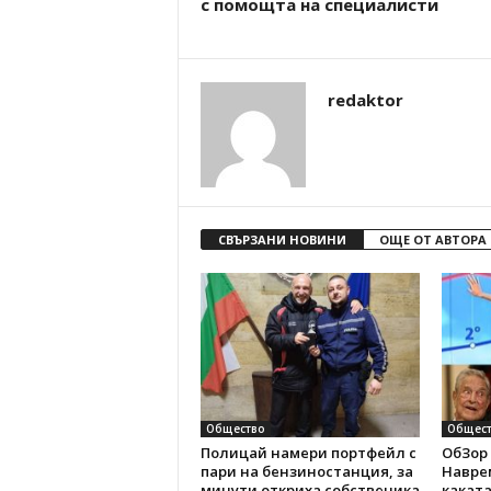
с помощта на специалисти
redaktor
СВЪРЗАНИ НОВИНИ
ОЩЕ ОТ АВТОРА
Общество
Общест
Полицай намери портфейл с
ОбЗор 
пари на бензиностанция, за
Наврем
минути откриха собственика
каката