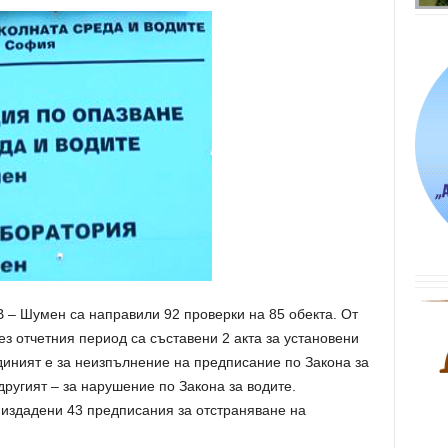
 – Шумен са направили 92 проверки на 85 обекта. От
ез отчетния период са съставени 2 акта за установени
иният е за неизпълнение на предписание по Закона за
другият – за нарушение по Закона за водите.
 издадени 43 предписания за отстраняване на