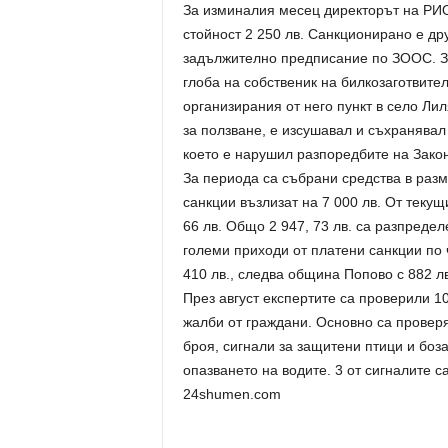
За изминалия месец директорът на РИ
стойност 2 250 лв. Санкционирано е др
задължително предписание по ЗООС. З
глоба на собственик на билкозаготвите
организирания от него пункт в село Ли
за ползване, е изсушавал и съхранявал 
което е нарушил разпоредбите на Закон
За периода са събрани средства в разм
санкции възлизат на 7 000 лв. От текущ
66 лв. Общо 2 947, 73 лв. са разпреде
големи приходи от платени санкции по
410 лв., следва община Попово с 882 лв
През август експертите са проверили 1
жалби от граждани. Основно са проверя
броя, сигнали за защитени птици и боз
опазването на водите. 3 от сигналите с
24shumen.com