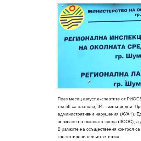
През месец август експертите от РИОСВ
тях 58 са планови, 34 – извънредни. Пр
административни нарушения (АУАН). Ед
опазване на околната среда (ЗООС), а 
В рамките на осъществения контрол са
констатирани несъответствия.