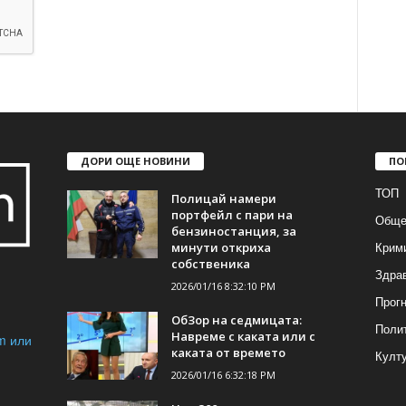
ДОРИ ОЩЕ НОВИНИ
ПО
ТОП
Полицай намери
портфейл с пари на
Обще
бензиностанция, за
Крим
минути откриха
собственика
Здра
2026/01/16 8:32:10 PM
Прогн
ОбЗор на седмицата:
Поли
Навреме с каката или с
m или
каката от времето
Култ
2026/01/16 6:32:18 PM