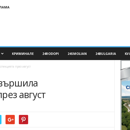
КЛАМА
КРИМИНАЛЕ
24RODOPI
24SMOLIAN
24BULGARIA
КУ
пекцията през август
звършила
рез август