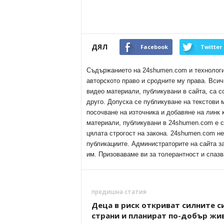
ДЯЛ
Facebook
Twitter
Съдържанието на 24shumen.com и технологиит
авторското право и сродните му права. Всич
видео материали, публикувани в сайта, са с
друго. Допуска се публикуване на текстови
посочване на източника и добавяне на линк
материали, публикувани в 24shumen.com е с
цялата строгост на закона. 24shumen.com н
публикациите. Администраторите на сайта з
им. Призоваваме ви за толерантност и спазв
предишна статия
Деца в риск откриват силните с
страни и планират по-добър жи