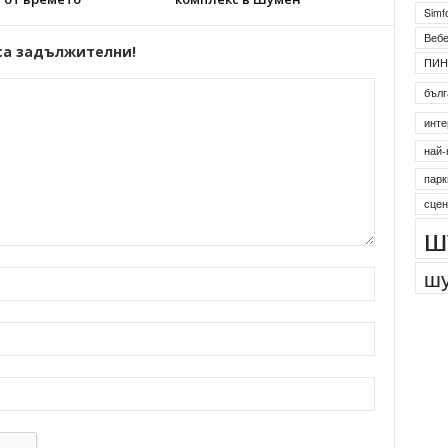
Simf
Веб
са задължителни!
ПИН
бълг
инте
най-
парк
сцен
ш
шу