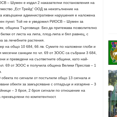
ОСВ – Шумен е издал 2 наказателни постановления на
ужество „Ест Трейд“ ООД за неизпълнение на
а извършени административни нарушения е наложена
лен пункт. Той не е уведомил РИОСВ – Шумен за
ляк, община Търговище. Без да притежава позволително
билки от листа на липа, плод-липа и бял равнец, с
а за лечебните растения.
ер на общо 10 684, 66 лв. Сумите по наложени глоби и
и месечни санкции по чл. 69 от ЗООС са събрани 3 684,
лени и преведени на съответните общини, като най-
 чл. 69 от ЗООС е получила община Велики Преслав – 1
.
0 обекта по сигнали от постъпили общо 13 сигнала и
вани обекти за замърсяване с отпадъци и изгаряне – 3
айници – 3 броя, 2 броя сигнали по отношение на
а прехвърлени по компетентност.