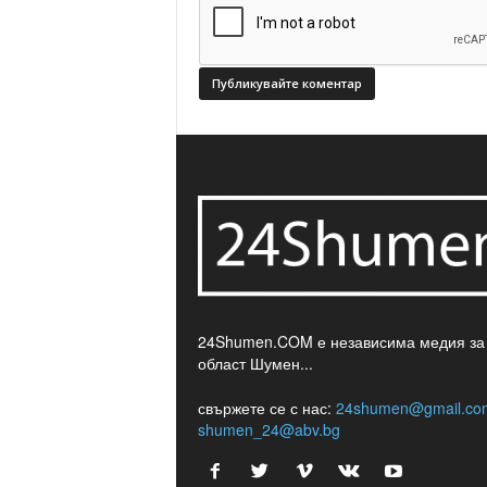
24Shumen.COM е независима медия за
област Шумен...
свържете се с нас:
24shumen@gmail.co
shumen_24@abv.bg