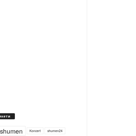
икети
4shumen
Koncert
shumen24