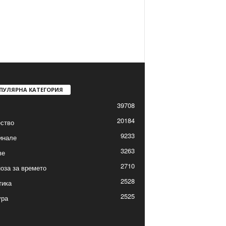
ПУЛЯРНА КАТЕГОРИЯ
39708
20184
ство
9233
инале
3263
ве
2710
оза за времето
2528
тика
2525
ура