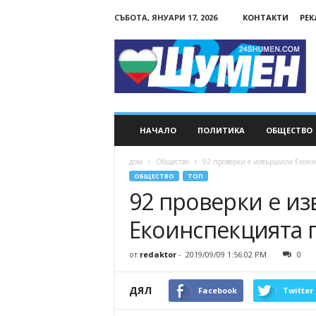
СЪБОТА, ЯНУАРИ 17, 2026
КОНТАКТИ
РЕ
24Shumen.COM
НАЧАЛО
ПОЛИТИКА
ОБЩЕСТВО
дом
Общество
92 проверки е извършила Екоинс
ОБЩЕСТВО
ТОП
92 проверки е и
Екоинспекцията п
от
redaktor
-
2019/09/09 1:56:02 PM
0
ДЯЛ
Facebook
Twitter