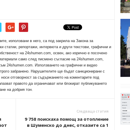
е, използвани в него, са под закрила на Закона за
ки статии, репортажи, интервюта и други текстови, графични и
обственост на 24shumen.com, освен, ако изрично е посочено
 материали само след писмено съгласие на 24shumen.com,
 към 24shumen.com. Използването на графични и видео
трого забранено. Нарушителите ще бъдат санкционирани с
е носи отговорност за съдържанието на коментарите под
апазват правото да ограничават или блокират публикуването
ане на добрия тон.
Следваща статия
и
9 758 поискаха помощ за отопление
вот
в Шуменско до днес, отказите са 1