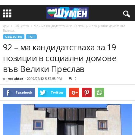
дом
Общество
92 – ма кандидатстваха за 19 позиции в социални домове във
Велики...
ОБЩЕСТВО
ТОП
92 – ма кандидатстваха за 19
позиции в социални домове
във Велики Преслав
от
redaktor
-
2019/07/12 5:57:53 PM
0
Facebook
Twitter