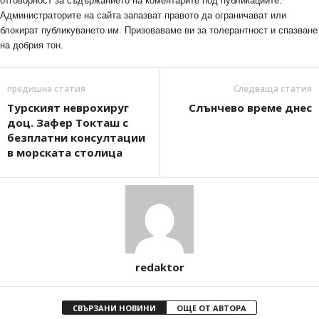
отговорност за съдържанието на коментарите под публикациите.
Администраторите на сайта запазват правото да ограничават или
блокират публикуването им. Призоваваме ви за толерантност и спазване
на добрия тон.
предишна статия
Следваща статия
Турският неврохируг
Слънчево време днес
доц. Зафер Токташ с
безплатни консултации
в морската столица
redaktor
СВЪРЗАНИ НОВИНИ
ОЩЕ ОТ АВТОРА