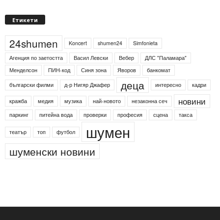
Етикети
24shumen
Koncert
shumen24
Simfonieta
Агенция по заетостта
Васил Левски
Вебер
ДЛС "Паламара"
Менделсон
ПИН-код
Синя зона
Яворов
банкомат
деца
български филми
д-р Нигяр Джафер
интересно
кадри
новини
кражба
медия
музика
най-новото
незаконна сеч
паркинг
питейна вода
проверки
професия
сцена
такса
шумен
театър
топ
футбол
шуменски новини