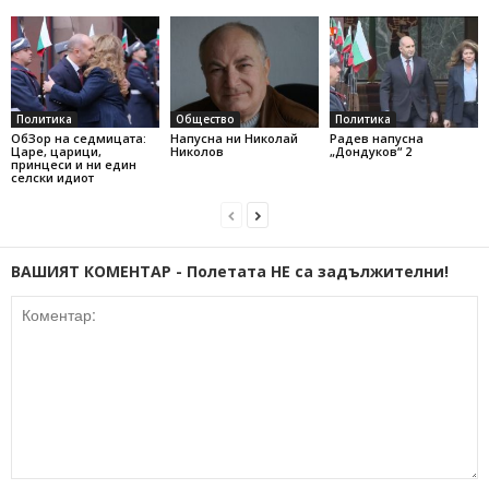
Политика
Общество
Политика
ОбЗор на седмицата:
Напусна ни Николай
Радев напусна
Царе, царици,
Николов
„Дондуков“ 2
принцеси и ни един
селски идиот
ВАШИЯТ КОМЕНТАР - Полетата НЕ са задължителни!