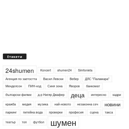
Етикети
24shumen
Koncert
shumen24
Simfonieta
Агенция по заетостта
Васил Левски
Вебер
ДЛС "Паламара"
Менделсон
ПИН-код
Синя зона
Яворов
банкомат
деца
български филми
д-р Нигяр Джафер
интересно
кадри
новини
кражба
медия
музика
най-новото
незаконна сеч
паркинг
питейна вода
проверки
професия
сцена
такса
шумен
театър
топ
футбол