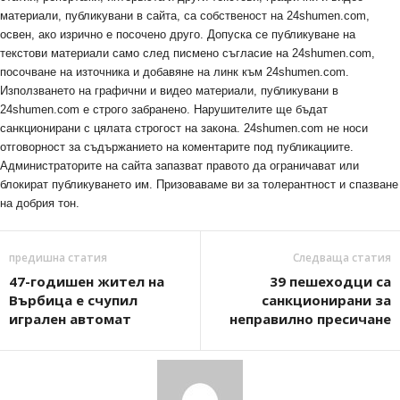
материали, публикувани в сайта, са собственост на 24shumen.com,
освен, ако изрично е посочено друго. Допуска се публикуване на
текстови материали само след писмено съгласие на 24shumen.com,
посочване на източника и добавяне на линк към 24shumen.com.
Използването на графични и видео материали, публикувани в
24shumen.com е строго забранено. Нарушителите ще бъдат
санкционирани с цялата строгост на закона. 24shumen.com не носи
отговорност за съдържанието на коментарите под публикациите.
Администраторите на сайта запазват правото да ограничават или
блокират публикуването им. Призоваваме ви за толерантност и спазване
на добрия тон.
предишна статия
Следваща статия
47-годишен жител на
39 пешеходци са
Върбица е счупил
санкционирани за
игрален автомат
неправилно пресичане