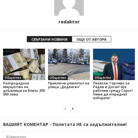
redaktor
СВЪРЗАНИ НОВИНИ
ОЩЕ ОТ АВТОРА
Общество
Общество
Общество
Разпродадоха
Приключи ремонтът на
Пеевски: Горчиво за
имущество на
улица „Дедеагач“
Радев и Доган! Ще
длъжници за близо 209
работим срещу Сорос!
000 лева
Няма да откраднат
изборите!
ВАШИЯТ КОМЕНТАР - Полетата НЕ са задължителни!