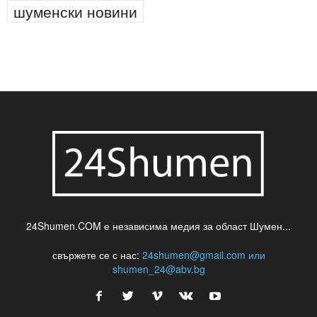
шуменски новини
24Shumen.COM е независима медия за област Шумен...
свържете се с нас:
24shumen@gmail.com или
shumen_24@abv.bg