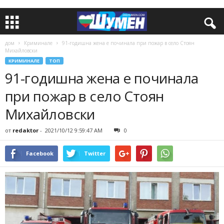
дом
Криминале
91-годишна жена е починала при пожар в село Стоян
Михайловски
КРИМИНАЛЕ
ТОП
91-годишна жена е починала
при пожар в село Стоян
Михайловски
от
redaktor
-
2021/10/12 9:59:47 AM
0
Facebook
Twitter