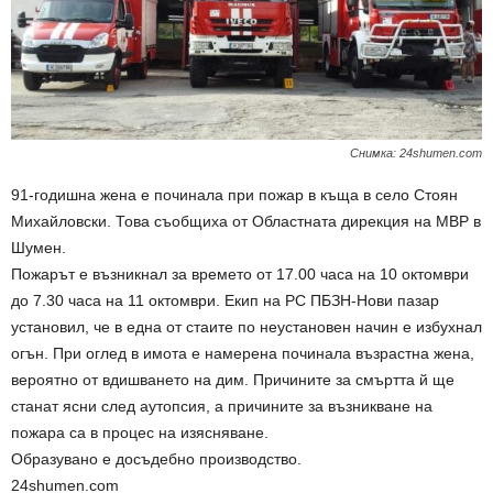
Снимка: 24shumen.com
91-годишна жена е починала при пожар в къща в село Стоян
Михайловски. Това съобщиха от Областната дирекция на МВР в
Шумен.
Пожарът е възникнал за времето от 17.00 часа на 10 октомври
до 7.30 часа на 11 октомври. Екип на РС ПБЗН-Нови пазар
установил, че в една от стаите по неустановен начин е избухнал
огън. При оглед в имота е намерена починала възрастна жена,
вероятно от вдишването на дим. Причините за смъртта й ще
станат ясни след аутопсия, а причините за възникване на
пожара са в процес на изясняване.
Образувано е досъдебно производство.
24shumen.com