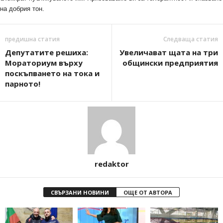
на добрия тон.
предишна статия
Следваща статия
Депутатите решиха:
Увеличават щата на три
Мораториум върху
общински предприятия
поскъпването на тока и
парното!
redaktor
СВЪРЗАНИ НОВИНИ
ОЩЕ ОТ АВТОРА