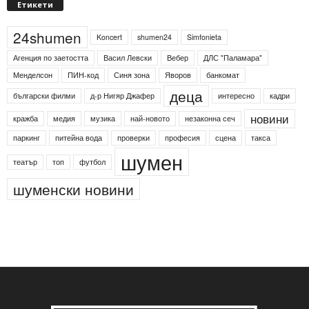
Етикети
24shumen
Koncert
shumen24
Simfonieta
Агенция по заетостта
Васил Левски
Вебер
ДЛС "Паламара"
Менделсон
ПИН-код
Синя зона
Яворов
банкомат
деца
български филми
д-р Нигяр Джафер
интересно
кадри
новини
кражба
медия
музика
най-новото
незаконна сеч
паркинг
питейна вода
проверки
професия
сцена
такса
шумен
театър
топ
футбол
шуменски новини