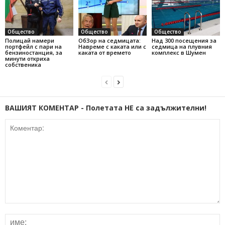
Общество
Общество
Общество
Полицай намери
ОбЗор на седмицата:
Над 300 посещения за
портфейл с пари на
Навреме с каката или с
седмица на плувния
бензиностанция, за
каката от времето
комплекс в Шумен
минути откриха
собственика
ВАШИЯТ КОМЕНТАР - Полетата НЕ са задължителни!