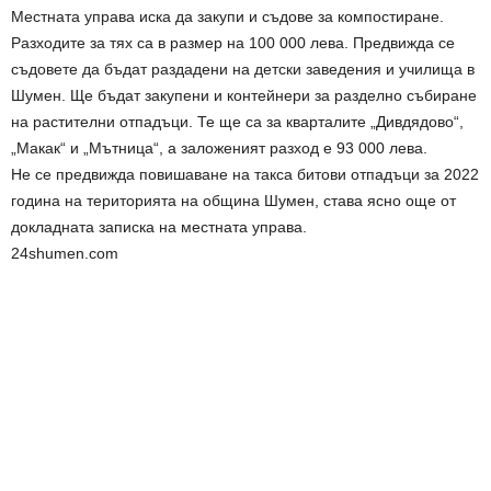
Местната управа иска да закупи и съдове за компостиране.
Разходите за тях са в размер на 100 000 лева. Предвижда се
съдовете да бъдат раздадени на детски заведения и училища в
Шумен. Ще бъдат закупени и контейнери за разделно събиране
на растителни отпадъци. Те ще са за кварталите „Дивдядово“,
„Макак“ и „Мътница“, а заложеният разход е 93 000 лева.
Не се предвижда повишаване на такса битови отпадъци за 2022
година на територията на община Шумен, става ясно още от
докладната записка на местната управа.
24shumen.com