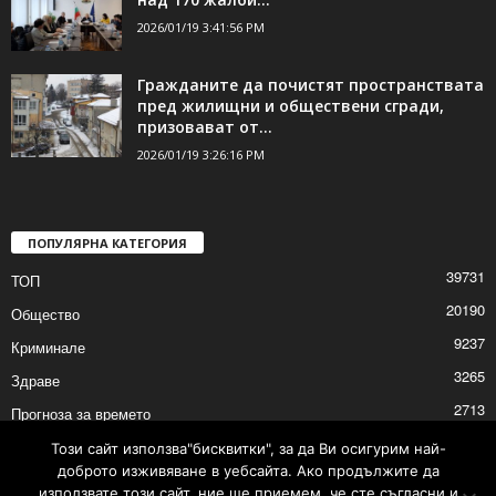
2026/01/19 3:41:56 PM
Гражданите да почистят пространствата
пред жилищни и обществени сгради,
призовават от...
2026/01/19 3:26:16 PM
ПОПУЛЯРНА КАТЕГОРИЯ
39731
ТОП
20190
Общество
9237
Криминале
3265
Здраве
2713
Прогноза за времето
2529
Култура
Този сайт използва"бисквитки", за да Ви осигурим най-
доброто изживяване в уебсайта. Ако продължите да
2529
Политика
използвате този сайт, ние ще приемем, че сте съгласни и