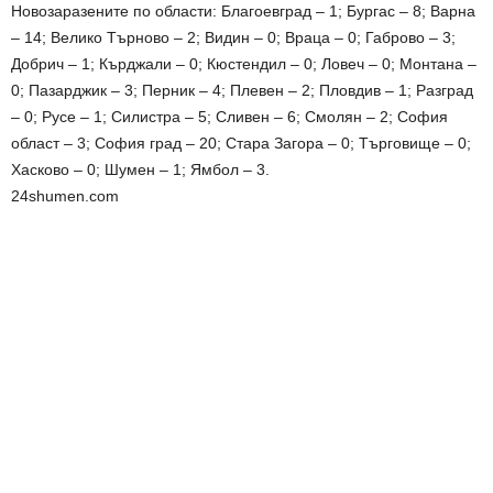
Новозаразените по области: Благоевград – 1; Бургас – 8; Варна
– 14; Велико Търново – 2; Видин – 0; Враца – 0; Габрово – 3;
Добрич – 1; Кърджали – 0; Кюстендил – 0; Ловеч – 0; Монтана –
0; Пазарджик – 3; Перник – 4; Плевен – 2; Пловдив – 1; Разград
– 0; Русе – 1; Силистра – 5; Сливен – 6; Смолян – 2; София
област – 3; София град – 20; Стара Загора – 0; Търговище – 0;
Хасково – 0; Шумен – 1; Ямбол – 3.
24shumen.com