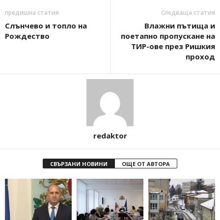
предишна статия
Следваща статия
Слънчево и топло на
Влажни пътища и
Рождество
поетапно пропускане на
ТИР-ове през Ришкия
проход
redaktor
СВЪРЗАНИ НОВИНИ
ОЩЕ ОТ АВТОРА