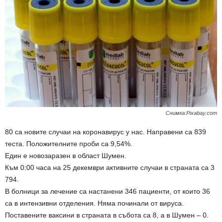
Снимка:Pixabay.com
80 са новите случаи на коронавирус у нас. Направени са 839
теста. Положителните проби са 9,54%.
Един е новозаразен в област Шумен.
Към 0:00 часа на 25 декември активните случаи в страната са 3
794.
В болници за лечение са настанени 346 пациенти, от които 36
са в интензивни отделения. Няма починали от вируса.
Поставените ваксини в страната в събота са 8, а в Шумен – 0.