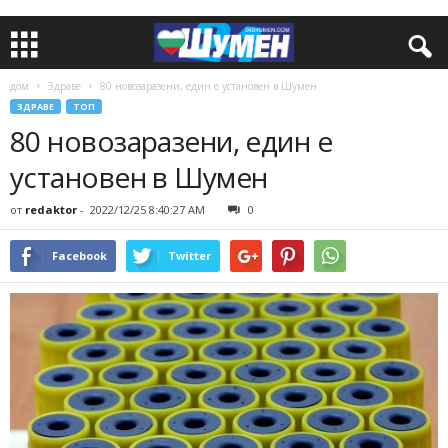
дом
Здраве
80 новозаразени, един е установен в Шумен
ЗДРАВЕ
ТОП
80 новозаразени, един е
установен в Шумен
от
redaktor
-
2022/12/25 8:40:27 AM
0
Facebook
Twitter