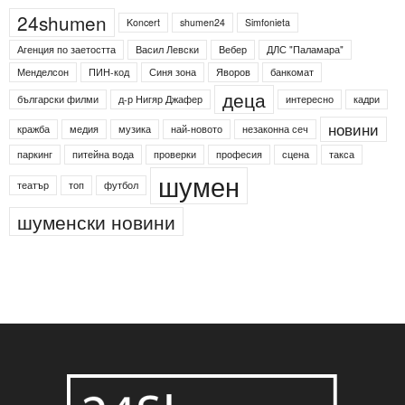
24shumen
Koncert
shumen24
Simfonieta
Агенция по заетостта
Васил Левски
Вебер
ДЛС "Паламара"
Менделсон
ПИН-код
Синя зона
Яворов
банкомат
деца
български филми
д-р Нигяр Джафер
интересно
кадри
новини
кражба
медия
музика
най-новото
незаконна сеч
паркинг
питейна вода
проверки
професия
сцена
такса
шумен
театър
топ
футбол
шуменски новини