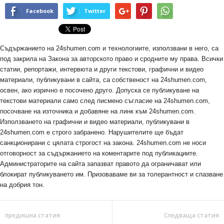
Facebook
Twitter
Съдържанието на 24shumen.com и технологиите, използвани в него, са
под закрила на Закона за авторското право и сродните му права. Всички
статии, репортажи, интервюта и други текстови, графични и видео
материали, публикувани в сайта, са собственост на 24shumen.com,
освен, ако изрично е посочено друго. Допуска се публикуване на
текстови материали само след писмено съгласие на 24shumen.com,
посочване на източника и добавяне на линк към 24shumen.com.
Използването на графични и видео материали, публикувани в
24shumen.com е строго забранено. Нарушителите ще бъдат
санкционирани с цялата строгост на закона. 24shumen.com не носи
отговорност за съдържанието на коментарите под публикациите.
Администраторите на сайта запазват правото да ограничават или
блокират публикуването им. Призоваваме ви за толерантност и спазване
на добрия тон.
предишна статия
Следваща статия