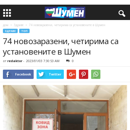
дом
Здраве
74 новозаразени, четирима са установените в Шумен
ЗДРАВЕ
ТОП
74 новозаразени, четирима са
установените в Шумен
от
redaktor
-
2023/01/03 7:30:53 AM
0
Facebook
Twitter