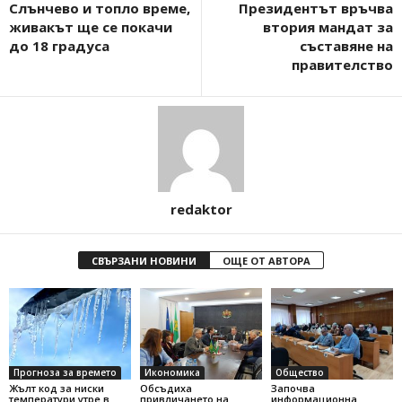
Слънчево и топло време,
Президентът връчва
живакът ще се покачи
втория мандат за
до 18 градуса
съставяне на
правителство
redaktor
СВЪРЗАНИ НОВИНИ
ОЩЕ ОТ АВТОРА
Прогноза за времето
Икономика
Общество
Жълт код за ниски
Обсъдиха
Започва
температури утре в
привличането на
информационна