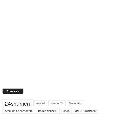
Етикети
24shumen
Koncert
shumen24
Simfonieta
Агенция по заетостта
Васил Левски
Вебер
ДЛС "Паламара"