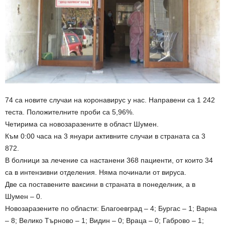
74 са новите случаи на коронавирус у нас. Направени са 1 242
теста. Положителните проби са 5,96%.
Четирима са новозаразените в област Шумен.
Към 0:00 часа на 3 януари активните случаи в страната са 3
872.
В болници за лечение са настанени 368 пациенти, от които 34
са в интензивни отделения. Няма починали от вируса.
Две са поставените ваксини в страната в понеделник, а в
Шумен – 0.
Новозаразените по области: Благоевград – 4; Бургас – 1; Варна
– 8; Велико Търново – 1; Видин – 0; Враца – 0; Габрово – 1;