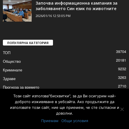
Започва информационна кампания за
заболяването Син език по животните
2026/01/16 12:53:05 PM
ПОПУЛЯРНА КАТЕГОРИЯ
39704
ТОП
20181
Общество
9232
Криминале
3263
Здраве
2710
Прогноза за времето
2528
Политика
Този сайт използва"бисквитки", за да Ви осигурим най-
доброто изживяване в уебсайта. Ако продължите да
2525
Култура
използвате този сайт, ние ще приемем, че сте съгласни и
доволни.
Приемам
Общи условия