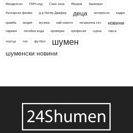
Менделсон
ПИН-код
Синя зона
Яворов
банкомат
деца
български филми
д-р Нигяр Джафер
интересно
кадри
новини
кражба
медия
музика
най-новото
незаконна сеч
паркинг
питейна вода
проверки
професия
сцена
такса
шумен
театър
топ
футбол
шуменски новини