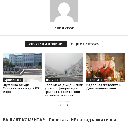
redaktor
СВЪРЗАНИ НОВИНИ
ОЩЕ ОТ АВТОРА
Криминале
Пътища
Политика
Шуменка осъди
Валежи от дъжд и сняг
Радев, ласкателите и
Общината за над 9 000
утре, шофьорите да
Дамоклевият меч…
евро
тръгват с коли готови
за зимни условия
ВАШИЯТ КОМЕНТАР - Полетата НЕ са задължителни!