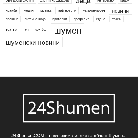
24shumen
Koncert
shumen24
Simfonieta
Агенция по заетостта
Васил Левски
Вебер
ДЛС "Паламара"
Менделсон
ПИН-код
Синя зона
Яворов
банкомат
деца
български филми
д-р Нигяр Джафер
интересно
кадри
новини
кражба
медия
музика
най-новото
незаконна сеч
паркинг
питейна вода
проверки
професия
сцена
такса
шумен
театър
топ
футбол
шуменски новини