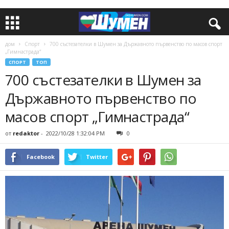
дом
Спорт
700 състезателки в Шумен за Държавното първенство по масов спорт
„Гимнастрада“
СПОРТ
ТОП
700 състезателки в Шумен за
Държавното първенство по
масов спорт „Гимнастрада“
от
redaktor
-
2022/10/28 1:32:04 PM
0
Facebook
Twitter