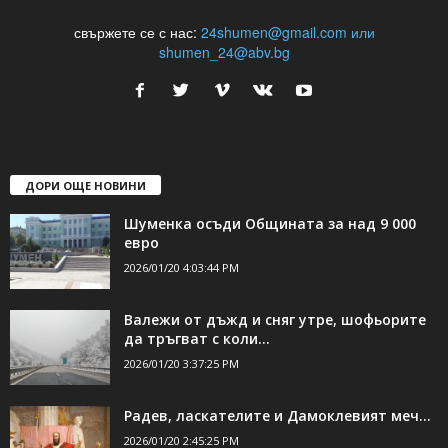
24Shumen.COM е независима медия за област Шумен...
свържете се с нас:
24shumen@gmail.com или
shumen_24@abv.bg
ДОРИ ОЩЕ НОВИНИ
Шуменка осъди Общината за над 9 000
евро
2026/01/20 4:03:44 PM
Валежи от дъжд и сняг утре, шофьорите
да тръгват с коли...