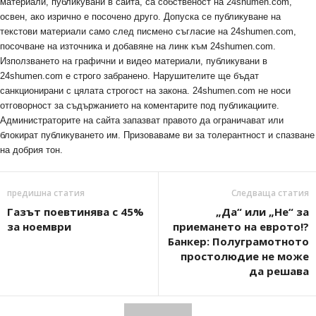
материали, публикувани в сайта, са собственост на 24shumen.com,
освен, ако изрично е посочено друго. Допуска се публикуване на
текстови материали само след писмено съгласие на 24shumen.com,
посочване на източника и добавяне на линк към 24shumen.com.
Използването на графични и видео материали, публикувани в
24shumen.com е строго забранено. Нарушителите ще бъдат
санкционирани с цялата строгост на закона. 24shumen.com не носи
отговорност за съдържанието на коментарите под публикациите.
Администраторите на сайта запазват правото да ограничават или
блокират публикуването им. Призоваваме ви за толерантност и спазване
на добрия тон.
предишна статия
Следваща статия
Газът поевтинява с 45%
„Да“ или „Не“ за
за ноември
приемането на еврото!?
Банкер: Полуграмотното
простолюдие не може
да решава