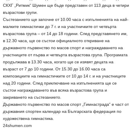
СКХГ „Ритмик“ Шумен ще бъде представен от 113 деца в четири
възрастови групи.
Състезанието ще започне от 10.00 часа с изпълненията на най-
малките гимнастички до 7 г. и на участничките от четвърта
възрастова група – от 14 до 18 години. След представянето им,
в 12.30 часа, ще се състои официалното откриване на
държавното първенство по масов спорт и награждаването на
участниците от първа и четвърта възрастова група. Програмата
продължава в 13.30 часа, когато ще се изявят децата на
възраст от 7 до 10 години. От 15.30 до 16.00 часа са
композициите на гимнастичките от 10 до 14 г. и на участниците
над 20 години. След приключване на изпълненията ще се
състои награждаването във всяка възрастова група и
закриването на състезанието.
Държавното първенство по масов спорт „Гимнастрада“ е част от
държавния спортен календар на Българската федерация по
художествена гимнастика.
24shumen.com