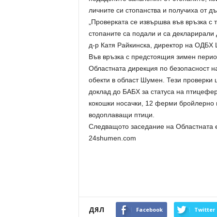
личните си стопанства и получиха от дъ
„Проверката се извършва във връзка с т
стопаните са подали и са декларирали 
д-р Катя Райкинска, директор на ОДБХ
Във връзка с предстоящия зимен перио
Областната дирекция по безопасност н
обекти в област Шумен. Тези проверки
доклад до БАБХ за статуса на птицефе
кокошки носачки, 12 ферми бройлерно 
водоплаващи птици.
Следващото заседание на Областната е
24shumen.com
ДЯЛ
Facebook
Twitter