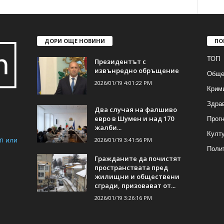
ДОРИ ОЩЕ НОВИНИ
ПО
ТОП
Президентът с
извънредно обръщение
Обще
2026/01/19 4:01:22 PM
Крим
Здра
Два случая на фалшиво
Прогн
евро в Шумен и над 170
жалби...
Култ
m или
2026/01/19 3:41:56 PM
Поли
Гражданите да почистят
пространствата пред
жилищни и обществени
сгради, призовават от...
2026/01/19 3:26:16 PM