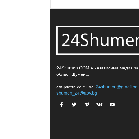
24Shumen.COM е независима медия за
област Шумен...
свържете се с нас:
24shumen@gmail.co
shumen_24@abv.bg