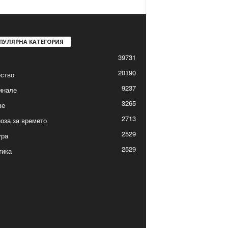
ПУЛЯРНА КАТЕГОРИЯ
39731
20190
ство
9237
инале
3265
ве
2713
оза за времето
2529
ура
2529
тика