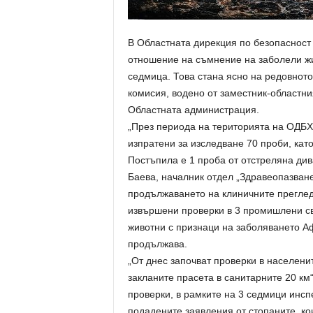
В Областната дирекция по безопасност 
отношение на съмнение на заболели жи
седмица. Това стана ясно на редовнот
комисия, водено от заместник-областн
Областната администрация.
„През периода на територията на ОДБХ 
изпратени за изследване 70 проби, като
Постъпила е 1 проба от отстреляна див
Баева, началник отдел „Здравеопазван
продължаването на клиничните прегледи
извършени проверки в 3 промишлени сви
животни с признаци на заболяването А
продължава.
„От днес започват проверки в населени
закланите прасета в санитарните 20 км“
проверки, в рамките на 3 седмици инсп
подадените заявления от стопаните, ко