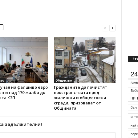
Ет
2
во
Общество
Simf
лучая на фалшиво евро
Гражданите да почистят
Веб
н и над 170 жалби до
пространствата пред
ата КЗП
жилищни и обществени
ПИН
сгради, призовават от
бълг
Общината
инте
са задължителни!
най-
парк