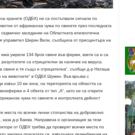
на храните (ОДБХ) не са постъпвали сигнали по
вотни от африканска чума по свинете през последната
о седмично заседание на Областната епизоотична
ия управител Ширин Вели, съобщиха от пресцентъра на
има умрели 134 броя свине във ферми, взети са и са
 резултатите са отрицателни за наличие на вируса.
а свиня и тя също е отрицателна“, съобщи д-р Наташа
е на животните“ в ОДБХ Шумен. Във връзка с
 извън 10 км зона, на територията на областта са
неферми и 4 обекта от тип „А“, като не са открити
фриканска чума по свинете и контролната дейност
те места по всички лични стопанства на доброволно
, каза д-р Баева. Направена е организация за тези
ектори от ОДБХ трябва да проверят всички места по
ито заклаха прасетата си, извършиха дезинфекция на