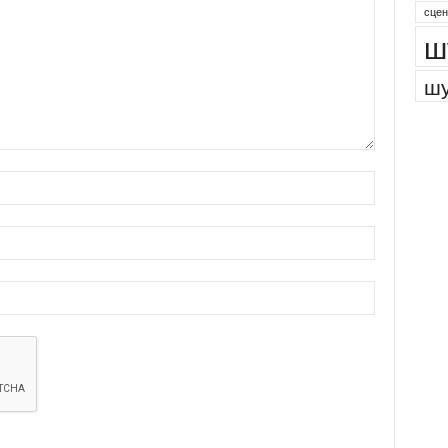
сцен
ш
шу