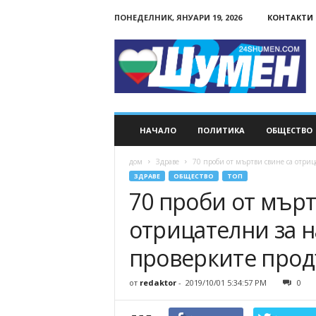
ПОНЕДЕЛНИК, ЯНУАРИ 19, 2026
КОНТАКТИ
24Shumen.COM
НАЧАЛО
ПОЛИТИКА
ОБЩЕСТВО
дом
Здраве
70 проби от мъртви свине са отриц
ЗДРАВЕ
ОБЩЕСТВО
ТОП
70 проби от мърт
отрицателни за н
проверките про
от
redaktor
-
2019/10/01 5:34:57 PM
0