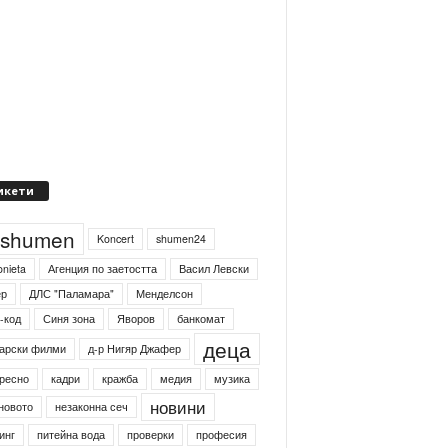
икети
4shumen
Koncert
shumen24
onieta
Агенция по заетостта
Васил Левски
ер
ДЛС "Паламара"
Менделсон
-код
Синя зона
Яворов
банкомат
деца
арски филми
д-р Нигяр Джафер
ресно
кадри
кражба
медия
музика
новини
новото
незаконна сеч
инг
питейна вода
проверки
професия