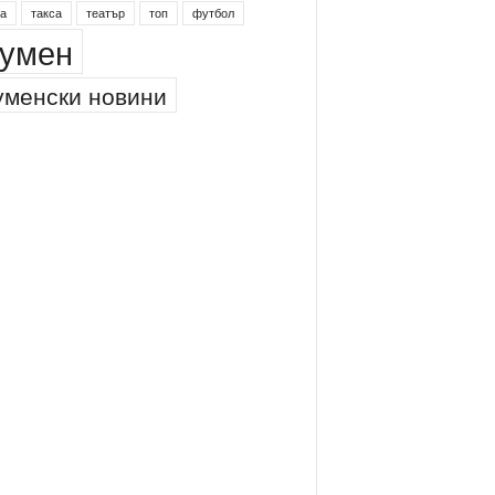
а
такса
театър
топ
футбол
умен
менски новини