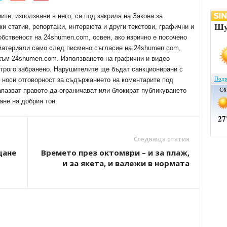
е, използвани в него, са под закрила на Закона за
ки статии, репортажи, интервюта и други текстови, графични и
обственост на 24shumen.com, освен, ако изрично е посочено
 материали само след писмено съгласие на 24shumen.com,
 към 24shumen.com. Използването на графични и видео
трого забранено. Нарушителите ще бъдат санкционирани с
е носи отговорност за съдържанието на коментарите под
апазват правото да ограничават или блокират публикуването
ане на добрия тон.
Следваща статия
щане
Времето през октомври – и за плаж,
и за якета, и валежи в нормата