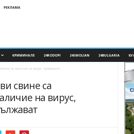
РЕКЛАМА
КРИМИНАЛЕ
24RODOPI
24SMOLIAN
24BULGARIA
КУ
ателни за наличие на вирус, проверките...
ви свине са
аличие на вирус,
дължават