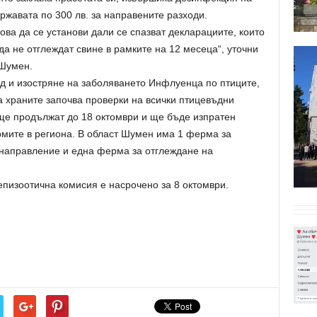
ржавата по 300 лв. за направените разходи.
ова да се установи дали се спазват декларациите, които
да не отглеждат свине в рамките на 12 месеца“, уточни
 Шумен.
д и изостряне на заболяването Инфлуенца по птиците,
а храните започва проверки на всички птицевъдни
 ще продължат до 18 октомври и ще бъде изпратен
рмите в региона. В област Шумен има 1 ферма за
направление и една ферма за отглеждане на
пизоотична комисия е насрочено за 8 октомври.