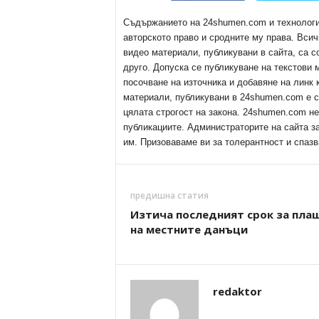
Съдържанието на 24shumen.com и технологиит
авторското право и сродните му права. Всич
видео материали, публикувани в сайта, са с
друго. Допуска се публикуване на текстови
посочване на източника и добавяне на линк
материали, публикувани в 24shumen.com е с
цялата строгост на закона. 24shumen.com н
публикациите. Администраторите на сайта з
им. Призоваваме ви за толерантност и спазв
предишна статия
Изтича последният срок за пла
на местните данъци
redaktor