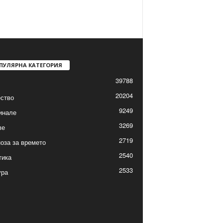
ПУЛЯРНА КАТЕГОРИЯ
39788
20204
ство
9249
инале
3269
ве
2719
оза за времето
2540
тика
2533
ура