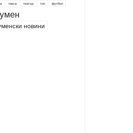
а
такса
театър
топ
футбол
умен
менски новини