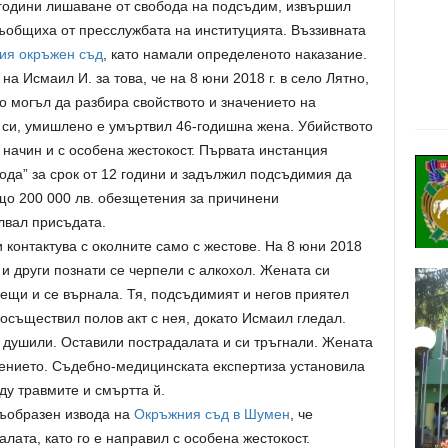
години лишаване от свобода на подсъдим, извършил
съобщиха от пресслужбата на институцията. Въззивната
ия окръжен съд
, като намали определеното наказание.
а Исмаил И. за това, че на 8 юни 2018 г. в село Лятно,
о могъл да разбира свойството и значението на
 си, умишлено е умъртвил 46-годишна жена. Убийството
начин и с особена жестокост. Първата инстанция
да” за срок от 12 години и задължил подсъдимия да
що 200 000 лв. обезщетения за причинени
лвал присъдата.
контактува с околните само с жестове. На 8 юни 2018
а и други познати се черпели с алкохол. Жената си
вещи и се върнала. Тя, подсъдимият и негов приятел
 осъществил полов акт с нея, докато Исмаил гледал.
 душили. Оставили пострадалата и си тръгнали. Жената
чението. Съдебно-медицинската експертиза установила
у травмите и смъртта й.
съобразен извода на
Окръжния съд в Шумен
, че
лата, като го е направил с особена жестокост.