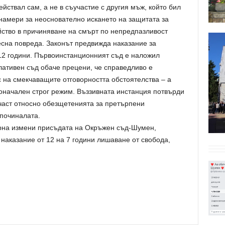
ействал сам, а не в съучастие с другия мъж, който бил
намери за неоснователно искането на защитата за
ство в причиняване на смърт по непредпазливост
сна повреда. Законът предвижда наказание за
12 години. Първоинстанционният съд е наложил
ативен съд обаче прецени, че справедливо е
 на смекчаващите отговорността обстоятелства – а
воначален строг режим. Въззивната инстанция потвърди
част относно обезщетенията за претърпени
починалата.
арна измени присъдата на Окръжен съд-Шумен,
наказание от 12 на 7 години лишаване от свобода,