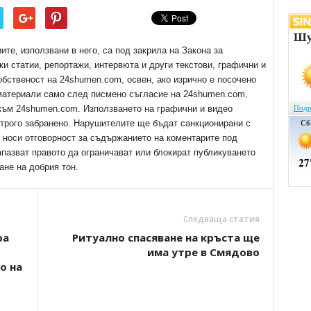
е, използвани в него, са под закрила на Закона за
ки статии, репортажи, интервюта и други текстови, графични и
обственост на 24shumen.com, освен, ако изрично е посочено
 материали само след писмено съгласие на 24shumen.com,
 към 24shumen.com. Използването на графични и видео
трого забранено. Нарушителите ще бъдат санкционирани с
е носи отговорност за съдържанието на коментарите под
апазват правото да ограничават или блокират публикуването
ане на добрия тон.
Следваща статия
ра
Ритуално спасяване на кръста ще
има утре в Смядово
о на