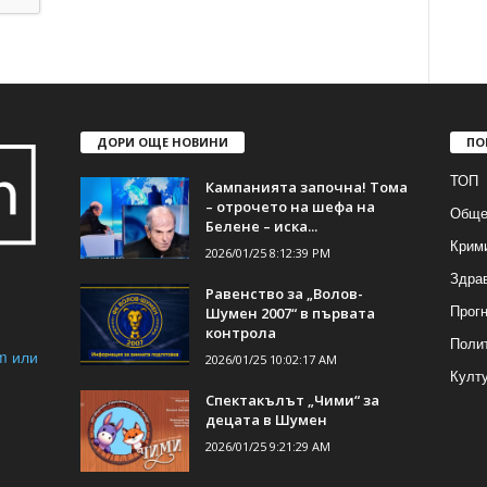
ДОРИ ОЩЕ НОВИНИ
ПО
ТОП
Кампанията започна! Тома
– отрочето на шефа на
Обще
Белене – иска...
Крим
2026/01/25 8:12:39 PM
Здра
Равенство за „Волов-
Прогн
Шумен 2007“ в първата
контрола
Поли
m или
2026/01/25 10:02:17 AM
Култ
Спектакълът „Чими“ за
децата в Шумен
2026/01/25 9:21:29 AM