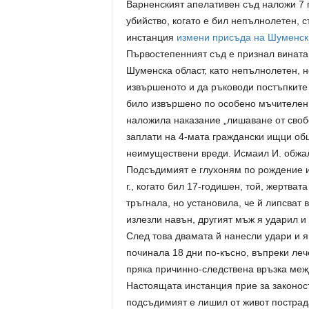
Варненският апелативен съд наложи 7 
убийство, когато е бил непълнолетен, 
инстанция
измени присъда на Шуменск
Първостепенният съд е признал вината н
Шуменска област, като непълнолетен, н
извършеното и да ръководи постъпките
било извършено по особено мъчителен 
наложила наказание „лишаване от свобо
заплати на 4-мата граждански ищци об
неимуществени вреди. Исмаил И. обжа
Подсъдимият е глухоням по рождение и 
г., когато бил 17-годишен, той, жертват
тръгнала, но установила, че й липсват 
излезли навън, другият мъж я ударил и
След това двамата й нанесли удари и я
починала 18 дни по-късно, въпреки ле
пряка причинно-следствена връзка межд
Настоящата инстанция прие за законо
подсъдимият е лишил от живот пострада