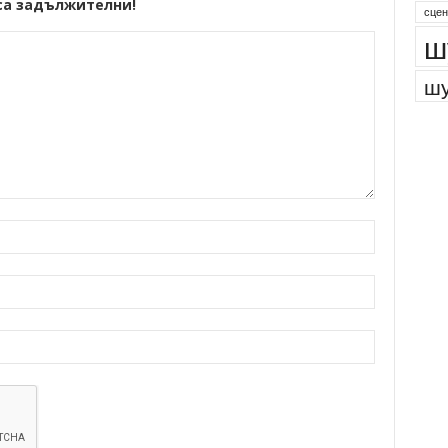
са задължителни!
сцен
ш
шу