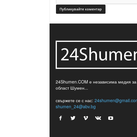
24Shumen.COM е независима медия за
област Шумен...
свържете се с нас:
24shumen@gmail.co
shumen_24@abv.bg