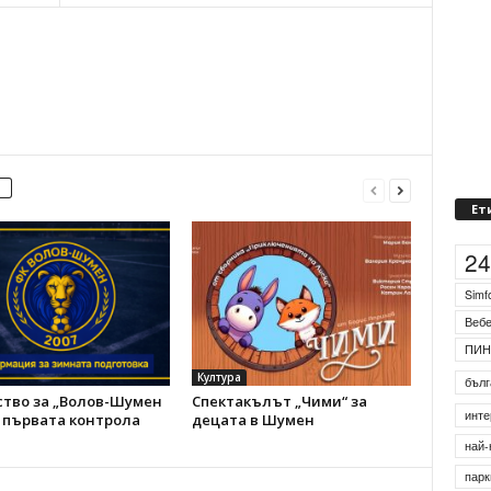
Ет
2
Simf
Веб
ПИН
Култура
бълг
ство за „Волов-Шумен
Спектакълът „Чими“ за
инте
в първата контрола
децата в Шумен
най-
парк