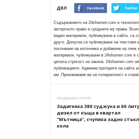
ДЯЛ
Facebook
Twitter
Съдържанието на 24shumen.com и технологиит
авторското право и сродните му права. Всич
видео материали, публикувани в сайта, са с
друго. Допуска се публикуване на текстови
посочване на източника и добавяне на линк
материали, публикувани в 24shumen.com е с
цялата строгост на закона. 24shumen.com н
публикациите. Администраторите на сайта з
им. Призоваваме ви за толерантност и спазв
предишна статия
Задигнаха 380 суджука и 60 лит
дизел от къща в квартал
“Мътница”, счупиха задно стъкл
кола