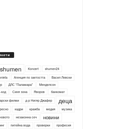
икети
4shumen
Koncert
shumen24
onieta
Агенция по заетостта
Васил Левски
ер
ДЛС "Паламара"
Менделсон
-код
Синя зона
Яворов
банкомат
деца
арски филми
д-р Нигяр Джафер
ресно
кадри
кражба
медия
музика
новини
новото
незаконна сеч
инг
питейна вода
проверки
професия