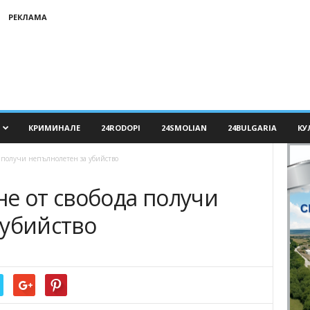
РЕКЛАМА
КРИМИНАЛЕ
24RODOPI
24SMOLIAN
24BULGARIA
КУ
 получи непълнолетен за убийство
е от свобода получи
 убийство