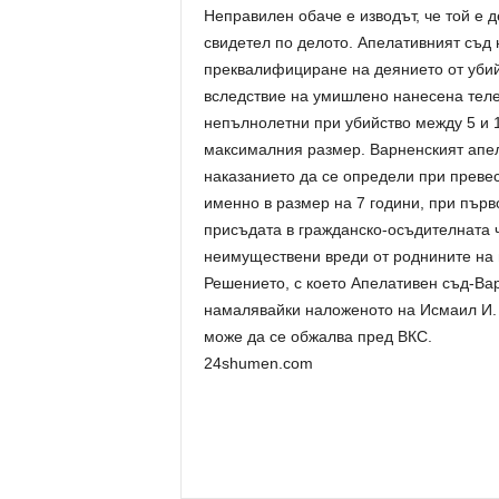
Неправилен обаче е изводът, че той е д
свидетел по делото. Апелативният съд 
преквалифициране на деянието от убий
вследствие на умишлено нанесена теле
непълнолетни при убийство между 5 и 
максималния размер. Варненският апел
наказанието да се определи при превес
именно в размер на 7 години, при пър
присъдата в гражданско-осъдителната 
неимуществени вреди от роднините на 
Решението, с което Апелативен съд-В
намалявайки наложеното на Исмаил И. 
може да се обжалва пред ВКС.
24shumen.com