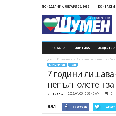
ПОНЕДЕЛНИК, ЯНУАРИ 26, 2026
КОНТАКТИ
24Shumen.COM
НАЧАЛО
ПОЛИТИКА
ОБЩЕСТВО
дом
Криминале
7 години лишаване от свобода
КРИМИНАЛЕ
ТОП
7 години лишаван
непълнолетен за
от
redaktor
-
2022/01/05 10:32:40 AM
0
ДЯЛ
Facebook
Twitter