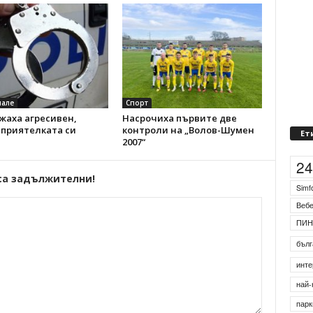
але
Спорт
жаха агресивен,
Насрочиха първите две
 приятелката си
контроли на „Волов-Шумен
Ет
2007“
2
са задължителни!
Simf
Веб
ПИН
бълг
инте
най-
парк