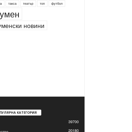
а
такса
театър
топ
футбол
умен
менски новини
ПУЛЯРНА КАТЕГОРИЯ
39700
20180
ство