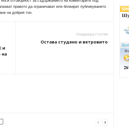
е носи отговорност за съдържанието на коментарите под
апазват правото да ограничават или блокират публикуването
ане на добрия тон.
Следваща статия
Остава студено и ветровито
 и
 на