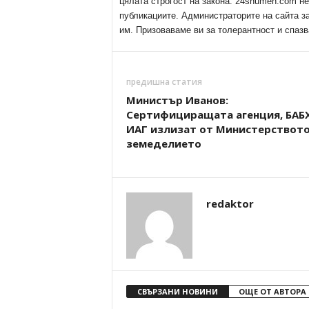
цялата строгост на закона. 24shumen.com н
публикациите. Администраторите на сайта з
им. Призоваваме ви за толерантност и спазв
предишна статия
Министър Иванов:
Сертифициращата агенция, БАБХ
ИАГ излизат от Министерството
земеделието
redaktor
СВЪРЗАНИ НОВИНИ
ОЩЕ ОТ АВТОРА