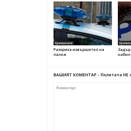
Криминале
Кримин
Разкриха извършител на
Задър
палеж
набил
ВАШИЯТ КОМЕНТАР - Полетата НЕ 