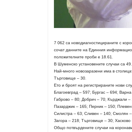
7 062 са новодиагностицираните с кор
сочат данните на Единния информацион
положителните проби е 18.61.
В Шуменско установените случаи са 49.
Най-много новозаразени има в столицат
Търговище – 30.
Ето и броят на регистрираните нови слу
Благоевград – 597; Бургас – 694; Варна
Габрово – 80; Добрич – 70; Кърджали – 
Пазарджик – 165; Перник – 150; Плевен 
Силистра – 63; Сливен – 140; Смолян –
Загора – 218; Търговище – 30; Хасково 
Общо потвърдените случаи на коронавир