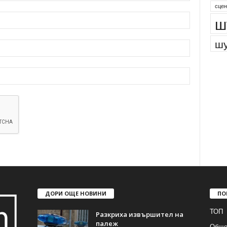
сцен
ш
шу
ДОРИ ОЩЕ НОВИНИ
ПО
ТОП
Разкриха извършител на
палеж
Обще