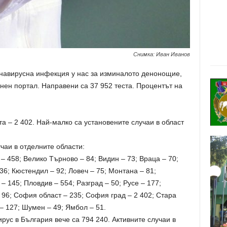
Снимка: Иван Иванов
онавирусна инфекция у нас за изминалото денонощие,
ен портал. Направени са 37 952 теста. Процентът на
а – 2 402. Най-малко са установените случаи в област
чаи в отделните области:
 – 458; Велико Търново – 84; Видин – 73; Враца – 70;
36; Кюстендил – 92; Ловеч – 75; Монтана – 81;
– 145; Пловдив – 554; Разград – 50; Русе – 177;
 96; София област – 235; София град – 2 402; Стара
– 127; Шумен – 49; Ямбол – 51.
ус в България вече са 794 240. Активните случаи в