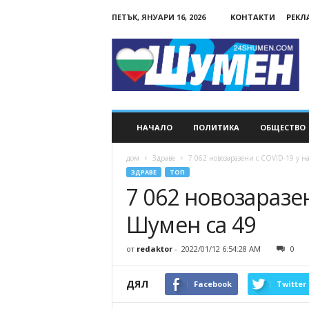
ПЕТЪК, ЯНУАРИ 16, 2026
КОНТАКТИ
РЕКЛ
24Shumen.COM
НАЧАЛО
ПОЛИТИКА
ОБЩЕСТВО
дом
Здраве
7 062 новозаразени с COVID-19 у на
ЗДРАВЕ
ТОП
7 062 новозаразен
Шумен са 49
от
redaktor
-
2022/01/12 6:54:28 AM
0
ДЯЛ
Facebook
Twitter