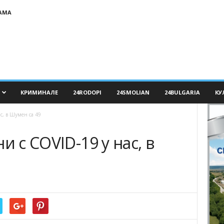
АМА
КРИМИНАЛЕ
24RODOPI
24SMOLIAN
24BULGARIA
КУ
с, в Шумен са 49
и с COVID-19 у нас, в