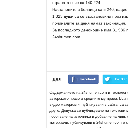
страната вече са 140 224.
Настанените в болници са 5 240, пацие
1 323 души са се възстановили през из
починалите за деня нямат ваксинация.
За последното денонощие има 31 986 п
24shumen.com
ДЯЛ
Facebook
Twitter
Съдържанието на 24shumen.com и технологиит
авторското право и сродните му права. Всич
видео материали, публикувани в сайта, са с
друго. Допуска се публикуване на текстови
посочване на източника и добавяне на линк
материали, публикувани в 24shumen.com е с