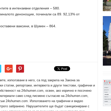
нтите в интензивни отделения – 580.
миналото денонощие, починали са 89. 92,13% от
оставени ваксини, в Шумен – 864.
е, използвани в него, са под закрила на Закона за
ки статии, репортажи, интервюта и други текстови, графични и
обственост на 24shumen.com, освен, ако изрично е посочено
 материали само след писмено съгласие на 24shumen.com,
 към 24shumen.com. Използването на графични и видео
трого забранено. Нарушителите ще бъдат санкционирани с