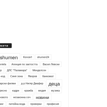
икети
4shumen
Koncert
shumen24
onieta
Агенция по заетостта
Васил Левски
ер
ДЛС "Паламара"
Менделсон
-код
Синя зона
Яворов
банкомат
деца
арски филми
д-р Нигяр Джафер
ресно
кадри
кражба
медия
музика
новини
новото
незаконна сеч
инг
питейна вода
проверки
професия