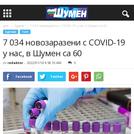
дом
Здраве
7 034 новозаразени с COVID-19 у нас, в Шумен са 60
ЗДРАВЕ
ТОП
7 034 новозаразени с COVID-19
у нас, в Шумен са 60
от
redaktor
-
2022/01/14 6:58:55 AM
0
Facebook
Twitter