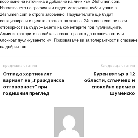
посочване на източника и добавяне на линк към 24shumen.com.
Използването на графични и видео материали, публикувани в
24shumen.com е строго забранено. Нарушителите ще бъдат
санкционирани с цялата строгост на закона. 24shumen.com не носи
отговорност за съдържанието на коментарите под публикациите.
Администраторите на сайта запазват правото да ограничават или
блокират публикуването им. Призоваваме ви за толерантност и спазване
на добрия тон.
предишна статия
Следваща статия
Отпада хартиеният
Бурен вятър в 12
вариант на „Гражданска
области, слънчево и
отговорност“ при
спокойно време в
годишния преглед
Шуменско