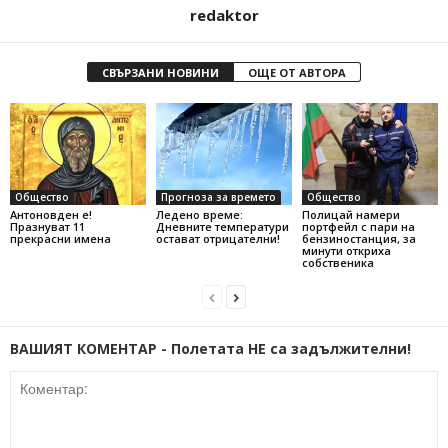
redaktor
СВЪРЗАНИ НОВИНИ
ОЩЕ ОТ АВТОРА
Общество
Прогноза за времето
Общество
Антоновден е!
Ледено време:
Полицай намери
Празнуват 11
Дневните температури
портфейл с пари на
прекрасни имена
остават отрицателни!
бензиностанция, за
минути откриха
собственика
ВАШИЯТ КОМЕНТАР - Полетата НЕ са задължителни!