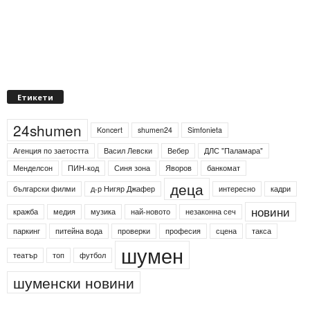
Етикети
24shumen
Koncert
shumen24
Simfonieta
Агенция по заетостта
Васил Левски
Вебер
ДЛС "Паламара"
Менделсон
ПИН-код
Синя зона
Яворов
банкомат
деца
български филми
д-р Нигяр Джафер
интересно
кадри
новини
кражба
медия
музика
най-новото
незаконна сеч
паркинг
питейна вода
проверки
професия
сцена
такса
шумен
театър
топ
футбол
шуменски новини