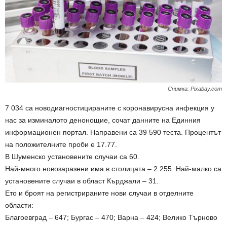
Снимка: Рixabay.com
7 034 са новодиагностицираните с коронавирусна инфекция у
нас за изминалото денонощие, сочат данните на Единния
информационен портал. Направени са 39 590 теста. Процентът
на положителните проби е 17.77.
В Шуменско установените случаи са 60.
Най-много новозаразени има в столицата – 2 255. Най-малко са
установените случаи в област Кърджали – 31.
Ето и броят на регистрираните нови случаи в отделните
области:
Благоевград – 647; Бургас – 470; Варна – 424; Велико Търново