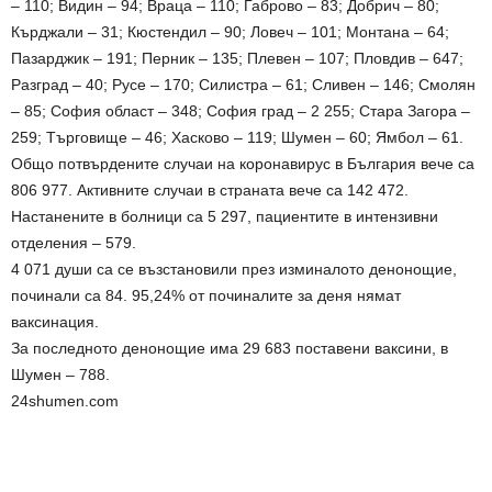
– 110; Видин – 94; Враца – 110; Габрово – 83; Добрич – 80;
Кърджали – 31; Кюстендил – 90; Ловеч – 101; Монтана – 64;
Пазарджик – 191; Перник – 135; Плевен – 107; Пловдив – 647;
Разград – 40; Русе – 170; Силистра – 61; Сливен – 146; Смолян
– 85; София област – 348; София град – 2 255; Стара Загора –
259; Търговище – 46; Хасково – 119; Шумен – 60; Ямбол – 61.
Общо потвърдените случаи на коронавирус в България вече са
806 977. Активните случаи в страната вече са 142 472.
Настанените в болници са 5 297, пациентите в интензивни
отделения – 579.
4 071 души са се възстановили през изминалото денонощие,
починали са 84. 95,24% от починалите за деня нямат
ваксинация.
За последното денонощие има 29 683 поставени ваксини, в
Шумен – 788.
24shumen.com