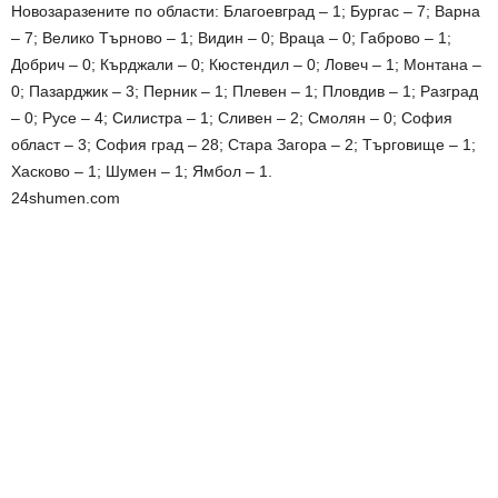
Новозаразените по области: Благоевград – 1; Бургас – 7; Варна
– 7; Велико Търново – 1; Видин – 0; Враца – 0; Габрово – 1;
Добрич – 0; Кърджали – 0; Кюстендил – 0; Ловеч – 1; Монтана –
0; Пазарджик – 3; Перник – 1; Плевен – 1; Пловдив – 1; Разград
– 0; Русе – 4; Силистра – 1; Сливен – 2; Смолян – 0; София
област – 3; София град – 28; Стара Загора – 2; Търговище – 1;
Хасково – 1; Шумен – 1; Ямбол – 1.
24shumen.com