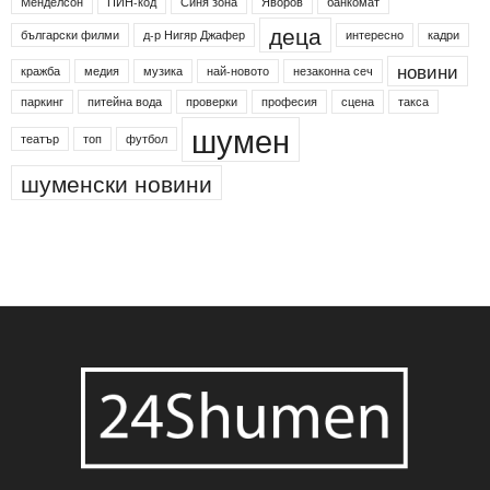
Менделсон
ПИН-код
Синя зона
Яворов
банкомат
деца
български филми
д-р Нигяр Джафер
интересно
кадри
новини
кражба
медия
музика
най-новото
незаконна сеч
паркинг
питейна вода
проверки
професия
сцена
такса
шумен
театър
топ
футбол
шуменски новини