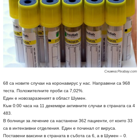
Снимка:Pixabay.com
68 са новите случаи на коронавирус у нас. Направени са 968
теста. Положителните проби са 7,02%.
Един е новозаразеният в област Шумен.
Към 0:00 часа на 11 декември активните случаи в страната са 4
483.
В болници за лечение са настанени 362 пациенти, от които 33
са в интензивни отделения. Един е починал от вируса.
Поставени ваксини в страната в събота са 6, а в Шумен – 0.