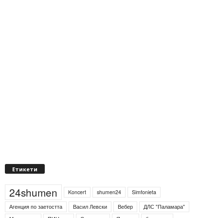
Етикети
24shumen
Koncert
shumen24
Simfonieta
Агенция по заетостта
Васил Левски
Вебер
ДЛС "Паламара"