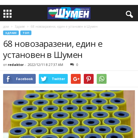
дом
Здраве
68 новозаразени, един е установен в Шумен
ЗДРАВЕ
ТОП
68 новозаразени, един е
установен в Шумен
от
redaktor
-
2022/12/11 8:27:37 AM
0
Facebook
Twitter