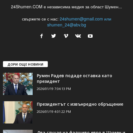
24Shumen.COM е независима медия за област Шумен...
свържете се с нас:
24shumen@gmail.com или
shumen_24@abv.bg
ДОРИ ОЩЕ НОВИНИ
Румен Радев подаде оставка като
президент
2026/01/19 7:04:13 PM
Президентът с извънредно обръщение
2026/01/19 4:01:22 PM
Два случая на фалшиво евро в Шумен и