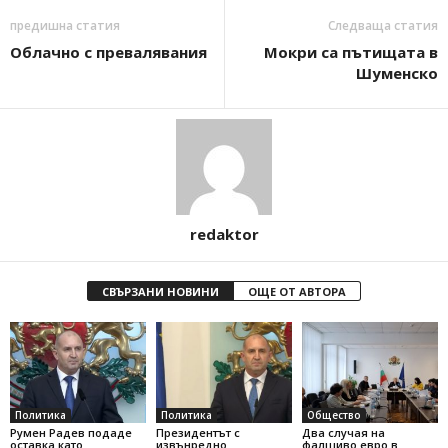
предишна статия
Следваща статия
Облачно с превалявания
Мокри са пътищата в
Шуменско
redaktor
СВЪРЗАНИ НОВИНИ
ОЩЕ ОТ АВТОРА
Политика
Политика
Общество
Румен Радев подаде
Президентът с
Два случая на
оставка като
извънредно
фалшиво евро в