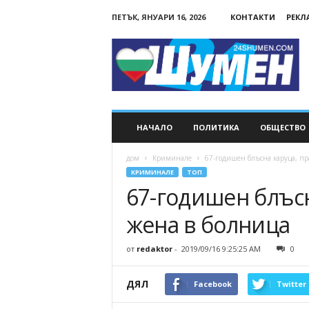
ПЕТЪК, ЯНУАРИ 16, 2026
КОНТАКТИ
РЕКЛ
24Shumen.COM
НАЧАЛО
ПОЛИТИКА
ОБЩЕСТВО
дом
Криминале
67-годишен блъсна каруца, пр
КРИМИНАЛЕ
ТОП
67-годишен блъсн
жена в болница
от
redaktor
-
2019/09/16 9:25:25 AM
0
ДЯЛ
Facebook
Twitter