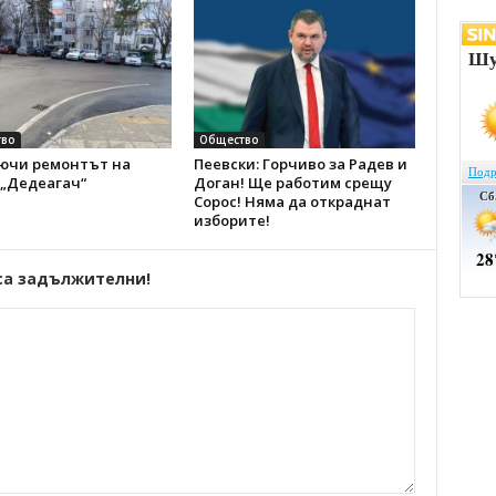
во
Общество
ючи ремонтът на
Пеевски: Горчиво за Радев и
 „Дедеагач“
Доган! Ще работим срещу
Сорос! Няма да откраднат
изборите!
са задължителни!