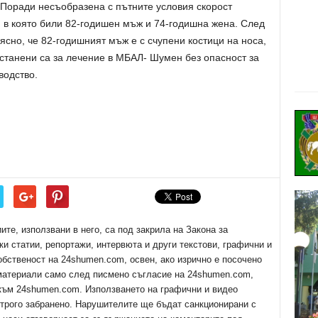
 Поради несъобразена с пътните условия скорост
 в която били 82-годишен мъж и 74-годишна жена. След
ясно, че 82-годишният мъж е с счупени костици на носа,
станени са за лечение в МБАЛ- Шумен без опасност за
водство.
е, използвани в него, са под закрила на Закона за
ки статии, репортажи, интервюта и други текстови, графични и
обственост на 24shumen.com, освен, ако изрично е посочено
 материали само след писмено съгласие на 24shumen.com,
 към 24shumen.com. Използването на графични и видео
трого забранено. Нарушителите ще бъдат санкционирани с