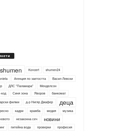
икети
4shumen
Koncert
shumen24
onieta
Агенция по заетостта
Васил Левски
ер
ДЛС "Паламара"
Менделсон
-код
Синя зона
Яворов
банкомат
деца
арски филми
д-р Нигяр Джафер
ресно
кадри
кражба
медия
музика
новини
новото
незаконна сеч
инг
питейна вода
проверки
професия