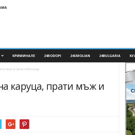
АМА
КРИМИНАЛЕ
24RODOPI
24SMOLIAN
24BULGARIA
КУ
ати мъж и жена в болница
а каруца, прати мъж и