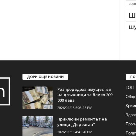
сцен
ш
шу
ДОРИ ОЩЕ НОВИНИ
ПО
ТОП
Разпродадоха имущество
на длъжници за близо 209
Обще
000 лева
Крим
2026/01/15 6:03:26 PM
Здра
Приключи ремонтът на
Прогн
улица „Дедеагач“
2026/01/15 4:48:20 PM
Поли