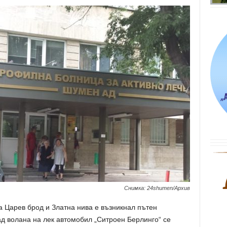
Снимка: 24shumen/Архив
а Царев брод и Златна нива е възникнал пътен
ад волана на лек автомобил „Ситроен Берлинго“ се