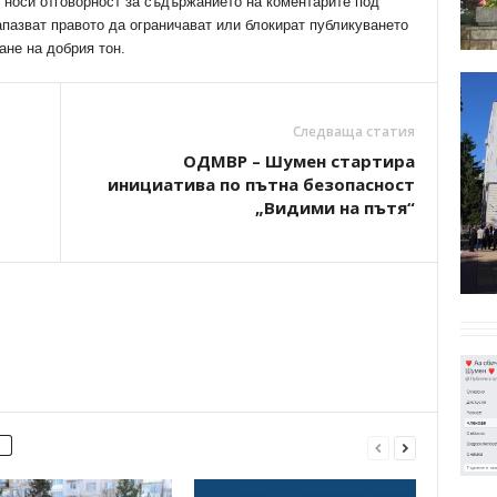
е носи отговорност за съдържанието на коментарите под
апазват правото да ограничават или блокират публикуването
ане на добрия тон.
Следваща статия
ОДМВР – Шумен стартира
инициатива по пътна безопасност
т
„Видими на пътя“