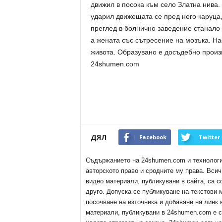
движил в посока към село Златна нива.
ударил движещата се пред него каруца,
преглед в болнично заведение станало 
а жената със сътресение на мозъка. На
живота. Образувано е досъдебно произ
24shumen.com
ДЯЛ
Facebook
Twitter
Съдържанието на 24shumen.com и технологиит
авторското право и сродните му права. Всич
видео материали, публикувани в сайта, са с
друго. Допуска се публикуване на текстови
посочване на източника и добавяне на линк
материали, публикувани в 24shumen.com е с