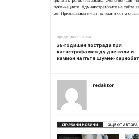
цялата строгост на закона. 24shumen.com н
публикациите. Администраторите на сайта з
им. Призоваваме ви за толерантност и спазв
предишна статия
36-годишен пострада при
катастрофа между две коли и
камион на пътя Шумен-Карноба
redaktor
СВЪРЗАНИ НОВИНИ
ОЩЕ ОТ АВТОРА