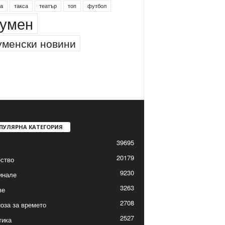
а
такса
театър
топ
футбол
умен
менски новини
ПУЛЯРНА КАТЕГОРИЯ
39695
20179
ство
9230
инале
3263
ве
2708
оза за времето
2527
тика