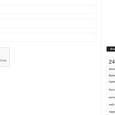
Ет
2
Simf
Веб
ПИН
бълг
инте
най-
парк