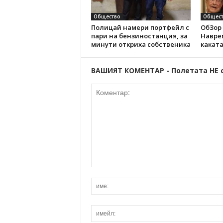
Общество
Общест
Полицай намери портфейл с
ОбЗор 
пари на бензиностанция, за
Наврем
минути откриха собственика
каката
ВАШИЯТ КОМЕНТАР - Полетата НЕ 