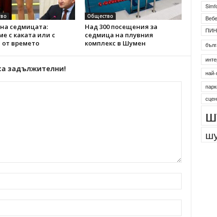
Simf
во
Общество
Веб
на седмицата:
Над 300 посещения за
ПИН
е с каката или с
седмица на плувния
 от времето
комплекс в Шумен
бълг
инте
са задължителни!
най-
парк
сцен
ш
шу