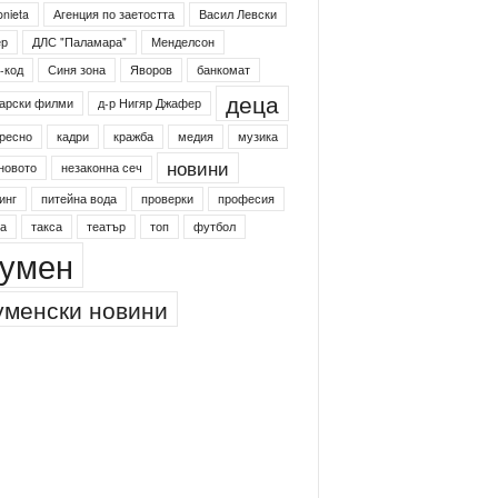
onieta
Агенция по заетостта
Васил Левски
ер
ДЛС "Паламара"
Менделсон
-код
Синя зона
Яворов
банкомат
деца
арски филми
д-р Нигяр Джафер
ресно
кадри
кражба
медия
музика
новини
новото
незаконна сеч
инг
питейна вода
проверки
професия
а
такса
театър
топ
футбол
умен
менски новини