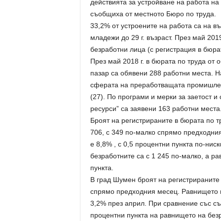
действията за устройване на работа на 
съобщиха от местното Бюро по труда.
33,2% от устроените на работа са на въ
младежи до 29 г. възраст. През май 201
безработни лица (с регистрация в бюрат
През май 2018 г. в бюрата по труда от 
пазар са обявени 288 работни места. Н
сферата на преработващата промишленос
(27). По програми и мерки за заетост 
ресурси” са заявени 163 работни места
Броят на регистрираните в бюрата по тр
706, с 349 по-малко спрямо предходни
е 8,8% , с 0,5 процентни пункта по-ниск
безработните са с 1 245 по-малко, а р
пункта.
В град Шумен броят на регистрираните 
спрямо предходния месец. Равнището на
3,2% през април. При сравнение със съ
процентни пункта на равнището на без