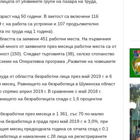
лицата от уязвимите групи на пазара на труда,
зраст над 50 години. В заетост са включени 116
9 г. на работа са устроени и 107 продължително
а по труда над 1 година).
областта са заявени 451 работни места. На първичния
ай-много от заявените през месеца работни места са от
т (150). Следват търговията (38), селско стопанство
и схеми на Оперативна програма „Развитие на човешките
.
уда от областта безработни лица през май 2019 г. е 6
я месец. Равнището на безработица в Шуменска област
о спрямо април 2019 г. В сравнение с май 2018 г.
авнището на безработицата спада с 1,6 процентни
безработни през месеца е 1 361, със 70 по-малко
 безработица в града през май 2019 г. е 3,0%, при
щия месец предходната година се отчита спад с 0,1
работица и намаление с 28 лица на регистрираните