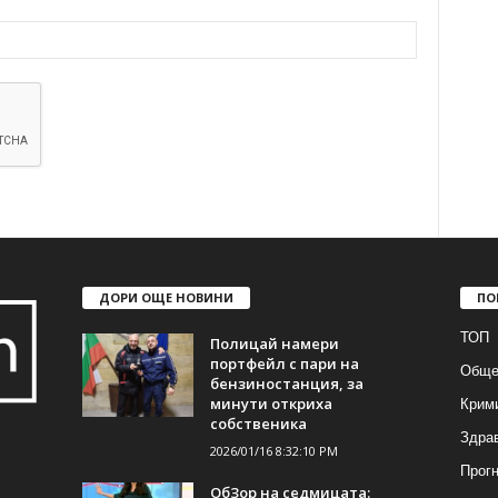
ДОРИ ОЩЕ НОВИНИ
ПО
ТОП
Полицай намери
портфейл с пари на
Обще
бензиностанция, за
Крим
минути откриха
собственика
Здра
2026/01/16 8:32:10 PM
Прогн
ОбЗор на седмицата: