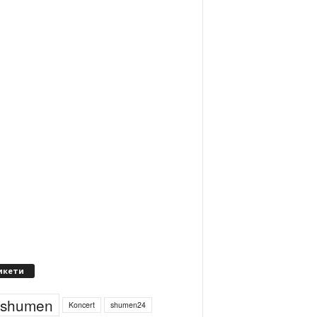
икети
4shumen
Koncert
shumen24