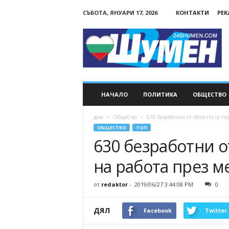
СЪБОТА, ЯНУАРИ 17, 2026
КОНТАКТИ
РЕ
24Shumen.COM
НАЧАЛО
ПОЛИТИКА
ОБЩЕСТВО
дом
Общество
630 безработни от областта са п
ОБЩЕСТВО
ТОП
630 безработни о
на работа през м
от
redaktor
-
2019/06/27 3:44:08 PM
0
ДЯЛ
Facebook
Twitter