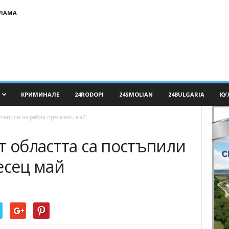
КЛАМА
КРИМИНАЛЕ
24RODOPI
24SMOLIAN
24BULGARIA
КУ
остъпили на работа през месец май
т областта са постъпили
есец май