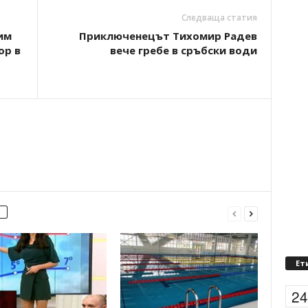
Следваща статия
им
Приключенецът Тихомир Радев
ор в
вече гребе в сръбски води
Ет
2