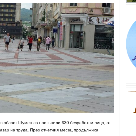
в област Шумен са постъпили 630 безработни лица, от
пазар на труда. През отчетния месец продължиха