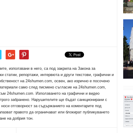
е, използвани в него, са под закрила на Закона за
ки статии, репортажи, интервюта и други текстови, графични и
обственост на 24shumen.com, освен, ако изрично е посочено
 материали само след писмено съгласие на 24shumen.com,
 към 24shumen.com. Използването на графични и видео
трого забранено. Нарушителите ще бъдат санкционирани с
е носи отговорност за съдържанието на коментарите под
апазват правото да ограничават или блокират публикуването
ане на добрия тон.