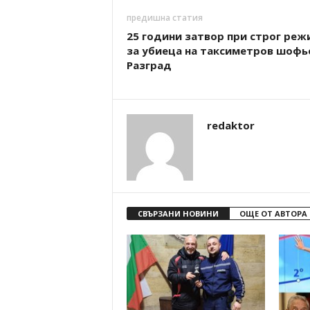
предишна статия
25 години затвор при строг реж
за убиеца на таксиметров шофь
Разград
redaktor
СВЪРЗАНИ НОВИНИ
ОЩЕ ОТ АВТОРА