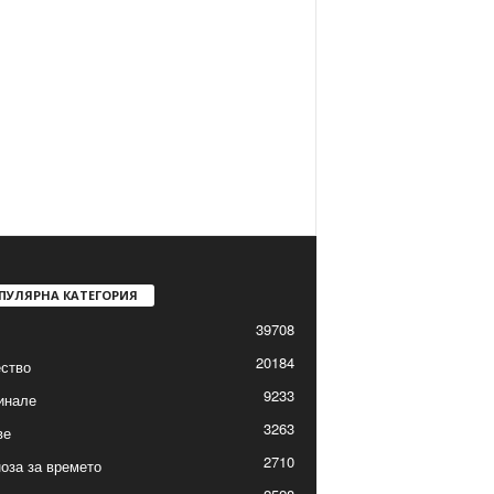
ПУЛЯРНА КАТЕГОРИЯ
39708
20184
ство
9233
инале
3263
ве
2710
оза за времето