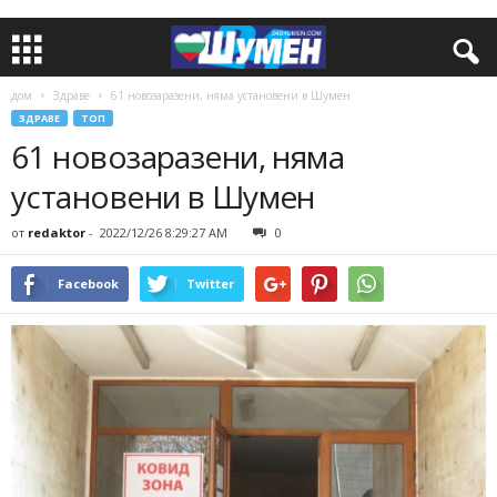
дом
Здраве
61 новозаразени, няма установени в Шумен
ЗДРАВЕ
ТОП
61 новозаразени, няма
установени в Шумен
от
redaktor
-
2022/12/26 8:29:27 AM
0
Facebook
Twitter