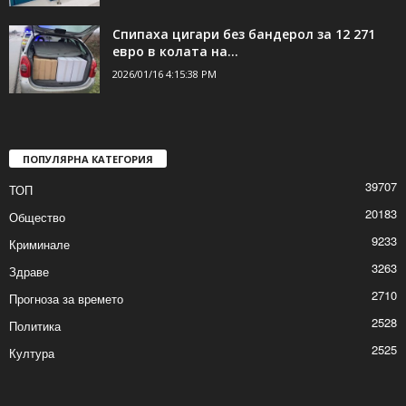
Над 300 посещения за седмица на
плувния комплекс в Шумен
2026/01/16 5:20:06 PM
Спипаха цигари без бандерол за 12 271
евро в колата на...
2026/01/16 4:15:38 PM
ПОПУЛЯРНА КАТЕГОРИЯ
39707
ТОП
20183
Общество
9233
Криминале
3263
Здраве
2710
Прогноза за времето
2528
Политика