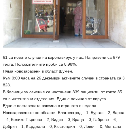
61 са новите случаи на коронавирус у нас. Направени са 679
теста. Положителните проби са 8,98%.
Няма новозаразени в област Шумен.
Към 0:00 часа на 26 декември активните случаи в страната са 3
828.
В болници за лечение са настанени 339 пациенти, от които 35
са в интензивни отделения. Един е починал от вируса.
Едне е поставената ваксина в страната в неделя.
Новозаразените по области: Благоевград – 1; Бургас – 2; Варна
– 4; Велико Търново – 2; Видин – 0; Враца – 0; Габрово – 6;
Добрич – 1; Кърджали – 0; Кюстендил – 0; Ловеч – 0; Монтана –