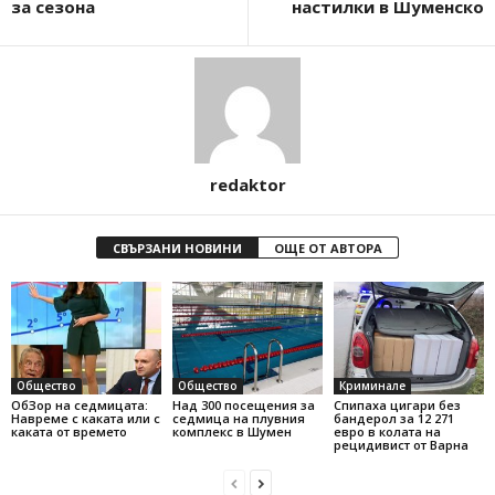
за сезона
настилки в Шуменско
redaktor
СВЪРЗАНИ НОВИНИ
ОЩЕ ОТ АВТОРА
Общество
Общество
Криминале
ОбЗор на седмицата:
Над 300 посещения за
Спипаха цигари без
Навреме с каката или с
седмица на плувния
бандерол за 12 271
каката от времето
комплекс в Шумен
евро в колата на
рецидивист от Варна