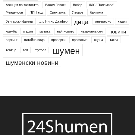
Етикети
24shumen
Koncert
shumen24
Simfonieta
Агенция по заетостта
Васил Левски
Вебер
ДЛС "Паламара"
Менделсон
ПИН-код
Синя зона
Яворов
банкомат
деца
български филми
д-р Нигяр Джафер
интересно
кадри
новини
кражба
медия
музика
най-новото
незаконна сеч
паркинг
питейна вода
проверки
професия
сцена
такса
шумен
театър
топ
футбол
шуменски новини