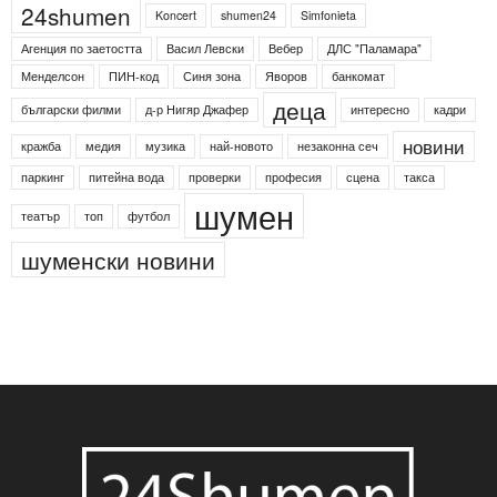
24shumen
Koncert
shumen24
Simfonieta
Агенция по заетостта
Васил Левски
Вебер
ДЛС "Паламара"
Менделсон
ПИН-код
Синя зона
Яворов
банкомат
деца
български филми
д-р Нигяр Джафер
интересно
кадри
новини
кражба
медия
музика
най-новото
незаконна сеч
паркинг
питейна вода
проверки
професия
сцена
такса
шумен
театър
топ
футбол
шуменски новини