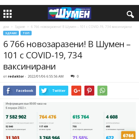
дом
Здраве
6 766 новозаразени! В Шумен – 101 с COVID-19, 734 ваксинирани
ЗДРАВЕ
ТОП
6 766 новозаразени! В Шумен –
101 с COVID-19, 734
ваксинирани
от
redaktor
-
2022/01/06 6:55:56 AM
0
Facebook
Twitter