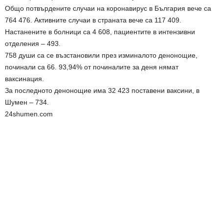
Общо потвърдените случаи на коронавирус в България вече са
764 476. Активните случаи в страната вече са 117 409.
Настанените в болници са 4 608, пациентите в интензивни
отделения – 493.
758 души са се възстановили през изминалото денонощие,
починали са 66. 93,94% от починалите за деня нямат
ваксинация.
За последното денонощие има 32 423 поставени ваксини, в
Шумен – 734.
24shumen.com