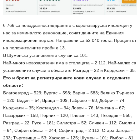
6 766 са новодиагностицираните с коронавирусна инфекция у
нас за изминалото денонощие, сочат данните на Единния
информационен портал. Направени са 52 040 теста. Процентът
на положителните проби е 13.
В Шуменско установените случаи са 101.
Най-много новозаразени има в столицата – 2 112. Най-малко са
установените случаи в областите Разград – 22 и Кърджали – 35.
Ето и броят на регистрираните нови случаи в отделните
области:
Благоевград – 529; Бургас – 598; Варна – 583; Велико Търново
– 120; Видин – 54; Враца – 109; Габрово – 68; Добрич – 74;
Кърджали – 35; Кюстендил – 94; Ловеч – 76; Монтана – 67;
Пазарджик – 158; Перник – 120; Плевен – 143; Пловдив – 558;
Разград – 22; Русе – 181; Силистра – 52; Сливен – 112; Смолян
– 64; София област – 244; София град – 2 112; Стара Загора –
233; Търговище – 53; Хасково – 125; Шумен – 101; Ямбол – 81.