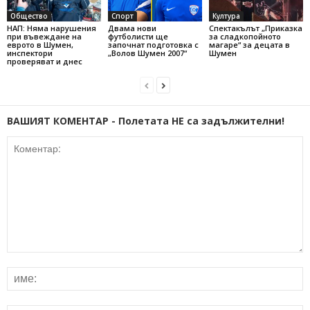
Общество
Спорт
Култура
НАП: Няма нарушения
Двама нови
Спектакълът „Приказка
при въвеждане на
футболисти ще
за сладкопойното
еврото в Шумен,
започнат подготовка с
магаре“ за децата в
инспектори
„Волов Шумен 2007“
Шумен
проверяват и днес
ВАШИЯТ КОМЕНТАР - Полетата НЕ са задължителни!