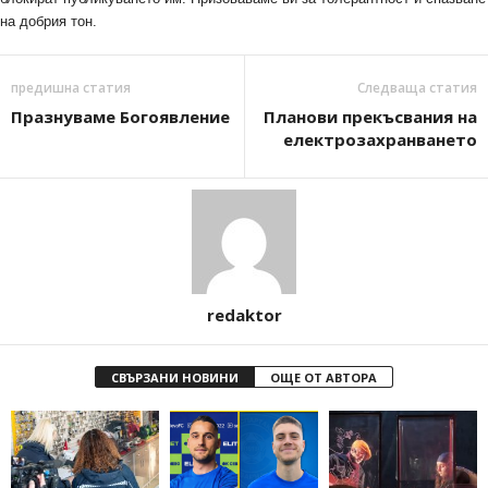
на добрия тон.
предишна статия
Следваща статия
Празнуваме Богоявление
Планови прекъсвания на
електрозахранването
redaktor
СВЪРЗАНИ НОВИНИ
ОЩЕ ОТ АВТОРА