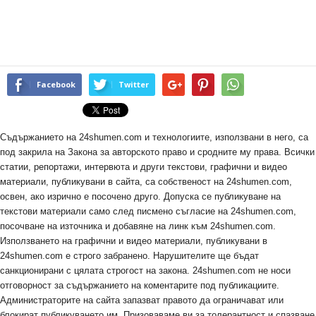
Facebook
Twitter
Съдържанието на 24shumen.com и технологиите, използвани в него, са
под закрила на Закона за авторското право и сродните му права. Всички
статии, репортажи, интервюта и други текстови, графични и видео
материали, публикувани в сайта, са собственост на 24shumen.com,
освен, ако изрично е посочено друго. Допуска се публикуване на
текстови материали само след писмено съгласие на 24shumen.com,
посочване на източника и добавяне на линк към 24shumen.com.
Използването на графични и видео материали, публикувани в
24shumen.com е строго забранено. Нарушителите ще бъдат
санкционирани с цялата строгост на закона. 24shumen.com не носи
отговорност за съдържанието на коментарите под публикациите.
Администраторите на сайта запазват правото да ограничават или
блокират публикуването им. Призоваваме ви за толерантност и спазване