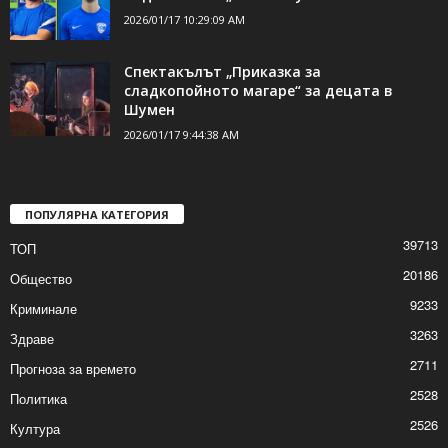
2026/01/17 10:29:09 AM
Спектакълът „Приказка за
сладкопойното магаре“ за децата в
Шумен
2026/01/17 9:44:38 AM
ПОПУЛЯРНА КАТЕГОРИЯ
39713
ТОП
20186
Общество
9233
Криминале
3263
Здраве
2711
Прогноза за времето
2528
Политика
2526
Култура