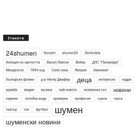
Етикети
24shumen
Koncert
shumen24
Simfonieta
Агенция по заетостта
Васил Левски
Вебер
ДЛС "Паламара"
Менделсон
ПИН-код
Синя зона
Яворов
банкомат
деца
български филми
д-р Нигяр Джафер
интересно
кадри
новини
кражба
медия
музика
най-новото
незаконна сеч
паркинг
питейна вода
проверки
професия
сцена
такса
шумен
театър
топ
футбол