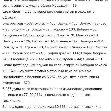
установените случаи в област Кърджали – 12.
Ето и броят на регистрираните нови случаи в отделните
области:
Благоевград – 537; Бургас – 408; Варна – 465; Велико Търново
– 93; Видин – 82; Враца – 69; Габрово – 100; Добрич – 55;
Кърджали – 12; Кюстендил – 80; Ловеч – 70; Монтана – 81;
Пазарджик – 126; Перник – 132; Плевен – 112; Пловдив – 484;
Разград – 26; Русе – 148; Силистра – 46; Сливен – 122; Смолян
– 72; София област – 243; София град – 1 666; Стара Загора –
249; Търговище – 25; Хасково – 86; Шумен – 44; Ямбол – 70.
Общо потвърдените случаи на коронавирус в България вече са
799 943. Активните случаи в страната вече са 139 593.
Настанените в болници са 5 257, пациентите в интензивни
отделения – 579.
6 257 души са се възстановили през изминалото денонощие,
починали са 77. 92,21% от починалите за деня нямат
ваксинация.
За последното денонощие има 30 398 поставени ваксини, в