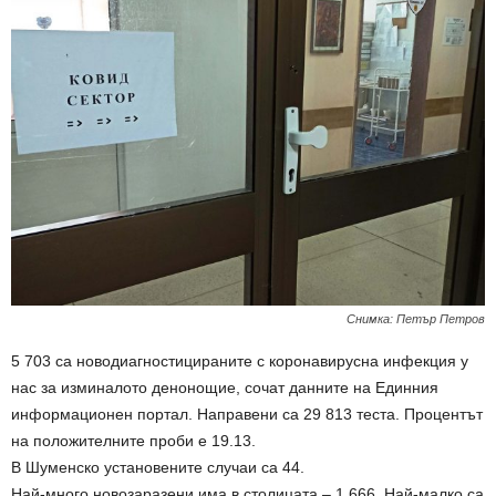
Снимка: Петър Петров
5 703 са новодиагностицираните с коронавирусна инфекция у
нас за изминалото денонощие, сочат данните на Единния
информационен портал. Направени са 29 813 теста. Процентът
на положителните проби е 19.13.
В Шуменско установените случаи са 44.
Най-много новозаразени има в столицата – 1 666. Най-малко са