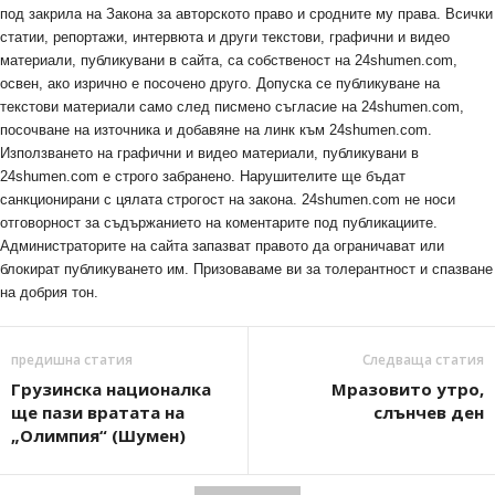
под закрила на Закона за авторското право и сродните му права. Всички
статии, репортажи, интервюта и други текстови, графични и видео
материали, публикувани в сайта, са собственост на 24shumen.com,
освен, ако изрично е посочено друго. Допуска се публикуване на
текстови материали само след писмено съгласие на 24shumen.com,
посочване на източника и добавяне на линк към 24shumen.com.
Използването на графични и видео материали, публикувани в
24shumen.com е строго забранено. Нарушителите ще бъдат
санкционирани с цялата строгост на закона. 24shumen.com не носи
отговорност за съдържанието на коментарите под публикациите.
Администраторите на сайта запазват правото да ограничават или
блокират публикуването им. Призоваваме ви за толерантност и спазване
на добрия тон.
предишна статия
Следваща статия
Грузинска националка
Мразовито утро,
ще пази вратата на
слънчев ден
„Олимпия“ (Шумен)