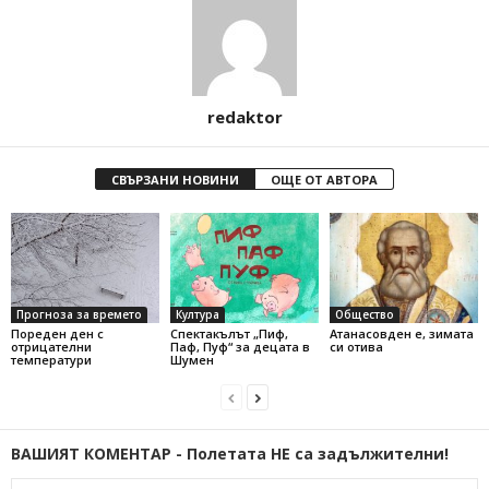
redaktor
СВЪРЗАНИ НОВИНИ
ОЩЕ ОТ АВТОРА
Прогноза за времето
Култура
Общество
Пореден ден с
Спектакълът „Пиф,
Атанасовден е, зимата
отрицателни
Паф, Пуф“ за децата в
си отива
температури
Шумен
ВАШИЯТ КОМЕНТАР - Полетата НЕ са задължителни!