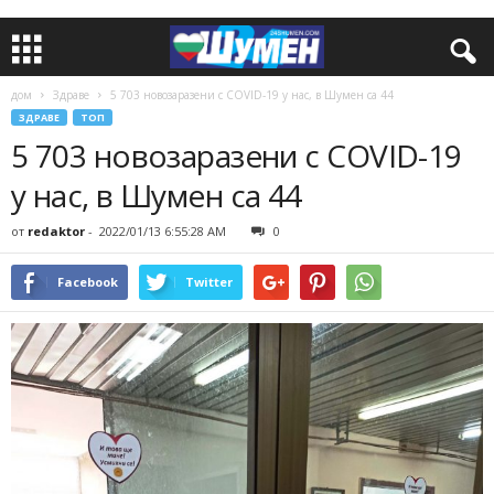
дом
Здраве
5 703 новозаразени с COVID-19 у нас, в Шумен са 44
ЗДРАВЕ
ТОП
5 703 новозаразени с COVID-19
у нас, в Шумен са 44
от
redaktor
-
2022/01/13 6:55:28 AM
0
Facebook
Twitter