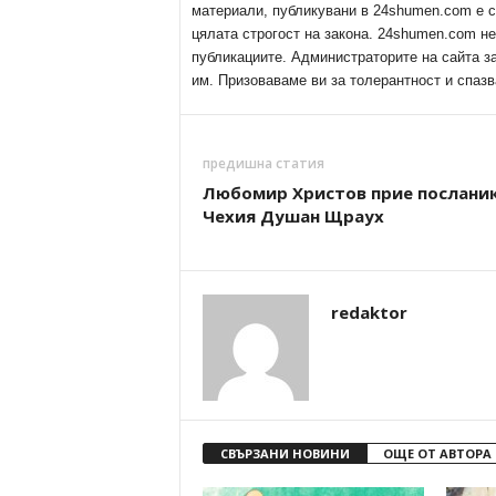
материали, публикувани в 24shumen.com е с
цялата строгост на закона. 24shumen.com н
публикациите. Администраторите на сайта з
им. Призоваваме ви за толерантност и спазв
предишна статия
Любомир Христов прие посланик
Чехия Душан Щраух
redaktor
СВЪРЗАНИ НОВИНИ
ОЩЕ ОТ АВТОРА