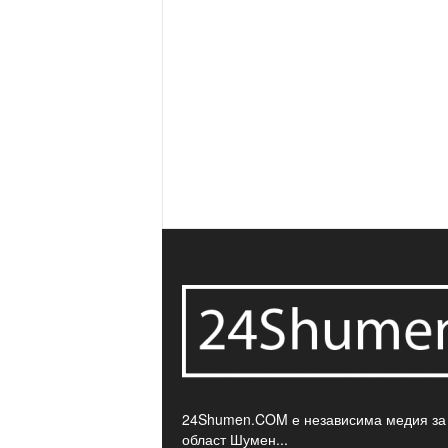
24Shumen.COM е независима медия за
област Шумен...