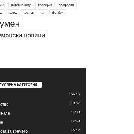
инг
питейна вода
проверки
професия
а
такса
театър
топ
футбол
умен
менски новини
ПУЛЯРНА КАТЕГОРИЯ
39716
20187
ство
9233
инале
3263
ве
2712
оза за времето