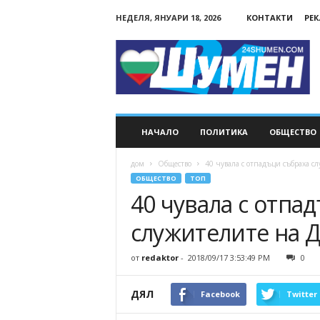
НЕДЕЛЯ, ЯНУАРИ 18, 2026
КОНТАКТИ
РЕ
24Shumen.COM
НАЧАЛО
ПОЛИТИКА
ОБЩЕСТВО
дом
Общество
40 чувала с отпадъци събраха с
ОБЩЕСТВО
ТОП
40 чувала с отпа
служителите на 
от
redaktor
-
2018/09/17 3:53:49 PM
0
ДЯЛ
Facebook
Twitter