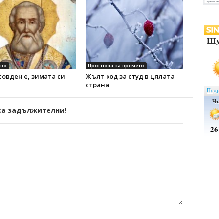
во
Прогноза за времето
овден е, зимата си
Жълт код за студ в цялата
страна
са задължителни!