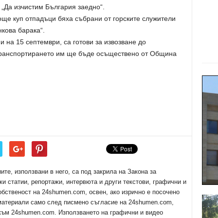
 „Да изчистим България заедно“.
още куп отпадъци бяха събрани от горските служители
нкова барака“.
и на 15 септември, са готови за извозване до
 транспортирането им ще бъде осъществено от Община
е, използвани в него, са под закрила на Закона за
ки статии, репортажи, интервюта и други текстови, графични и
обственост на 24shumen.com, освен, ако изрично е посочено
 материали само след писмено съгласие на 24shumen.com,
 към 24shumen.com. Използването на графични и видео