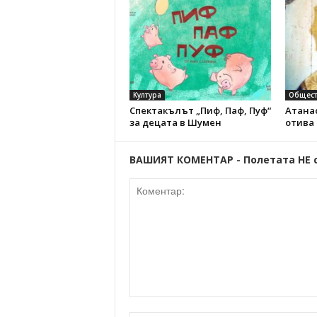
Култура
Общест
Спектакълът „Пиф, Паф, Пуф“
Атанас
за децата в Шумен
отива
ВАШИЯТ КОМЕНТАР - Полетата НЕ 