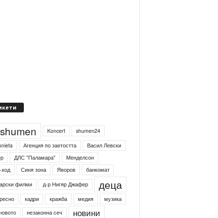
икети
4shumen
Koncert
shumen24
onieta
Агенция по заетостта
Васил Левски
ер
ДЛС "Паламара"
Менделсон
-код
Синя зона
Яворов
банкомат
деца
арски филми
д-р Нигяр Джафер
ресно
кадри
кражба
медия
музика
новини
новото
незаконна сеч