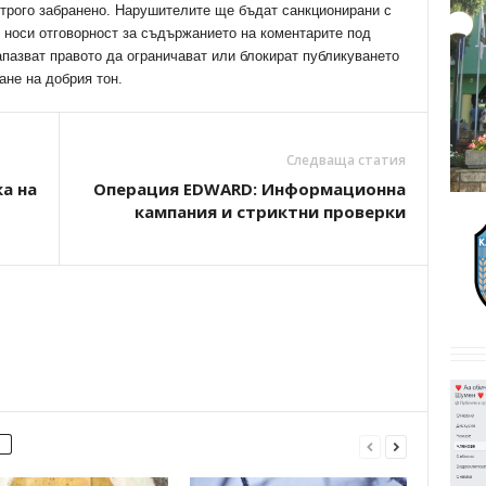
трого забранено. Нарушителите ще бъдат санкционирани с
е носи отговорност за съдържанието на коментарите под
апазват правото да ограничават или блокират публикуването
ане на добрия тон.
Следваща статия
а на
Операция EDWARD: Информационна
кампания и стриктни проверки