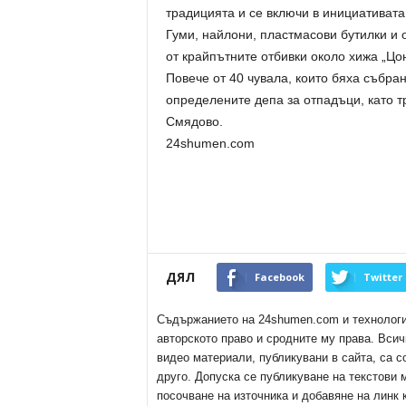
традицията и се включи в инициативата
Гуми, найлони, пластмасови бутилки и 
от крайпътните отбивки около хижа „Цо
Повече от 40 чувала, които бяха събран
определените депа за отпадъци, като
Смядово.
24shumen.com
ДЯЛ
Facebook
Twitter
Съдържанието на 24shumen.com и технологиит
авторското право и сродните му права. Всич
видео материали, публикувани в сайта, са с
друго. Допуска се публикуване на текстови
посочване на източника и добавяне на линк