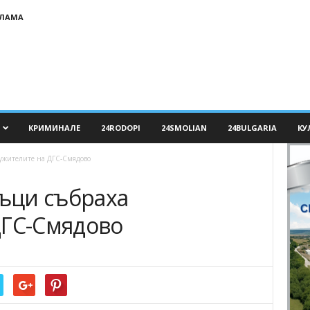
КЛАМА
КРИМИНАЛЕ
24RODOPI
24SMOLIAN
24BULGARIA
КУ
лужителите на ДГС-Смядово
дъци събраха
ДГС-Смядово