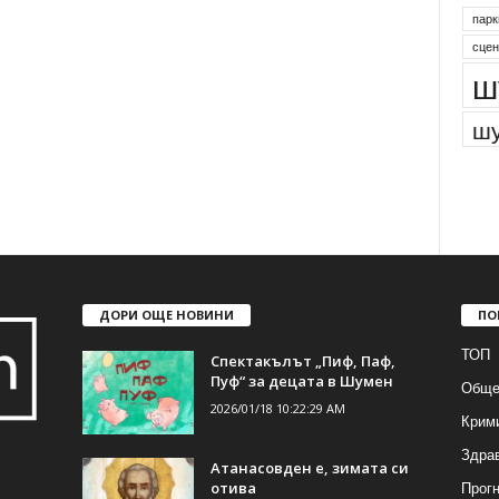
парк
сцен
ш
шу
ДОРИ ОЩЕ НОВИНИ
ПО
ТОП
Спектакълът „Пиф, Паф,
Пуф“ за децата в Шумен
Обще
2026/01/18 10:22:29 AM
Крим
Здра
Атанасовден е, зимата си
Прогн
отива