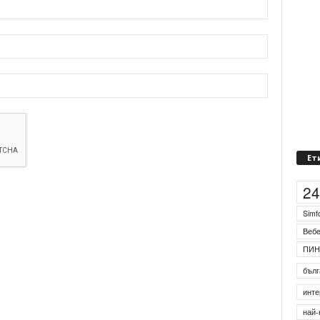
Ет
2
Simf
Веб
ПИН
бълг
инте
най-