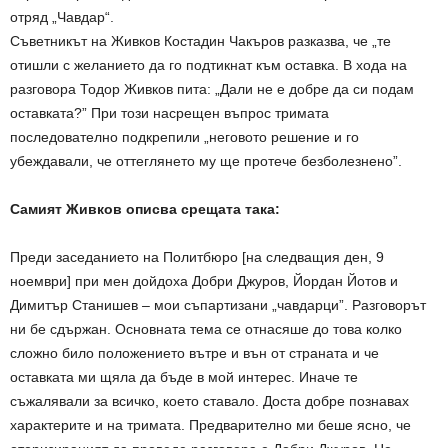
отряд „Чавдар“.
Съветникът на Живков Костадин Чакъров разказва, че „те
отишли с желанието да го подтикнат към оставка. В хода на
разговора Тодор Живков пита: „Дали не е добре да си подам
оставката?” При този насрещен въпрос тримата
последователно подкрепили „неговото решение и го
убеждавали, че оттеглянето му ще протече безболезнено”.
Самият Живков описва срещата така:
Преди заседанието на Политбюро [на следващия ден, 9
ноември] при мен дойдоха Добри Джуров, Йордан Йотов и
Димитър Станишев – мои съпартизани „чавдарци”. Разговорът
ни бе сдържан. Основната тема се отнасяше до това колко
сложно било положението вътре и вън от страната и че
оставката ми щяла да бъде в мой интерес. Иначе те
съжалявали за всичко, което ставало. Доста добре познавах
характерите и на тримата. Предварително ми беше ясно, че