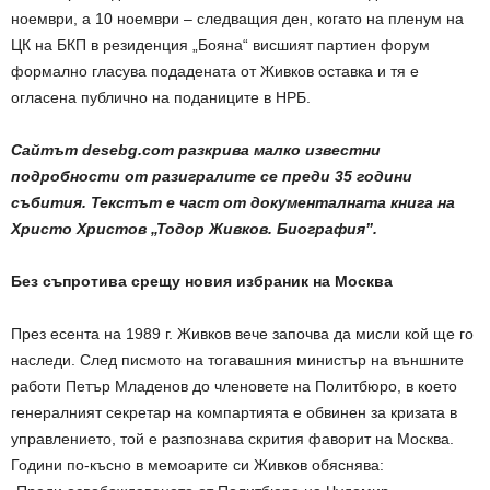
ноември, а 10 ноември – следващия ден, когато на пленум на
ЦК на БКП в резиденция „Бояна“ висшият партиен форум
формално гласува подадената от Живков оставка и тя е
огласена публично на поданиците в НРБ.
Сайтът desebg.com разкрива малко известни
подробности от разигралите се преди 35 години
събития. Текстът е част от документалната книга на
Христо Христов „Тодор Живков. Биография”.
Без съпротива срещу новия избраник на Москва
През есента на 1989 г. Живков вече започва да мисли кой ще го
наследи. След писмото на тогавашния министър на външните
работи Петър Младенов до членовете на Политбюро, в което
генералният секретар на компартията е обвинен за кризата в
управлението, той е разпознава скрития фаворит на Москва.
Години по-късно в мемоарите си Живков обяснява: