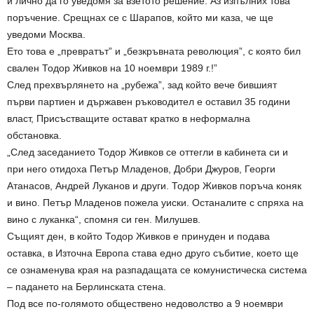
и лично да го уведомя за взетото решение. Аз изпълних това
поръчение. Срещнах се с Шарапов, който ми каза, че ще
уведоми Москва.
Ето това е „превратът” и „безкръвната революция”, с която бил
свален Тодор Живков на 10 ноември 1989 г.!”
След прехвърлянето на „рубежа”, зад който вече бившият
първи партиен и държавен ръководител е оставил 35 години
власт, Присъстващите остават кратко в неформална
обстановка.
„След заседанието Тодор Живков се оттегли в кабинета си и
при него отидоха Петър Младенов, Добри Джуров, Георги
Атанасов, Андрей Луканов и други. Тодор Живков поръча коняк
и вино. Петър Младенов пожела уиски. Останалите с спряха на
вино с луканка“, спомня си ген. Милушев.
Същият ден, в който Тодор Живков е принуден и подава
оставка, в Източна Европа става едно друго събитие, което ще
се ознаменува края на разпадащата се комунистическа система
– падането на Берлинската стена.
Под все по-голямото обществено недоволство а 9 ноември