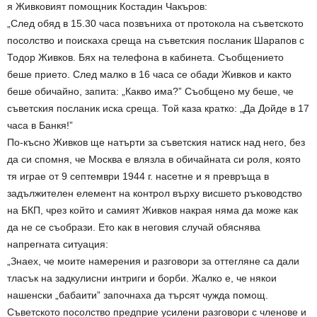
я Живковият помощник Костадин Чакъров:
„След обяд в 15.30 часа позвъниха от протокола на съветското
посолство и поискаха среща на съветския посланик Шарапов с
Тодор Живков. Бях на телефона в кабинета. Съобщението
беше прието. След малко в 16 часа се обади Живков и както
беше обичайно, запита: „Какво има?” Съобщено му беше, че
съветския посланик иска среща. Той каза кратко: „Да Дойде в 17
часа в Банкя!”
По-късно Живков ще натърти за съветския натиск над него, без
да си спомня, че Москва е влязла в обичайната си роля, която
тя играе от 9 септември 1944 г. насетне и я превръща в
задължителен елемент на контрол върху висшето ръководство
на БКП, чрез който и самият Живков накрая няма да може как
да не се съобрази. Ето как в неговия случай обяснява
напрегната ситуация:
„Знаех, че моите намерения и разговори за оттегляне са дали
тласък на задкулисни интриги и борби. Жалко е, че някои
нашенски „бабаити” започнаха да търсят чужда помощ.
Съветското посолство предприе усилени разговори с членове и