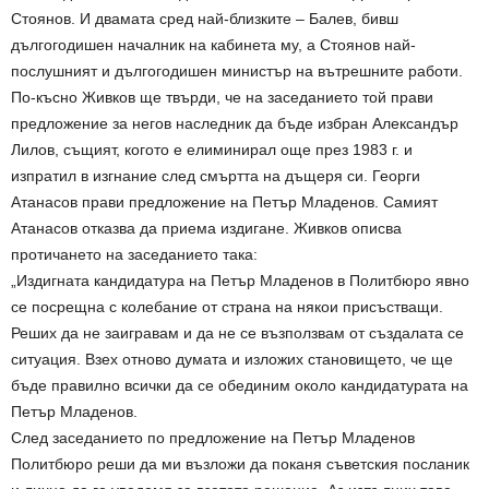
Стоянов. И двамата сред най-близките – Балев, бивш
дългогодишен началник на кабинета му, а Стоянов най-
послушният и дългогодишен министър на вътрешните работи.
По-късно Живков ще твърди, че на заседанието той прави
предложение за негов наследник да бъде избран Александър
Лилов, същият, когото е елиминирал още през 1983 г. и
изпратил в изгнание след смъртта на дъщеря си. Георги
Атанасов прави предложение на Петър Младенов. Самият
Атанасов отказва да приема издигане. Живков описва
протичането на заседанието така:
„Издигната кандидатура на Петър Младенов в Политбюро явно
се посрещна с колебание от страна на някои присъстващи.
Реших да не заигравам и да не се възползвам от създалата се
ситуация. Взех отново думата и изложих становището, че ще
бъде правилно всички да се обединим около кандидатурата на
Петър Младенов.
След заседанието по предложение на Петър Младенов
Политбюро реши да ми възложи да поканя съветския посланик