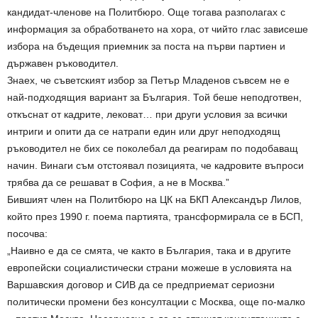
кандидат-членове на Политбюро. Още тогава разполагах с
информация за обработването на хора, от чийто глас зависеше
избора на бъдещия приемник за поста на първи партиен и
държавен ръководител.
Знаех, че съветският избор за Петър Младенов съвсем не е
най-подходящия вариант за България. Той беше неподготвен,
откъснат от кадрите, лековат… при други условия за всички
интриги и опити да се натрапи един или друг неподходящ
ръководител не бих се поколебал да реагирам по подобаващ
начин. Винаги съм отстоявал позицията, че кадровите въпроси
трябва да се решават в София, а не в Москва.”
Бившият член на Политбюро на ЦК на БКП Александър Лилов,
който през 1990 г. поема партията, трансформирала се в БСП,
посочва:
„Наивно е да се смята, че както в България, така и в другите
европейски социалистически страни можеше в условията на
Варшавския договор и СИВ да се предприемат сериозни
политически промени без консултации с Москва, още по-малко