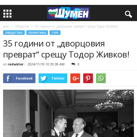
дом
Общество
35 години от „дворцовия преврат“ срещу Тодор Живков!
ОБЩЕСТВО
ПОЛИТИКА
ТОП
35 години от „дворцовия
преврат“ срещу Тодор Живков!
от
redaktor
-
2024/11/10 10:39:38 AM
0
Facebook
Twitter