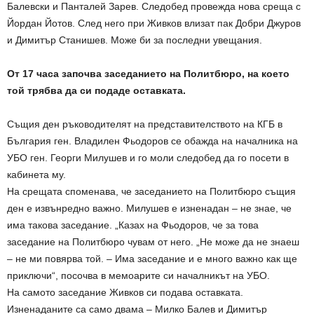
Балевски и Панталей Зарев. Следобед провежда нова среща с
Йордан Йотов. След него при Живков влизат пак Добри Джуров
и Димитър Станишев. Може би за последни увещания.
От 17 часа започва заседанието на Политбюро, на което
той трябва да си подаде оставката.
Същия ден ръководителят на представителството на КГБ в
България ген. Владилен Фьодоров се обажда на началника на
УБО ген. Георги Милушев и го моли следобед да го посети в
кабинета му.
На срещата споменава, че заседанието на Политбюро същия
ден е извънредно важно. Милушев е изненадан – не знае, че
има такова заседание. „Казах на Фьодоров, че за това
заседание на Политбюро чувам от него. „Не може да не знаеш
– не ми повярва той. – Има заседание и е много важно как ще
приключи“, посочва в мемоарите си началникът на УБО.
На самото заседание Живков си подава оставката.
Изненаданите са само двама – Милко Балев и Димитър