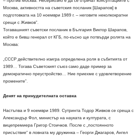
– против Москва. Несериозно е да се отричат консултациите с
Москва, активността на съветския посланик [Шарапов] в
подготовката на 10 ноември 1989 г. – неговите неколкократни
срещи с Живков”.
Тогавашният съветски посланик в България Виктор Шарапов,
който е бивш генерал от КГБ, по-късно ще потвърди ролята на
Москва:
„СССР действително изигра определена роля в събитията от
1989… Тогава Съветският съюз само даде пример за
демократично преустройство… Ние приехме с удовлетворение
промените”.
Денят на принудителната оставка
Настъпва и 9 ноември 1989. Сутринта Тодор Живков се среща с
Александър Фол, министър на науката и културата, с
вицепремиера Григор Стоичков. После с „постоянното
присъствие“ в ловната му дружинка – Георги Джагаров, Ангел