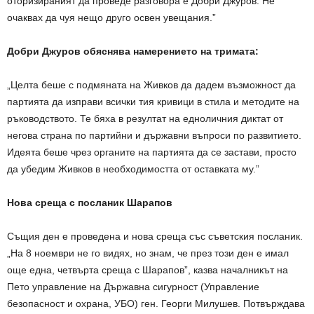
оторизираният да проведе разговора е Добри Джуров. Не
очаквах да чуя нещо друго освен увещания.”
Добри Джуров обяснява намерението на тримата:
„Целта беше с подмяната на Живков да дадем възможност да
партията да изправи всички тия кривици в стила и методите на
ръководството. Те бяха в резултат на едноличния диктат от
негова страна по партийни и държавни въпроси по развитието.
Идеята беше чрез органите на партията да се застави, просто
да убедим Живков в необходимостта от оставката му.”
Нова среща с посланик Шарапов
Същия ден е проведена и нова среща със съветския посланик.
„На 8 ноември не го видях, но знам, че през този ден е имал
още една, четвърта среща с Шарапов”, казва началникът на
Пето управление на Държавна сигурност (Управление
безопасност и охрана, УБО) ген. Георги Милушев. Потвърждава