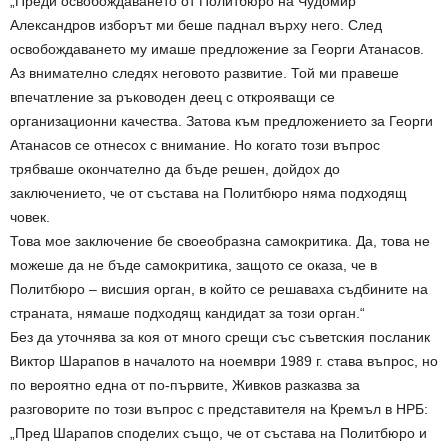
„Преди освобождаването от Политбюро на Чудомир
Александров изборът ми беше паднал върху него. След
освобождаването му имаше предложение за Георги Атанасов.
Аз внимателно следях неговото развитие. Той ми правеше
впечатление за ръководен деец с открояващи се
организационни качества. Затова към предложението за Георги
Атанасов се отнесох с внимание. Но когато този въпрос
трябваше окончателно да бъде решен, дойдох до
заключението, че от състава на Политбюро няма подходящ
човек.
Това мое заключение бе своеобразна самокритика. Да, това не
можеше да не бъде самокритика, защото се оказа, че в
Политбюро – висшия орган, в който се решаваха съдбините на
страната, нямаше подходящ кандидат за този орган.“
Без да уточнява за коя от много срещи със съветския посланик
Виктор Шарапов в началото на ноември 1989 г. става въпрос, но
по вероятно една от по-първите, Живков разказва за
разговорите по този въпрос с представителя на Кремъл в НРБ:
„Пред Шарапов споделих също, че от състава на Политбюро и