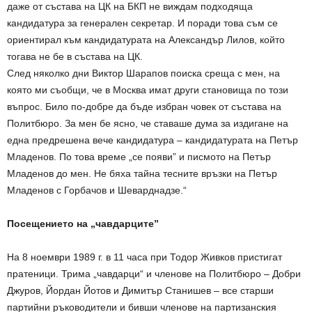
даже от състава на ЦК на БКП не виждам подходяща
кандидатура за генерален секретар. И поради това съм се
ориентирал към кандидатурата на Александър Лилов, който
тогава не бе в състава на ЦК.
След няколко дни Виктор Шарапов поиска среща с мен, на
която ми съобщи, че в Москва имат други становища по този
въпрос. Било по-добре да бъде избран човек от състава на
Политбюро. За мен бе ясно, че ставаше дума за издигане на
една предрешена вече кандидатура – кандидатурата на Петър
Младенов. По това време „се появи” и писмото на Петър
Младенов до мен. Не бяха тайна тесните връзки на Петър
Младенов с Горбачов и Шеварднадзе.“
Посещението на „чавдарците”
На 8 ноември 1989 г. в 11 часа при Тодор Живков пристигат
пратеници. Трима „чавдарци“ и членове на Политбюро – Добри
Джуров, Йордан Йотов и Димитър Станишев – все старши
партийни ръководители и бивши членове на партизанския