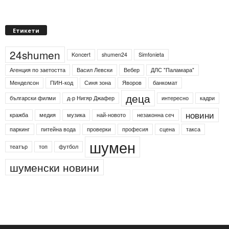
Етикети
24shumen
Koncert
shumen24
Simfonieta
Агенция по заетостта
Васил Левски
Вебер
ДЛС "Паламара"
Менделсон
ПИН-код
Синя зона
Яворов
банкомат
деца
български филми
д-р Нигяр Джафер
интересно
кадри
новини
кражба
медия
музика
най-новото
незаконна сеч
паркинг
питейна вода
проверки
професия
сцена
такса
шумен
театър
топ
футбол
шуменски новини