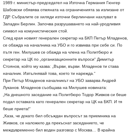
1989 г. министър-председател на Източна Германия Гюнгер
Шабовски обявява отмяната на ограниченията за излизане от
ГДР. Събралите се хиляди източни берлинчани нахлуват в
Западен Берлин. Започва разрушаването на най-уродливия
символ на комунистическия стой.
След края новият генерален секретар на БКП Петър Младенов,
се обажда на началника на УБО и го извиква при себе си. По
пътя ген. Милушев се обажда на члена на Политбюро и
секретар на ЦК по „организационните въпроси“ Димитър
Стоянов, който му казва: „Върви, върви. Младенов ти става
началник. Изпълнявай това, което ти нарежда.“
При Петър Младенов началникът на УБО заварва Андрей
Луканов. Младенов съобщава на Милушев новината:
„На днешното заседание на Политбюро Тодор Живков си беше
подал оставката като генерален секретар на ЦК на БКП. И тя
беше приета!“
„Каза, че докато бил обсъждан въпросът за приемника на
Живков, се наложило да прекъснат заседанието, че
междувременно бил воден разговор с Москва… В крайна