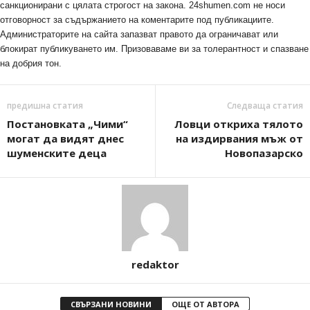
санкционирани с цялата строгост на закона. 24shumen.com не носи
отговорност за съдържанието на коментарите под публикациите.
Администраторите на сайта запазват правото да ограничават или
блокират публикуването им. Призоваваме ви за толерантност и спазване
на добрия тон.
предишна статия
Следваща статия
Постановката „Чими“
Ловци откриха тялото
могат да видят днес
на издирвания мъж от
шуменските деца
Новопазарско
redaktor
СВЪРЗАНИ НОВИНИ
ОЩЕ ОТ АВТОРА