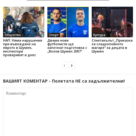
Общество
Спорт
Култура
НАП: Няма нарушения
Двама нови
Спектакълът „Приказка
при въвеждане на
футболисти ще
за сладкопойното
еврото в Шумен,
започнат подготовка с
магаре“ за децата в
инспектори
„Волов Шумен 2007“
Шумен
проверяват и днес
ВАШИЯТ КОМЕНТАР - Полетата НЕ са задължителни!