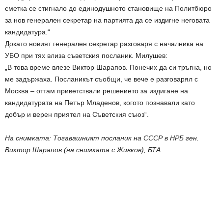
сметка се стигнало до единодушното становище на Политбюро
за нов генерален секретар на партията да се издигне неговата
кандидатура.“
Докато новият генерален секретар разговаря с началника на
УБО при тях влиза съветския посланик. Милушев:
„В това време влезе Виктор Шарапов. Понечих да си тръгна, но
ме задържаха. Посланикът съобщи, че вече е разговарял с
Москва – оттам приветствали решението за издигане на
кандидатурата на Петър Младенов, когото познавали като
добър и верен приятел на Съветския съюз“.
На снимката: Тогавашният посланик на СССР в НРБ ген.
Виктор Шарапов (на снимката с Живков), БТА