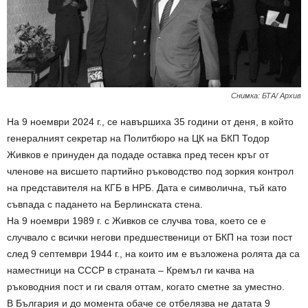
Снимка: БТА/ Архив
На 9 ноември 2024 г., се навършиха 35 години от деня, в който
генералният секретар на Политбюро на ЦК на БКП Тодор
Живков е принуден да подаде оставка пред тесен кръг от
членове на висшето партийно ръководство под зоркия контрол
на представителя на КГБ в НРБ. Дата е символична, тъй като
съвпада с падането на Берлинската стена.
На 9 ноември 1989 г. с Живков се случва това, което се е
случвало с всички негови предшественици от БКП на този пост
след 9 септември 1944 г., на които им е възложена ролята да са
наместници на СССР в страната – Кремъл ги качва на
ръководния пост и ги сваля оттам, когато сметне за уместно.
В България и до момента обаче се отбелязва не датата 9