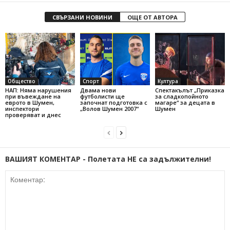
СВЪРЗАНИ НОВИНИ
ОЩЕ ОТ АВТОРА
Общество
Спорт
Култура
НАП: Няма нарушения
Двама нови
Спектакълът „Приказка
при въвеждане на
футболисти ще
за сладкопойното
еврото в Шумен,
започнат подготовка с
магаре“ за децата в
инспектори
„Волов Шумен 2007“
Шумен
проверяват и днес
ВАШИЯТ КОМЕНТАР - Полетата НЕ са задължителни!