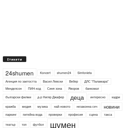
Етикети
24shumen
Koncert
shumen24
Simfonieta
Агенция по заетостта
Васил Левски
Вебер
ДЛС "Паламара"
Менделсон
ПИН-код
Синя зона
Яворов
банкомат
деца
български филми
д-р Нигяр Джафер
интересно
кадри