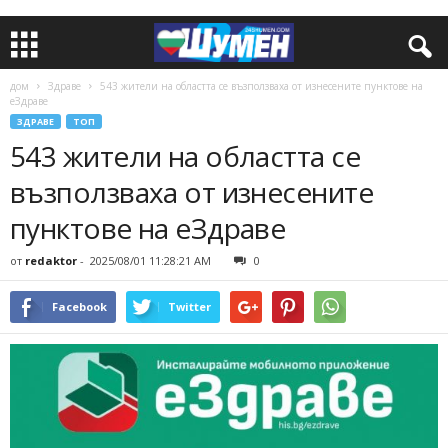
дом
Здраве
543 жители на областта се възползваха от изнесените пунктове на
еЗдраве
ЗДРАВЕ
ТОП
543 жители на областта се
възползваха от изнесените
пунктове на еЗдраве
от
redaktor
-
2025/08/01 11:28:21 AM
0
Facebook
Twitter