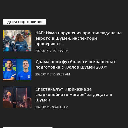
свържете се с нас:
24shumen@gmail.com или
shumen_24@abv.bg
ДОРИ ОЩЕ НОВИНИ
НАП: Няма нарушения при въвеждане на
еврото в Шумен, инспектори
проверяват...
2026/01/17 1:22:35 PM
Двама нови футболисти ще започнат
подготовка с „Волов Шумен 2007“
2026/01/17 10:29:09 AM
Спектакълът „Приказка за
сладкопойното магаре“ за децата в
Шумен