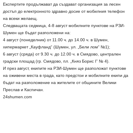
Експертите продължават да създават организация за лесен
достъп до електронното здравно досие от мобилния телефон
на всеки желаещ.
Следващата седмица, 4-8 август мобилните пунктове на РЗИ-
Шумен ще бъдат разположени на:
4 август (понеделник) от 11.00 ч. до 14.00 ч. в Шумен,
хипермаркет „Кауфланд“ (Шумен, ул. „Бели лом“ №1);
6 август (сряда) от 9.30 ч. до 12.00 ч. в Смядово, централен
градски площад (гр. Смядово, пл. „Княз Борис І” № 4).
И през август, екипите на РЗИ-Шумен ще разположат пунктове
на оживени места в града, като предстои и мобилните екипи да
бъдат на разположение на жителите от общините Велики
Преслав и Каспичан.
24shumen.com