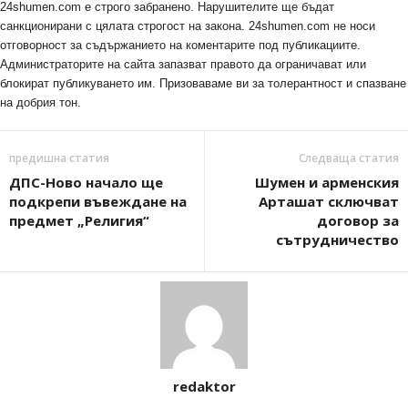
24shumen.com е строго забранено. Нарушителите ще бъдат
санкционирани с цялата строгост на закона. 24shumen.com не носи
отговорност за съдържанието на коментарите под публикациите.
Администраторите на сайта запазват правото да ограничават или
блокират публикуването им. Призоваваме ви за толерантност и спазване
на добрия тон.
предишна статия
Следваща статия
ДПС-Ново начало ще
Шумен и арменския
подкрепи въвеждане на
Арташат сключват
предмет „Религия“
договор за
сътрудничество
redaktor