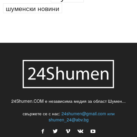
новини
кражба
медия
музика
най-новото
незаконна сеч
паркинг
питейна вода
проверки
професия
сцена
такса
шумен
театър
топ
футбол
шуменски новини
24Shumen.COM е независима медия за област Шумен...