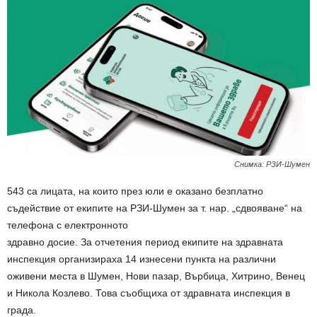
Снимка: РЗИ-Шумен
543 са лицата, на които през юли е оказано безплатно
съдействие от екипите на РЗИ-Шумен за т. нар. „сдвояване“ на
телефона с електронното
здравно досие. За отчетения период екипите на здравната
инспекция организираха 14 изнесени пункта на различни
оживени места в Шумен, Нови пазар, Върбица, Хитрино, Венец
и Никола Козлево. Това съобщиха от здравната инспекция в
града.