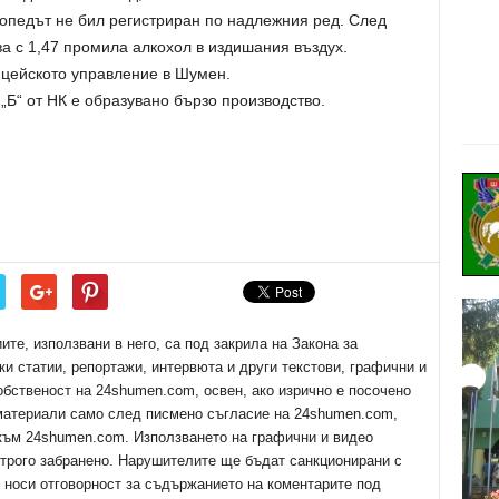
топедът не бил регистриран по надлежния ред. След
ва с 1,47 промила алкохол в издишания въздух.
ицейското управление в Шумен.
„Б“ от НК е образувано бързо производство.
е, използвани в него, са под закрила на Закона за
ки статии, репортажи, интервюта и други текстови, графични и
обственост на 24shumen.com, освен, ако изрично е посочено
 материали само след писмено съгласие на 24shumen.com,
 към 24shumen.com. Използването на графични и видео
трого забранено. Нарушителите ще бъдат санкционирани с
е носи отговорност за съдържанието на коментарите под