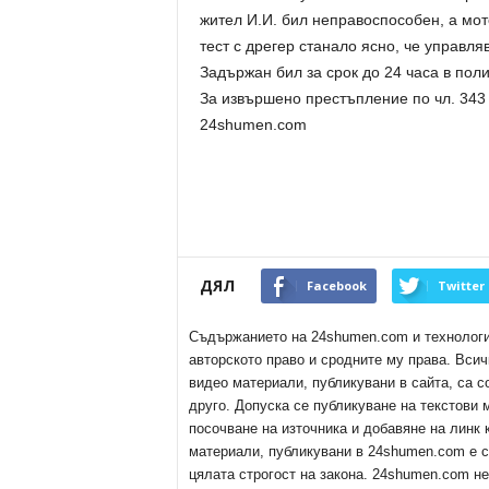
жител И.И. бил неправоспособен, а мо
тест с дрегер станало ясно, че управля
Задържан бил за срок до 24 часа в пол
За извършено престъпление по чл. 343 
24shumen.com
ДЯЛ
Facebook
Twitter
Съдържанието на 24shumen.com и технологиит
авторското право и сродните му права. Всич
видео материали, публикувани в сайта, са с
друго. Допуска се публикуване на текстови
посочване на източника и добавяне на линк
материали, публикувани в 24shumen.com е с
цялата строгост на закона. 24shumen.com н