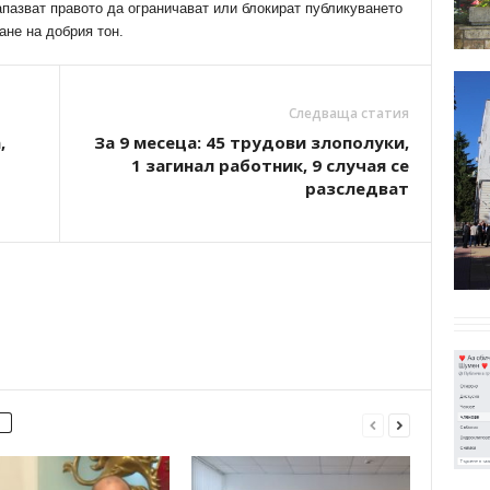
апазват правото да ограничават или блокират публикуването
ане на добрия тон.
Следваща статия
,
За 9 месеца: 45 трудови злополуки,
1 загинал работник, 9 случая се
разследват