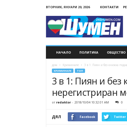
ВТОРНИК, ЯНУАРИ 20, 2026
КОНТАКТИ
Р
24Shumen.COM
НАЧАЛО
ПОЛИТИКА
ОБЩЕСТВО
дом
Криминале
3 в 1: Пиян и без книжка под
КРИМИНАЛЕ
ТОП
3 в 1: Пиян и без
нерегистриран м
от
redaktor
-
2018/10/04 10:32:01 AM
0
ДЯЛ
Facebook
Twitter