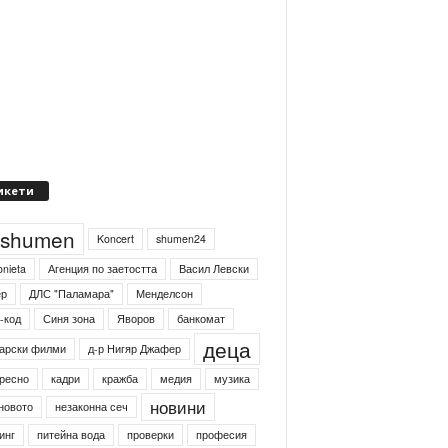
икети
4shumen
Koncert
shumen24
onieta
Агенция по заетостта
Васил Левски
ер
ДЛС "Паламара"
Менделсон
-код
Синя зона
Яворов
банкомат
деца
арски филми
д-р Нигяр Джафер
ресно
кадри
кражба
медия
музика
новини
новото
незаконна сеч
инг
питейна вода
проверки
професия