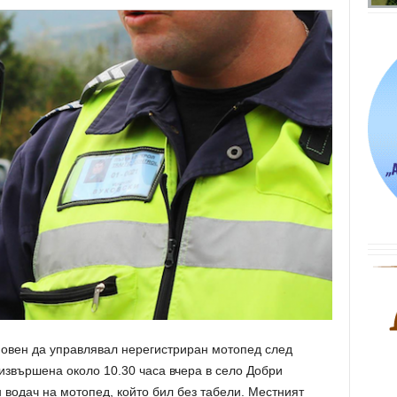
овен да управлявал нерегистриран мотопед след
извършена около 10.30 часа вчера в село Добри
н водач на мотопед, който бил без табели. Местният