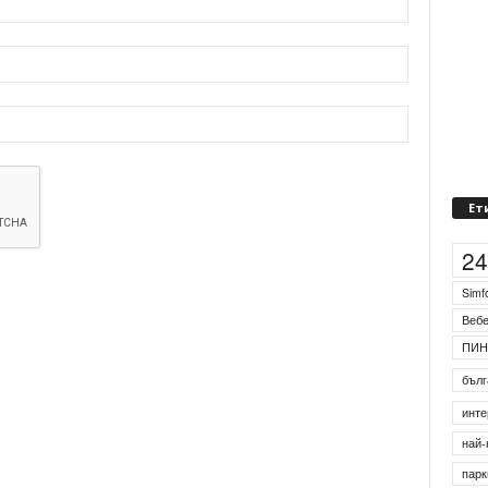
Ет
2
Simf
Веб
ПИН
бълг
инте
най-
парк