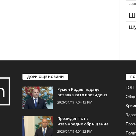
сцен
ш
шу
ДОРИ ОЩЕ НОВИНИ
ПО
ТОП
Румен Радев подаде
оставка като президент
Обще
2026/01/19 7:04:13 PM
Крим
Здра
Президентът с
Прогн
извънредно обръщение
2026/01/19 4:01:22 PM
Поли