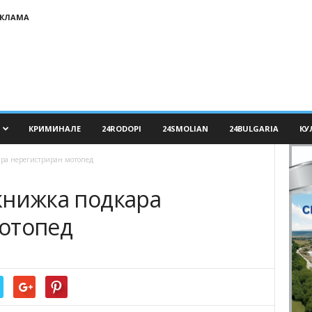
ЕКЛАМА
КРИМИНАЛЕ
24RODOPI
24SMOLIAN
24BULGARIA
КУ
кара нерегистриран мотопед
 книжка подкара
отопед