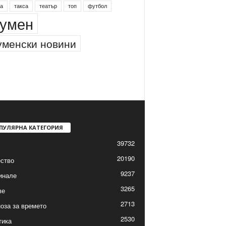
а
такса
театър
топ
футбол
умен
менски новини
ПУЛЯРНА КАТЕГОРИЯ
39732
20190
ство
9237
инале
3265
ве
2713
оза за времето
2530
тика