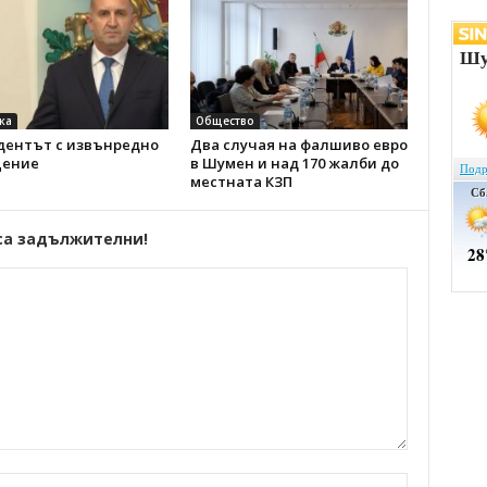
ка
Общество
дентът с извънредно
Два случая на фалшиво евро
ение
в Шумен и над 170 жалби до
местната КЗП
са задължителни!