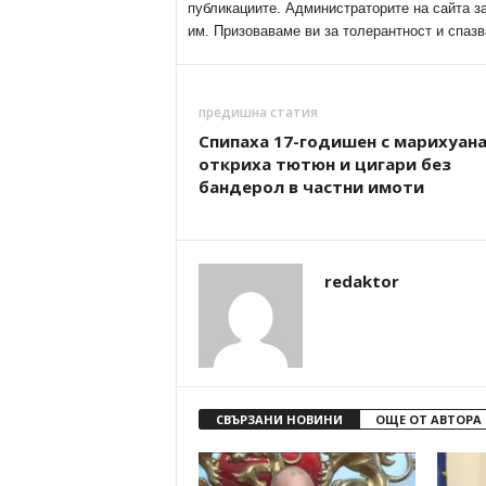
публикациите. Администраторите на сайта з
им. Призоваваме ви за толерантност и спазв
предишна статия
Спипаха 17-годишен с марихуана
откриха тютюн и цигари без
бандерол в частни имоти
redaktor
СВЪРЗАНИ НОВИНИ
ОЩЕ ОТ АВТОРА