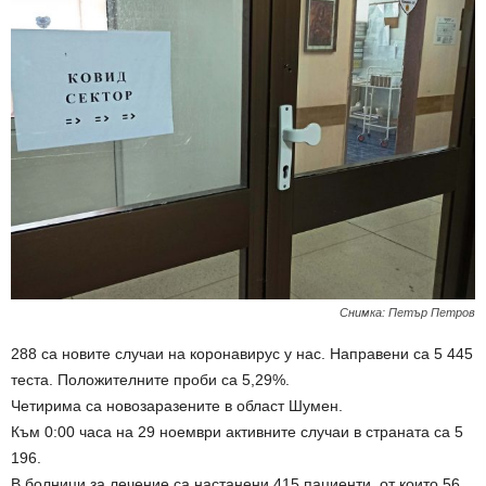
Снимка: Петър Петров
288 са новите случаи на коронавирус у нас. Направени са 5 445
теста. Положителните проби са 5,29%.
Четирима са новозаразените в област Шумен.
Към 0:00 часа на 29 ноември активните случаи в страната са 5
196.
В болници за лечение са настанени 415 пациенти, от които 56