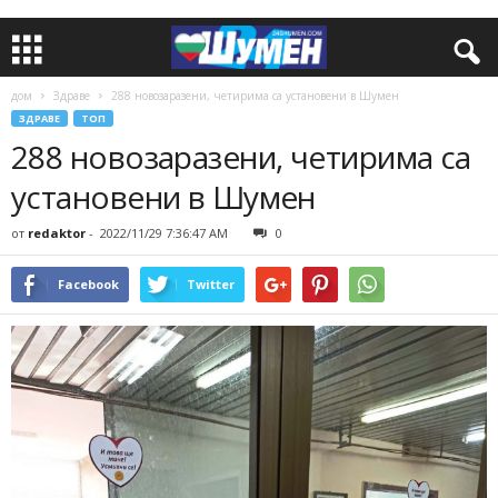
дом
Здраве
288 новозаразени, четирима са установени в Шумен
ЗДРАВЕ
ТОП
288 новозаразени, четирима са
установени в Шумен
от
redaktor
-
2022/11/29 7:36:47 AM
0
Facebook
Twitter