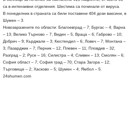
са в интензивни отделения. Шестима са починали от вируса.
В понеделник в страната са били поставени 404 дози ваксини, в
Шумен – 3.
Новозаразените по области: Благоевград – 7; Бургас – 4; Варна
– 13; Велико Търново – 7; Видин – 5; Враца – 6; Габрово – 10;
Добрич – 9; Кърджали – 3; Кюстендил – 6; Ловеч – 7; Монтана –
3; Пазарджик – 7; Перник – 12; Плевен – 11; Пловдив – 32;
Разград – 2; Русе – 16; Силистра – 4; Сливен – 13; Смолян – 6;
София област – 7; София град – 70; Стара Загора – 12;
Търговище – 2; Хасково – 5; Шумен – 4; Ямбол – 5.
24shumen.com