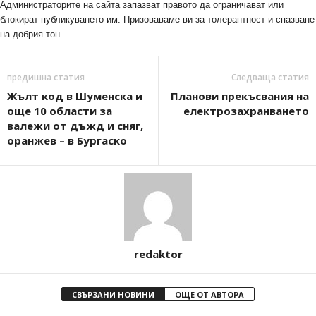
Администраторите на сайта запазват правото да ограничават или
блокират публикуването им. Призоваваме ви за толерантност и спазване
на добрия тон.
предишна статия
Следваща статия
Жълт код в Шуменска и
Планови прекъсвания на
още 10 области за
електрозахранването
валежи от дъжд и сняг,
оранжев – в Бургаско
redaktor
СВЪРЗАНИ НОВИНИ
ОЩЕ ОТ АВТОРА