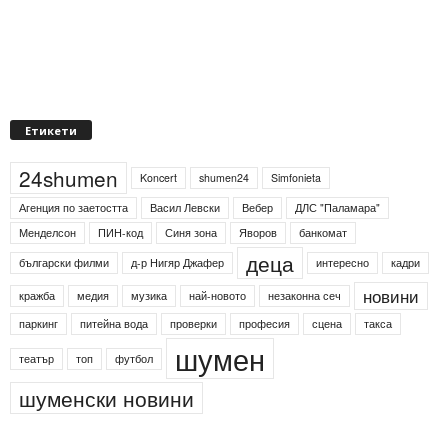
Етикети
24shumen
Koncert
shumen24
Simfonieta
Агенция по заетостта
Васил Левски
Вебер
ДЛС "Паламара"
Менделсон
ПИН-код
Синя зона
Яворов
банкомат
деца
български филми
д-р Нигяр Джафер
интересно
кадри
новини
кражба
медия
музика
най-новото
незаконна сеч
паркинг
питейна вода
проверки
професия
сцена
такса
шумен
театър
топ
футбол