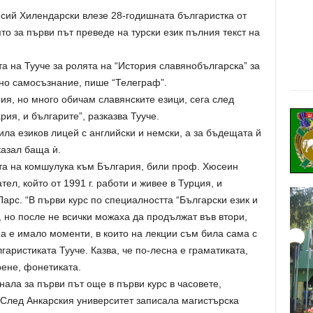
исий Хилендарски влeзe 28-годишната българистка от
то за първи път преведе на турски език пълния текст на
та на Тууче за ролята на “История славянобългарска” за
но самосъзнание, пише “Телеграф”.
ия, но много обичам славянските езици, сега след
рия, и българите”, разказва Тууче.
ла езиков лицей с английски и немски, а за бъдещата й
азал баща ѝ.
ата на комшулука към България, били проф. Хюсеин
ел, който от 1991 г. работи и живее в Турция, и
рс. “В първи курс по специалността “Български език и
, но после не всички можаха да продължат във втори,
 а е имало моменти, в които на лекции съм била сама с
гаристиката Тууче. Казва, че по-лесна е граматиката,
рене, фонетиката.
нала за първи път още в първи курс в часовете,
 След Анкарския университет записала магистърска