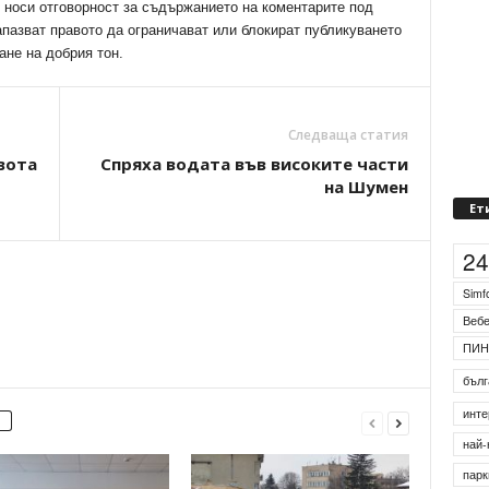
е носи отговорност за съдържанието на коментарите под
апазват правото да ограничават или блокират публикуването
ане на добрия тон.
Следваща статия
вота
Спряха водата във високите части
на Шумен
Ет
2
Simf
Веб
ПИН
бълг
инте
най-
парк