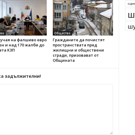
сцен
ш
шу
во
Общество
лучая на фалшиво евро
Гражданите да почистят
н и над 170 жалби до
пространствата пред
ата КЗП
жилищни и обществени
сгради, призовават от
Общината
са задължителни!