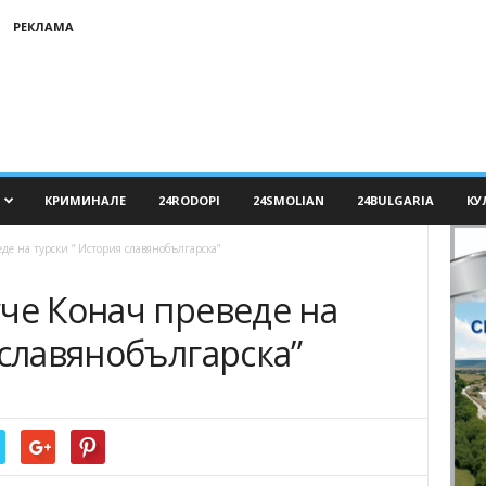
РЕКЛАМА
КРИМИНАЛЕ
24RODOPI
24SMOLIAN
24BULGARIA
КУ
е на турски ” История славянобългарска”
че Конач преведе на
 славянобългарска”