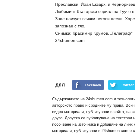
Преславски, Йоан Екзарх, и Черноризец
Любимият български сериал на Тууче е 
Знае наизуст всички негови песни. Хар
запознае с тях.
Снимка: Красимир Крумов, „Телеграф“
24shumen.com
ДЯЛ
Facebook
Twitter
Съдържанието на 24shumen.com и технологиит
авторското право и сродните му права. Всич
видео материали, публикувани в сайта, са с
друго. Допуска се публикуване на текстови
посочване на източника и добавяне на линк
материали, публикувани в 24shumen.com е с