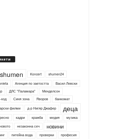
икети
4shumen
Koncert
shumen24
onieta
Агенция по заетостта
Васил Левски
ер
ДЛС "Паламара"
Менделсон
-код
Синя зона
Яворов
банкомат
деца
арски филми
д-р Нигяр Джафер
ресно
кадри
кражба
медия
музика
новини
новото
незаконна сеч
инг
питейна вода
проверки
професия