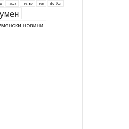
а
такса
театър
топ
футбол
умен
менски новини