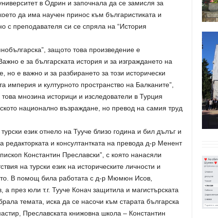
университет в Одрин и започнала да се замисля за
което да има научен принос към българистиката и
но с преподавателя си се спряла на “История
янобългарска”, защото това произведение е
 Важно е за българската история и за изграждането на
, но е важно и за разбирането за този исторически
ата империя и културното пространство на Балканите”,
 това мнозина историци и изследователи в Турция
рското национално възраждане, но превод на самия труд
турски език отнело на Тууче близо година и бил дълъг и
а редакторката и консултантката на превода д-р Менент
пископ Константин Преславски”, с която нанасяли
ствия на турски език на историческите личности и
то. В помощ била работата с д-р Мюмюн Исов,
, а през юли т.г. Тууче Конач защитила и магистърската
збрала темата, иска да се насочи към старата българска
настир, Преславската книжовна школа – Константин