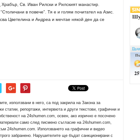
 Храбър, Св. Иван Рилски и Рилският манастир.
“Столичани в повече”. Тя е и голям почитател на Азис.
есва Цветелина и Андреа и мечтае някой ден да се
е, използвани в него, са под закрила на Закона за
ки статии, репортажи, интервюта и други текстови, графични и
обственост на 24shumen.com, освен, ако изрично е посочено
 материали само след писмено съгласие на 24shumen.com,
 към 24shumen.com. Използването на графични и видео
трого забранено. Нарушителите ще бъдат санкционирани с