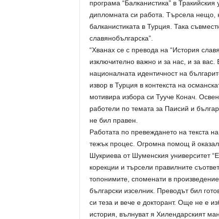
програма “Балканистика” в Тракийския 
дипломната си работа. Търсела нещо, 
балканистиката в Турция. Така съвмест
славянобългарска”.
“Хванах се с превода на “История слав
изключително важно и за нас, и за вас.
националната идентичност на българите
извор в Турция в контекста на османск
мотивира избора си Тууче Конач. Освен
работели по темата за Паисий и бълга
не бил правен.
Работата по превеждането на текста на 
тежък процес. Огромна помощ й оказал
Шукриева от Шуменския университет “Е
корекции и търсели правилните съответ
топонимите, споменати в произведение
български изселник. Преводът бил готов
си теза и вече е докторант. Още не е и
история, вълнуват я Хилендарският ма