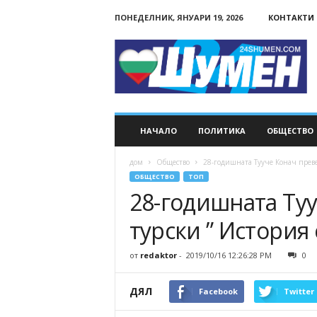
ПОНЕДЕЛНИК, ЯНУАРИ 19, 2026
КОНТАКТИ
24Shumen.COM
НАЧАЛО
ПОЛИТИКА
ОБЩЕСТВО
дом
Общество
28-годишната Тууче Конач превед
ОБЩЕСТВО
ТОП
28-годишната Туу
турски ” История
от
redaktor
-
2019/10/16 12:26:28 PM
0
ДЯЛ
Facebook
Twitter