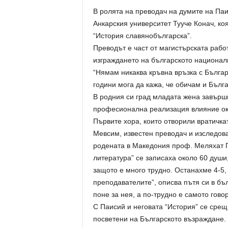
В ролята на преводач на думите на Па
Анкарския университет Тууче Конач, коя
“История славянобългарска”.
Преводът е част от магистърската рабо
изграждането на българското национал
“Нямам никаква кръвна връзка с Българ
години мога да кажа, че обичам и Бълга
В родния си град младата жена завърши
професионална реализация влияние ок
Първите хора, които отворили вратичк
Мевсим, известен преводач и изследоват
родената в Македония проф. Меляхат Па
литература” се записаха около 60 души
защото е много трудно. Останахме 4-5,
преподавателите”, описва пътя си в бъл
поне за нея, а по-трудно е самото гово
С Паисий и неговата “История” се срещ
посветени на Българското възраждане.