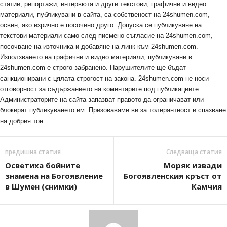
статии, репортажи, интервюта и други текстови, графични и видео
материали, публикувани в сайта, са собственост на 24shumen.com,
освен, ако изрично е посочено друго. Допуска се публикуване на
текстови материали само след писмено съгласие на 24shumen.com,
посочване на източника и добавяне на линк към 24shumen.com.
Използването на графични и видео материали, публикувани в
24shumen.com е строго забранено. Нарушителите ще бъдат
санкционирани с цялата строгост на закона. 24shumen.com не носи
отговорност за съдържанието на коментарите под публикациите.
Администраторите на сайта запазват правото да ограничават или
блокират публикуването им. Призоваваме ви за толерантност и спазване
на добрия тон.
предишна статия
Следваща статия
Осветиха бойните
Моряк извади
знамена на Богоявление
Богоявленския кръст от
в Шумен (снимки)
Камчия