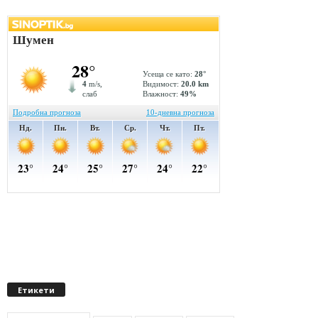
Етикети