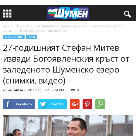
дом
Общество
27-годишният Стефан Митев извади Богоявленския кръст от
заледеното Шуменско езеро (снимки, видео)
ОБЩЕСТВО
ТОП
27-годишният Стефан Митев
извади Богоявленския кръст от
заледеното Шуменско езеро
(снимки, видео)
от
redaktor
-
2019/01/06 12:35:24 PM
0
Facebook
Twitter