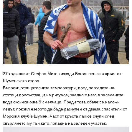
27-годишният Стефан Митев извади Богоявленския кръст от
Шуменското езеро.
Въпреки отрицателните температури, пред погледите на
стотици присъстващи на ритуала, заедно с него в заледените
води скочиха още 9 смелчаци. Преди това обаче се наложи
ледът, покрил езерото да бъде разчупен от двама спасители от
Морския клуб в Шумен. Част от кръста пък се счупи след
хвърлянето му тъй като попадна на заледен участък.