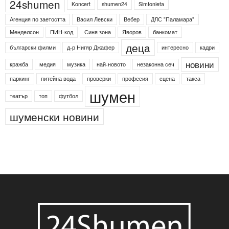
24shumen
Koncert
shumen24
Simfonieta
Агенция по заетостта
Васил Левски
Вебер
ДЛС "Паламара"
Менделсон
ПИН-код
Синя зона
Яворов
банкомат
деца
български филми
д-р Нигяр Джафер
интересно
кадри
новини
кражба
медия
музика
най-новото
незаконна сеч
паркинг
питейна вода
проверки
професия
сцена
такса
шумен
театър
топ
футбол
шуменски новини