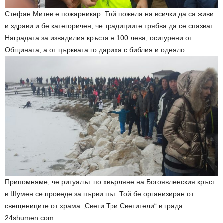
Стефан Митев е пожарникар. Той пожела на всички да са живи
и здрави и бе категоричен, че традициите трябва да се спазват.
Наградата за извадилия кръста е 100 лева, осигурени от
Общината, а от църквата го дариха с библия и одеяло.
Припомняме, че ритуалът по хвърляне на Богоявленския кръст
в Шумен се проведе за първи път. Той бе организиран от
свещениците от храма „Свети Три Светители“ в града.
24shumen.com