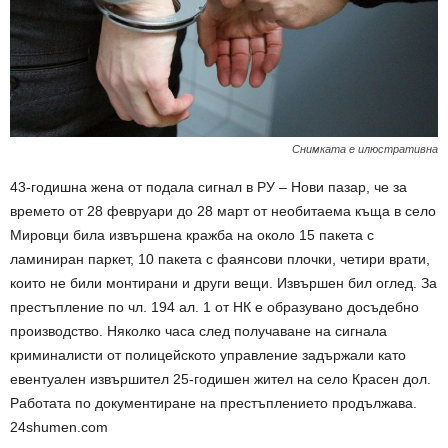
Снимката е илюстративна
43-годишна жена от подала сигнал в РУ – Нови пазар, че за
времето от 28 февруари до 28 март от необитаема къща в село
Мировци била извършена кражба на около 15 пакета с
ламиниран паркет, 10 пакета с фаянсови плочки, четири врати,
които не били монтирани и други вещи. Извършен бил оглед. За
престъпление по чл. 194 ал. 1 от НК е образувано досъдебно
производство. Няколко часа след получаване на сигнала
криминалисти от полицейското управление задържали като
евентуален извършител 25-годишен жител на село Красен дол.
Работата по документиране на престъплението продължава.
24shumen.com