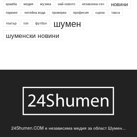
Агенция по заетостта
Васил Левски
Вебер
ДЛС "Паламара"
Менделсон
ПИН-код
Синя зона
Яворов
банкомат
деца
български филми
д-р Нигяр Джафер
интересно
кадри
новини
кражба
медия
музика
най-новото
незаконна сеч
паркинг
питейна вода
проверки
професия
сцена
такса
шумен
театър
топ
футбол
шуменски новини