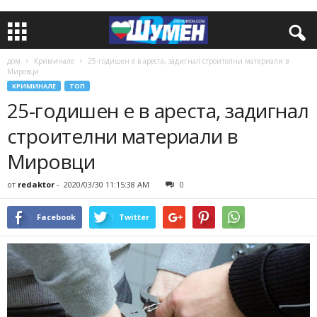
дом
Криминале
25-годишен е в ареста, задигнал строителни материали в
Мировци
КРИМИНАЛЕ
ТОП
25-годишен е в ареста, задигнал
строителни материали в
Мировци
от
redaktor
-
2020/03/30 11:15:38 AM
0
Facebook
Twitter