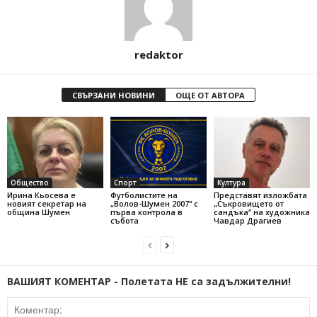
redaktor
СВЪРЗАНИ НОВИНИ
ОЩЕ ОТ АВТОРА
Общество
Спорт
Култура
Ирина Кьосева е
Футболистите на
Представят изложбата
новият секретар на
„Волов-Шумен 2007“ с
„Съкровището от
община Шумен
първа контрола в
сандъка“ на художника
събота
Чавдар Драгиев
ВАШИЯТ КОМЕНТАР - Полетата НЕ са задължителни!