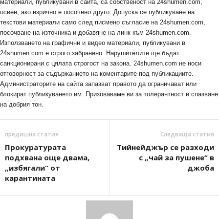
материали, публикувани в сайта, са собственост на 24shumen.com,
освен, ако изрично е посочено друго. Допуска се публикуване на
текстови материали само след писмено съгласие на 24shumen.com,
посочване на източника и добавяне на линк към 24shumen.com.
Използването на графични и видео материали, публикувани в
24shumen.com е строго забранено. Нарушителите ще бъдат
санкционирани с цялата строгост на закона. 24shumen.com не носи
отговорност за съдържанието на коментарите под публикациите.
Администраторите на сайта запазват правото да ограничават или
блокират публикуването им. Призоваваме ви за толерантност и спазване
на добрия тон.
предишна статия
Следваща статия
Прокуратурата
Тийнейджър се разходи
подхвана още двама,
с „чай за пушене“ в
„избягали“ от
джоба
карантината