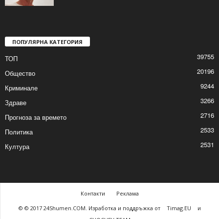
Представят изложбата „Съкровището от
сандъка“ на художника Чавдар Драгиев
2026/01/22 8:09:25 AM
ПОПУЛЯРНА КАТЕГОРИЯ
39755
ТОП
20196
Общество
9244
Криминале
3266
Здраве
2716
Прогноза за времето
2533
Политика
2531
Култура