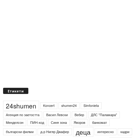
Етикети
24shumen
Koncert
shumen24
Simfonieta