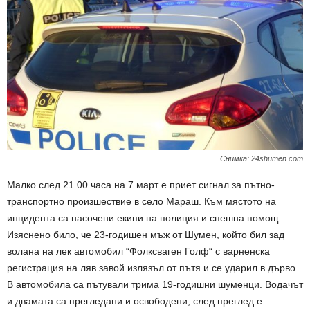
Снимка: 24shumen.com
Малко след 21.00 часа на 7 март е приет сигнал за пътно-
транспортно произшествие в село Мараш. Към мястото на
инцидента са насочени екипи на полиция и спешна помощ.
Изяснено било, че 23-годишен мъж от Шумен, който бил зад
волана на лек автомобил “Фолксваген Голф“ с варненска
регистрация на ляв завой излязъл от пътя и се ударил в дърво.
В автомобила са пътували трима 19-годишни шуменци. Водачът
и двамата са прегледани и освободени, след преглед е