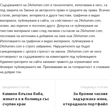
Съдържанието на 24shumen.com и технологиите, използвани в него, са
под закрила на Закона за авторското право и сродните му права. Всички
статии, репортажи, интервюта и други текстови, графични и видео
материали, публикувани в сайта, са собственост на 24shumen.com,
освен, ако изрично е посочено друго. Допуска се публикуване на
текстови материали само след писмено съгласие на 24shumen.com,
посочване на източника и добавяне на линк към 24shumen.com.
Използването на графични и видео материали, публикувани в
24shumen.com е строго забранено. Нарушителите ще бъдат
санкционирани с цялата строгост на закона. 24shumen.com не носи
отговорност за съдържанието на коментарите под публикациите.
Администраторите на сайта запазват правото да ограничават или
блокират публикуването им. Призоваваме ви за толерантност и спазване
на добрия тон.
предишна статия
Следваща статия
Камион блъсна баба,
За броени часове
жената е в болница със
задържаха жена,
счупен крак
откраднала портфейл