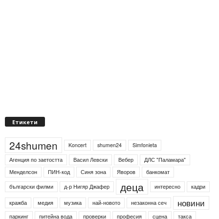
Етикети
24shumen
Koncert
shumen24
Simfonieta
Агенция по заетостта
Васил Левски
Вебер
ДЛС "Паламара"
Менделсон
ПИН-код
Синя зона
Яворов
банкомат
деца
български филми
д-р Нигяр Джафер
интересно
кадри
новини
кражба
медия
музика
най-новото
незаконна сеч
паркинг
питейна вода
проверки
професия
сцена
такса