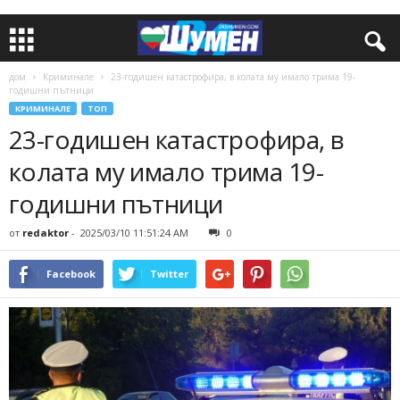
дом
Криминале
23-годишен катастрофира, в колата му имало трима 19-
годишни пътници
КРИМИНАЛЕ
ТОП
23-годишен катастрофира, в
колата му имало трима 19-
годишни пътници
от
redaktor
-
2025/03/10 11:51:24 AM
0
Facebook
Twitter