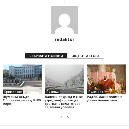
redaktor
СВЪРЗАНИ НОВИНИ
ОЩЕ ОТ АВТОРА
Криминале
Пътища
Политика
Шуменка осъди
Валежи от дъжд и сняг
Радев, ласкателите и
Общината за над 9 000
утре, шофьорите да
Дамоклевият меч…
евро
тръгват с коли готови
за зимни условия