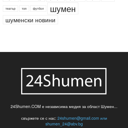
шумен
театър
топ
футбол
шуменски новини
24Shumen.COM е независима медия за област Шумен...
свържете се с нас:
24shumen@gmail.com или
shumen_24@abv.bg