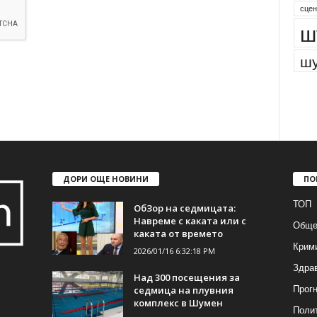
сцен
ш
шу
ДОРИ ОЩЕ НОВИНИ
ПО
ТОП
ОбЗор на седмицата:
Навреме с каката или с
Обще
каката от времето
Крим
2026/01/16 6:32:18 PM
Здра
Над 300 посещения за
Прогн
седмица на плувния
комплекс в Шумен
Поли