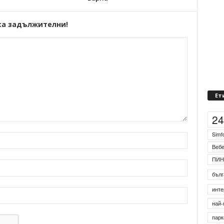
са задължителни!
Ет
2
Simf
Веб
ПИН
бълг
инте
най-
парк