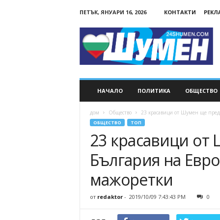
ПЕТЪК, ЯНУАРИ 16, 2026
КОНТАКТИ
РЕКЛ
24Shumen.COM
НАЧАЛО
ПОЛИТИКА
ОБЩЕСТВО
дом
Общество
23 красавици от Шумен ще предс
ОБЩЕСТВО
ТОП
23 красавици от
България на Евро
мажоретки
от
redaktor
-
2019/10/09 7:43:43 PM
0