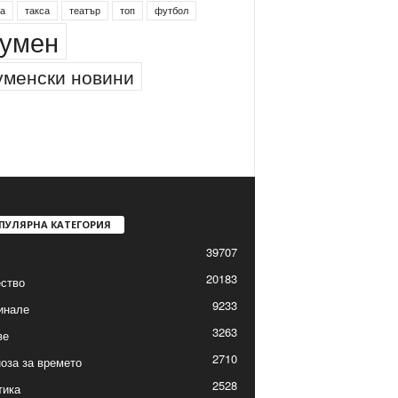
а
такса
театър
топ
футбол
умен
менски новини
ПУЛЯРНА КАТЕГОРИЯ
39707
20183
ство
9233
инале
3263
ве
2710
оза за времето
2528
тика