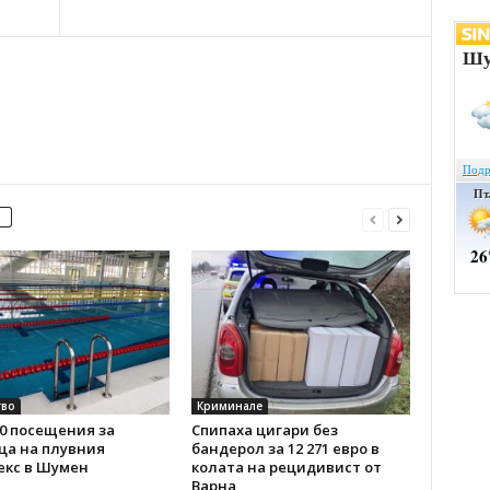
во
Криминале
0 посещения за
Спипаха цигари без
ца на плувния
бандерол за 12 271 евро в
екс в Шумен
колата на рецидивист от
Варна