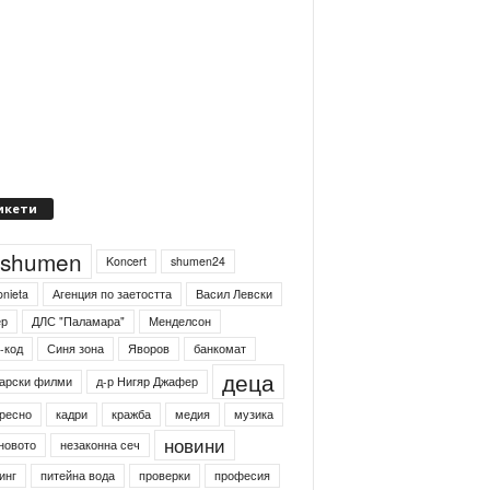
икети
4shumen
Koncert
shumen24
onieta
Агенция по заетостта
Васил Левски
ер
ДЛС "Паламара"
Менделсон
-код
Синя зона
Яворов
банкомат
деца
арски филми
д-р Нигяр Джафер
ресно
кадри
кражба
медия
музика
новини
новото
незаконна сеч
инг
питейна вода
проверки
професия