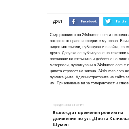
ДЯЛ
Facebook
Twitter
Съдържанието на 24shumen.com и технологиит
авторското право и сродните му права. Всич
видео материали, публикувани в сайта, са с
друго. Допуска се публикуване на текстови
посочване на източника и добавяне на линк
материали, публикувани в 24shumen.com е с
цялата строгост на закона. 24shumen.com н
публикациите. Администраторите на сайта з
им. Призоваваме ви за толерантност и спазв
предишна статия
Въвеждат временен режим на
движение по ул. „Цвята Кънчева
Шумен