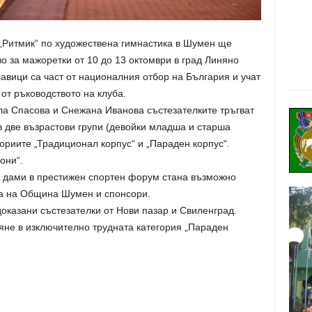
 „Ритмик“ по художествена гимнастика в Шумен ще
во за мажоретки от 10 до 13 октомври в град Линяно
авици са част от националния отбор на България и учат
от ръководството на клуба.
ла Спасова и Снежана Иванова състезателките тръгват
 в две възрастови групи (девойки младша и старша
гориите „Традиционал корпус“ и „Параден корпус“.
они“.
 дами в престижен спортен форум стана възможно
а на Община Шумен и спонсори.
оказани състезателки от Нови пазар и Свиленград.
яне в изключително трудната категория „Параден