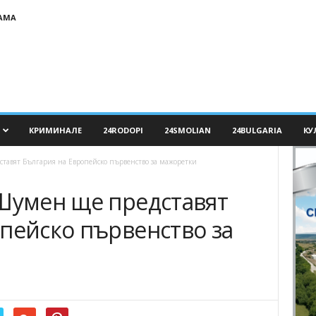
АМА
КРИМИНАЛЕ
24RODOPI
24SMOLIAN
24BULGARIA
КУ
тавят България на Европейско първенство за мажоретки
 Шумен ще представят
пейско първенство за