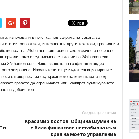
е, използвани в него, са под закрила на Закона за
ки статии, репортажи, интервюта и други текстови, графични и
обственост на 24shumen.com, освен, ако изрично е посочено
 материали само след писмено съгласие на 24shumen.com,
 към 24shumen.com. Използването на графични и видео
трого забранено. Нарушителите ще бъдат санкционирани с
е носи отговорност за съдържанието на коментарите под
апазват правото да ограничават или блокират публикуването
ане на добрия тон.
Следваща статия
Красимир Костов: Община Шумен не
“ в
е била финансово нестабилна към
края на моето управление