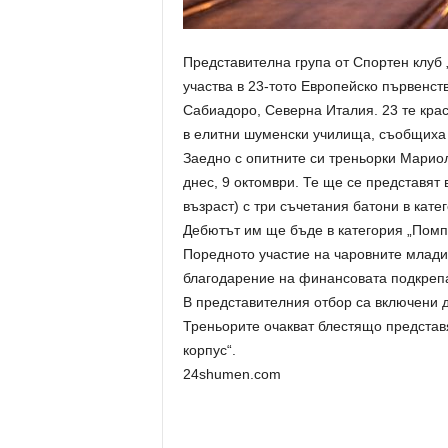
Представителна група от Спортен клуб
участва в 23-тото Европейско първенст
Сабиадоро, Северна Италия. 23 те крас
в елитни шуменски училища, съобщиха 
Заедно с опитните си треньорки Марио
днес, 9 октомври. Те ще се представят
възраст) с три съчетания батони в кате
Дебютът им ще бъде в категория „Помп
Поредното участие на чаровните млади
благодарение на финансовата подкреп
В представителния отбор са включени д
Треньорите очакват блестящо представ
корпус“.
24shumen.com