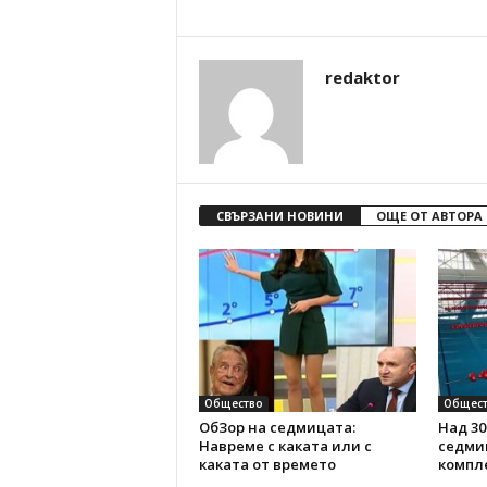
redaktor
СВЪРЗАНИ НОВИНИ
ОЩЕ ОТ АВТОРА
Общество
Общест
ОбЗор на седмицата:
Над 30
Навреме с каката или с
седми
каката от времето
компл