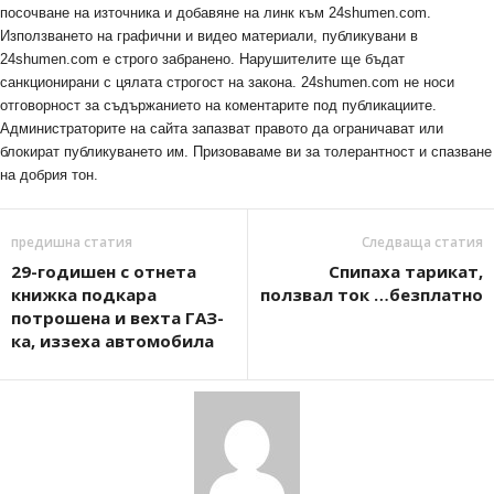
посочване на източника и добавяне на линк към 24shumen.com.
Използването на графични и видео материали, публикувани в
24shumen.com е строго забранено. Нарушителите ще бъдат
санкционирани с цялата строгост на закона. 24shumen.com не носи
отговорност за съдържанието на коментарите под публикациите.
Администраторите на сайта запазват правото да ограничават или
блокират публикуването им. Призоваваме ви за толерантност и спазване
на добрия тон.
предишна статия
Следваща статия
29-годишен с отнета
Спипаха тарикат,
книжка подкара
ползвал ток …безплатно
потрошена и вехта ГАЗ-
ка, иззеха автомобила