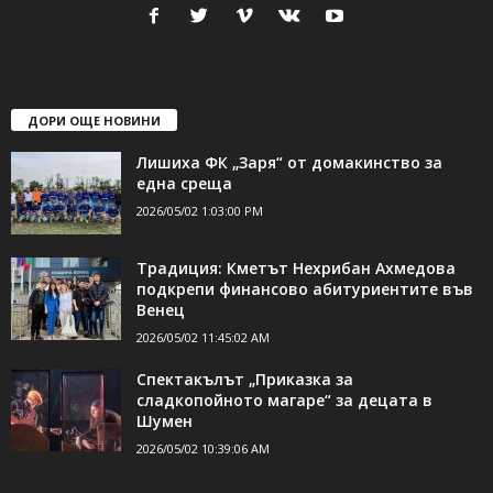
24Shumen.COM е независима медия за област Шумен...
свържете се с нас:
24shumen@gmail.com или
shumen_24@abv.bg
ДОРИ ОЩЕ НОВИНИ
Лишиха ФК „Заря“ от домакинство за
една среща
2026/05/02 1:03:00 PM
Традиция: Кметът Нехрибан Ахмедова
подкрепи финансово абитуриентите във
Венец
2026/05/02 11:45:02 AM
Спектакълът „Приказка за