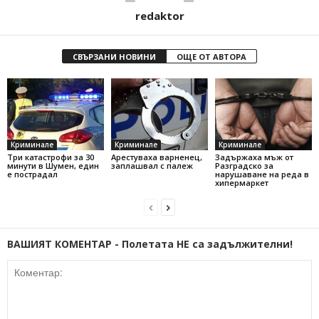
redaktor
СВЪРЗАНИ НОВИНИ
ОЩЕ ОТ АВТОРА
Криминале
Криминале
Криминале
Три катастрофи за 30
Арестуваха варненец,
Задържаха мъж от
минути в Шумен, един
заплашвал с палеж
Разградско за
е пострадал
нарушаване на реда в
хипермаркет
ВАШИЯТ КОМЕНТАР - Полетата НЕ са задължителни!