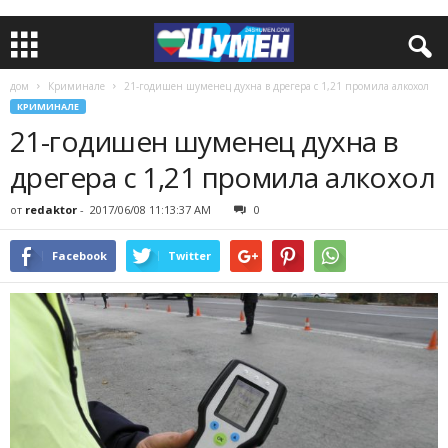
дом
Криминале
21-годишен шуменец духна в дрегера с 1,21 промила алкохол
КРИМИНАЛЕ
21-годишен шуменец духна в
дрегера с 1,21 промила алкохол
от
redaktor
-
2017/06/08 11:13:37 AM
0
Facebook
Twitter