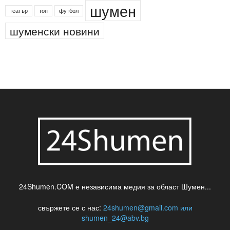
деца
български филми
д-р Нигяр Джафер
интересно
кадри
новини
кражба
медия
музика
най-новото
незаконна сеч
паркинг
питейна вода
проверки
професия
сцена
такса
шумен
театър
топ
футбол
шуменски новини