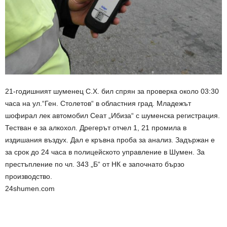
21-годишният шуменец С.Х. бил спрян за проверка около 03:30
часа на ул.“Ген. Столетов“ в областния град. Младежът
шофирал лек автомобил Сеат „Ибиза“ с шуменска регистрация.
Тестван е за алкохол. Дрегерът отчел 1, 21 промила в
издишания въздух. Дал е кръвна проба за анализ. Задържан е
за срок до 24 часа в полицейското управление в Шумен. За
престъпление по чл. 343 „Б“ от НК е започнато бързо
производство.
24shumen.com