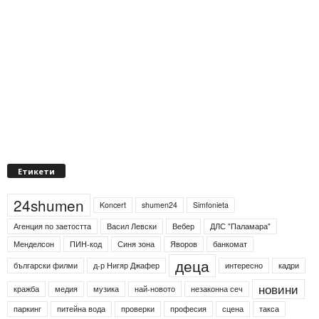
Етикети
24shumen
Koncert
shumen24
Simfonieta
Агенция по заетостта
Васил Левски
Вебер
ДЛС "Паламара"
Менделсон
ПИН-код
Синя зона
Яворов
банкомат