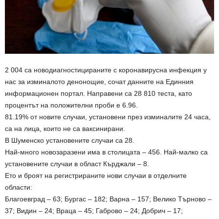
2 004 са новодиагностицираните с коронавирусна инфекция у
нас за изминалото денонощие, сочат данните на Единния
информационен портал. Направени са 28 810 теста, като
процентът на положителни проби е 6.96.
81.19% от новите случаи, установени през изминалите 24 часа,
са на лица, които не са ваксинирани.
В Шуменско установените случаи са 28.
Най-много новозаразени има в столицата – 456. Най-малко са
установените случаи в област Кърджали – 8.
Ето и броят на регистрираните нови случаи в отделните
области:
Благоевград – 63; Бургас – 182; Варна – 157; Велико Търново –
37; Видин – 24; Враца – 45; Габрово – 24; Добрич – 17;