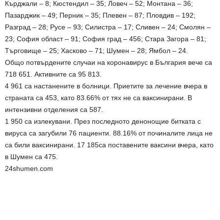
Кърджали – 8; Кюстендил – 35; Ловеч – 52; Монтана – 36;
Пазарджик – 49; Перник – 35; Плевен – 87; Пловдив – 192;
Разград – 28; Русе – 93; Силистра – 17; Сливен – 24; Смолян –
23; София област – 91; София град – 456; Стара Загора – 81;
Търговище – 25; Хасково – 71; Шумен – 28; Ямбол – 24.
Общо потвърдените случаи на коронавирус в България вече са
718 651. Активните са 95 813.
4 961 са настанените в болници. Приетите за лечение вчера в
страната са 453, като 83.66% от тях не са ваксинирани. В
интензивни отделения са 587.
1 950 са излекувани. През последното денонощие битката с
вируса са загубили 76 пациенти. 88.16% от починалите лица не
са били ваксинирани. 17 185са поставените ваксини вчера, като
в Шумен са 475.
24shumen.com