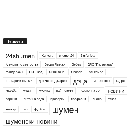
Етикети
24shumen
Koncert
shumen24
Simfonieta
Агенция по заетостта
Васил Левски
Вебер
ДЛС "Паламара"
Менделсон
ПИН-код
Синя зона
Яворов
банкомат
деца
български филми
д-р Нигяр Джафер
интересно
кадри
новини
кражба
медия
музика
най-новото
незаконна сеч
паркинг
питейна вода
проверки
професия
сцена
такса
шумен
театър
топ
футбол
шуменски новини