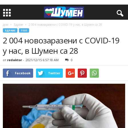
дом
Здраве
2 004 новозаразени с COVID-19 у нас, в Шумен са 28
ЗДРАВЕ
ТОП
2 004 новозаразени с COVID-19
у нас, в Шумен са 28
от
redaktor
-
2021/12/15 6:57:18 AM
0
Facebook
Twitter