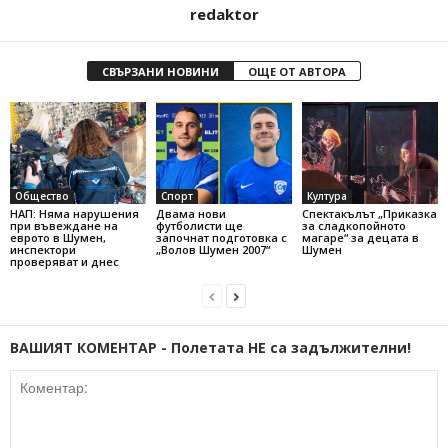
redaktor
СВЪРЗАНИ НОВИНИ
ОЩЕ ОТ АВТОРА
Общество
Спорт
Култура
НАП: Няма нарушения
Двама нови
Спектакълът „Приказка
при въвеждане на
футболисти ще
за сладкопойното
еврото в Шумен,
започнат подготовка с
магаре“ за децата в
инспектори
„Волов Шумен 2007“
Шумен
проверяват и днес
ВАШИЯТ КОМЕНТАР - Полетата НЕ са задължителни!