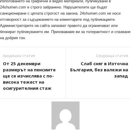
Използването на графични и видео материали, публикувани в
24shumen.com е строго забранено. Нарушителите ще бъдат
санкционирани с цялата строгост на закона. 24shumen.com не носи
отговорност за съдържанието на коментарите под публикациите.
Администраторите на сайта запазват правото да ограничават или
блокират публикуването им. Призоваваме ви за толерантност и спазване
на добрия тон.
предишна статия
Следваща статия
От 25 декември
Слаб сняг в Източна
размерът на пенсиите
България, без валежи на
ще се изчислява с по-
запад
висока тежест на
осигурителния стаж