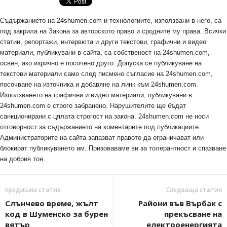
Съдържанието на 24shumen.com и технологиите, използвани в него, са
под закрила на Закона за авторското право и сродните му права. Всички
статии, репортажи, интервюта и други текстови, графични и видео
материали, публикувани в сайта, са собственост на 24shumen.com,
освен, ако изрично е посочено друго. Допуска се публикуване на
текстови материали само след писмено съгласие на 24shumen.com,
посочване на източника и добавяне на линк към 24shumen.com.
Използването на графични и видео материали, публикувани в
24shumen.com е строго забранено. Нарушителите ще бъдат
санкционирани с цялата строгост на закона. 24shumen.com не носи
отговорност за съдържанието на коментарите под публикациите.
Администраторите на сайта запазват правото да ограничават или
блокират публикуването им. Призоваваме ви за толерантност и спазване
на добрия тон.
предишна статия
Следваща статия
Слънчево време, жълт
Райони във Върбак с
код в Шуменско за бурен
прекъсване на
вятър
електроенергията