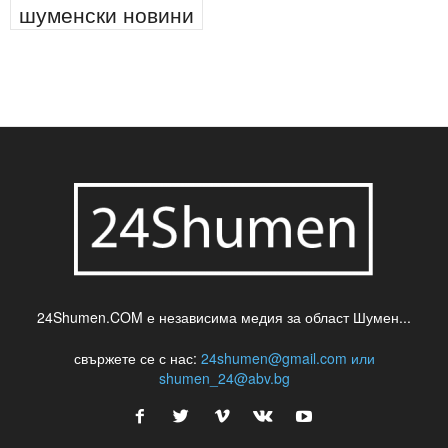
паркинг
питейна вода
проверки
професия
сцена
такса
шумен
театър
топ
футбол
шуменски новини
24Shumen.COM е независима медия за област Шумен...
свържете се с нас:
24shumen@gmail.com или