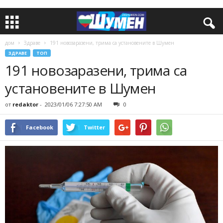
дом
Здраве
191 новозаразени, трима са установените в Шумен
ЗДРАВЕ
ТОП
191 новозаразени, трима са
установените в Шумен
от
redaktor
-
2023/01/06 7:27:50 AM
0
Facebook
Twitter