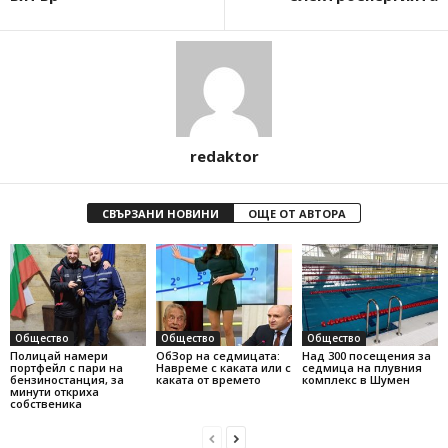
redaktor
СВЪРЗАНИ НОВИНИ
ОЩЕ ОТ АВТОРА
Общество
Общество
Общество
Полицай намери
ОбЗор на седмицата:
Над 300 посещения за
портфейл с пари на
Навреме с каката или с
седмица на плувния
бензиностанция, за
каката от времето
комплекс в Шумен
минути откриха
собственика