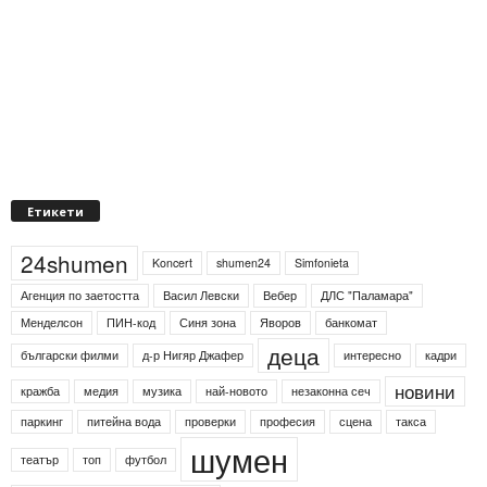
Етикети
24shumen
Koncert
shumen24
Simfonieta
Агенция по заетостта
Васил Левски
Вебер
ДЛС "Паламара"
Менделсон
ПИН-код
Синя зона
Яворов
банкомат
деца
български филми
д-р Нигяр Джафер
интересно
кадри
новини
кражба
медия
музика
най-новото
незаконна сеч