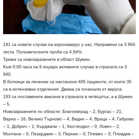
191 са новите случаи на коронавирус у нас. Направени са 3 866
теста. Положителните проби са 4,94%.
Трима са новозаразените в област Шумен.
Към 0:00 часа на 6 януари активните случаи в страната са 3
940.
В болници за лечение са настанени 405 пациенти, от които 35
са в интензивни отделения. Двама са починали от вируса.
193 са поставените ваксини в страната в четвъртък, а в Шумен
– 5.
Новозаразените по области: Благоевград – 2; Бургас – 21;
Варна – 16; Велико Търново – 4; Видин – 4; Враца – 4; Габрово
– 1; Добрич – 1; Кърджали – 1; Кюстендил – 0; Ловеч – 2;
Монтана – 0; Пазарджик – 3; Перник – 0; Плевен – 3; Пловдив –