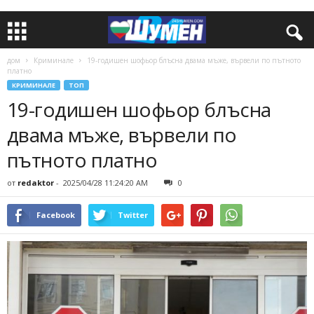
дом
Криминале
19-годишен шофьор блъсна двама мъже, вървели по пътното
платно
КРИМИНАЛЕ
ТОП
19-годишен шофьор блъсна
двама мъже, вървели по
пътното платно
от
redaktor
-
2025/04/28 11:24:20 AM
0
Facebook
Twitter