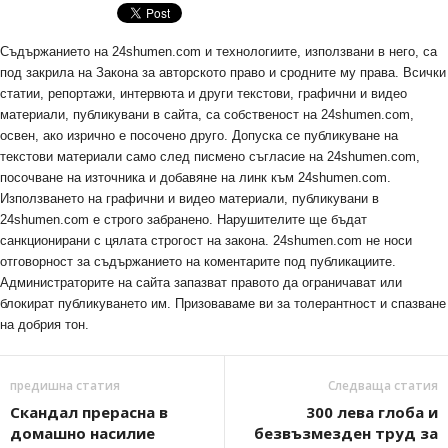
Съдържанието на 24shumen.com и технологиите, използвани в него, са
под закрила на Закона за авторското право и сродните му права. Всички
статии, репортажи, интервюта и други текстови, графични и видео
материали, публикувани в сайта, са собственост на 24shumen.com,
освен, ако изрично е посочено друго. Допуска се публикуване на
текстови материали само след писмено съгласие на 24shumen.com,
посочване на източника и добавяне на линк към 24shumen.com.
Използването на графични и видео материали, публикувани в
24shumen.com е строго забранено. Нарушителите ще бъдат
санкционирани с цялата строгост на закона. 24shumen.com не носи
отговорност за съдържанието на коментарите под публикациите.
Администраторите на сайта запазват правото да ограничават или
блокират публикуването им. Призоваваме ви за толерантност и спазване
на добрия тон.
предишна статия
Следваща статия
Скандал прерасна в
300 лева глоба и
домашно насилие
безвъзмезден труд за