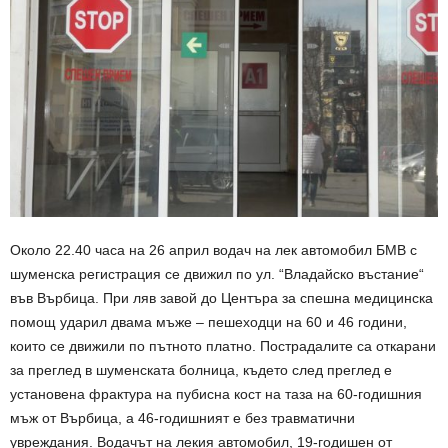
Около 22.40 часа на 26 април водач на лек автомобил БМВ с
шуменска регистрация се движил по ул. “Владайско въстание“
във Върбица. При ляв завой до Центъра за спешна медицинска
помощ ударил двама мъже – пешеходци на 60 и 46 години,
които се движили по пътното платно. Пострадалите са откарани
за преглед в шуменската болница, където след преглед е
установена фрактура на пубисна кост на таза на 60-годишния
мъж от Върбица, а 46-годишният е без травматични
увреждания. Водачът на лекия автомобил, 19-годишен от