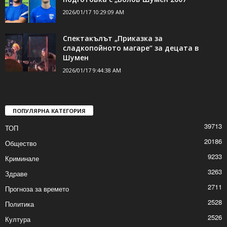
проверяват...
2026/01/17 1:22:35 PM
Двама нови футболисти ще започнат
подготовка с „Волов Шумен 2007“
2026/01/17 10:29:09 AM
Спектакълът „Приказка за
сладкопойното магаре“ за децата в
Шумен
2026/01/17 9:44:38 AM
ПОПУЛЯРНА КАТЕГОРИЯ
39713
ТОП
20186
Общество
9233
Криминале
3263
Здраве