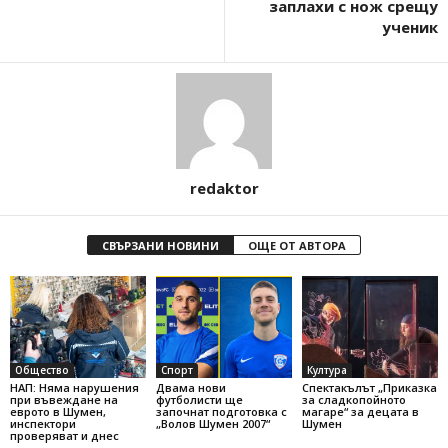
заплахи с нож срещу
ученик
redaktor
СВЪРЗАНИ НОВИНИ
ОЩЕ ОТ АВТОРА
Общество
Спорт
Култура
НАП: Няма нарушения
Двама нови
Спектакълът „Приказка
при въвеждане на
футболисти ще
за сладкопойното
еврото в Шумен,
започнат подготовка с
магаре“ за децата в
инспектори
„Волов Шумен 2007“
Шумен
проверяват и днес