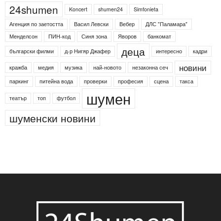
Етикети
24shumen
Koncert
shumen24
Simfonieta
Агенция по заетостта
Васил Левски
Вебер
ДЛС "Паламара"
Менделсон
ПИН-код
Синя зона
Яворов
банкомат
деца
български филми
д-р Нигяр Джафер
интересно
кадри
новини
кражба
медия
музика
най-новото
незаконна сеч
паркинг
питейна вода
проверки
професия
сцена
такса
шумен
театър
топ
футбол
шуменски новини