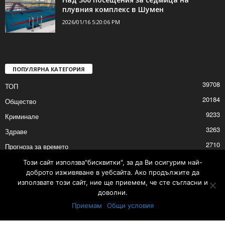
плувния комплекс в Шумен
2026/01/16 5:20:06 PM
ПОПУЛЯРНА КАТЕГОРИЯ
39708
ТОП
20184
Общество
9233
Криминале
3263
Здраве
2710
Прогноза за времето
2528
Политика
Този сайт използва"бисквитки", за да Ви осигурим най-
доброто изживяване в уебсайта. Ако продължите да
2525
Култура
използвате този сайт, ние ще приемем, че сте съгласни и
доволни.
Приемам
Общи условия
Контакти
Реклама