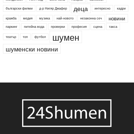
деца
български филми
д-р Нигяр Джафер
интересно
кадри
новини
кражба
медия
музика
най-новото
незаконна сеч
паркинг
питейна вода
проверки
професия
сцена
такса
шумен
театър
топ
футбол
шуменски новини