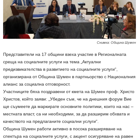
Снимка: Община Шумен
Представители на 17 общини взеха участие в Регионалната
среща на социалните услуги на тема „Актуални
предизвикателства в развитието на социалните услуги“,
организирана от Община Шумен в партньорство с Националния
алианс за социална отговорност.
Участниците бяха поздравени от кмета на Шумен проф. Христо
Христов, който заяви: „Убеден съм, че на днешния форум Вие
ще съумеете да маркирате основните политики, които на нас –
местната власт, са ни необходими, за да разширим обхвата и
качеството на предлаганите социални услуги“.
Община Шумен работи активно в посока разширяване на
спектъра на социалните услуги, с акцент осигуряване на равен