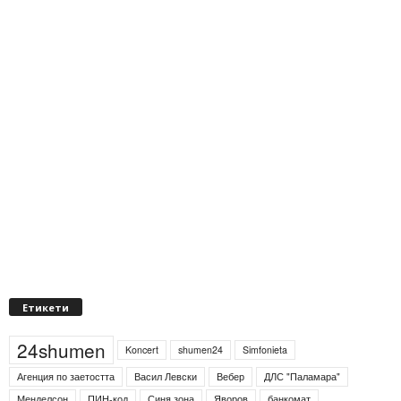
Етикети
24shumen
Koncert
shumen24
Simfonieta
Агенция по заетостта
Васил Левски
Вебер
ДЛС "Паламара"
Менделсон
ПИН-код
Синя зона
Яворов
банкомат