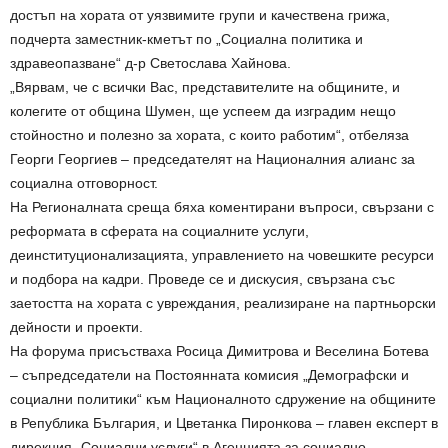
достъп на хората от уязвимите групи и качествена грижа,
подчерта заместник-кметът по „Социална политика и
здравеопазване“ д-р Светослава Хайнова.
„Вярвам, че с всички Вас, представителите на общините, и
колегите от община Шумен, ще успеем да изградим нещо
стойностно и полезно за хората, с които работим“, отбеляза
Георги Георгиев – председателят на Националния алианс за
социална отговорност.
На Регионалната среща бяха коментирани въпроси, свързани с
реформата в сферата на социалните услуги,
деинституционализацията, управлението на човешките ресурси
и подбора на кадри. Проведе се и дискусия, свързана със
заетостта на хората с увреждания, реализиране на партньорски
дейности и проекти.
На форума присъстваха Росица Димитрова и Веселина Ботева
– съпредседатели на Постоянната комисия „Демографски и
социални политики“ към Националното сдружение на общините
в Република България, и Цветанка Пиронкова – главен експерт в
дирекция „Социални услуги“ в Агенцията за социално