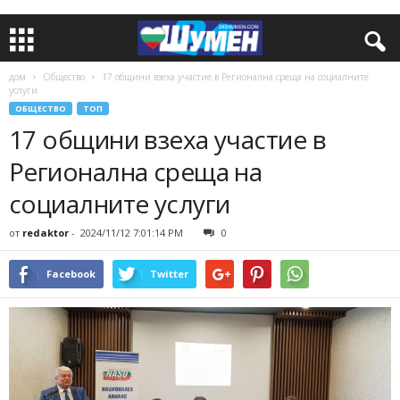
дом
Общество
17 общини взеха участие в Регионална среща на социалните
услуги
ОБЩЕСТВО
ТОП
17 общини взеха участие в
Регионална среща на
социалните услуги
от
redaktor
-
2024/11/12 7:01:14 PM
0
Facebook
Twitter