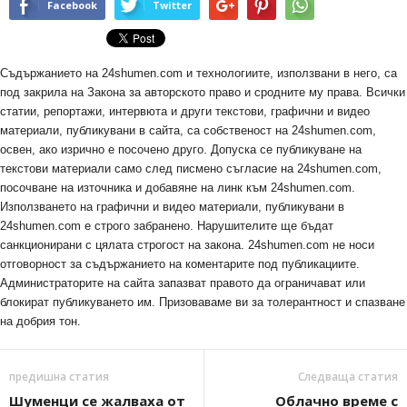
Facebook
Twitter
Съдържанието на 24shumen.com и технологиите, използвани в него, са
под закрила на Закона за авторското право и сродните му права. Всички
статии, репортажи, интервюта и други текстови, графични и видео
материали, публикувани в сайта, са собственост на 24shumen.com,
освен, ако изрично е посочено друго. Допуска се публикуване на
текстови материали само след писмено съгласие на 24shumen.com,
посочване на източника и добавяне на линк към 24shumen.com.
Използването на графични и видео материали, публикувани в
24shumen.com е строго забранено. Нарушителите ще бъдат
санкционирани с цялата строгост на закона. 24shumen.com не носи
отговорност за съдържанието на коментарите под публикациите.
Администраторите на сайта запазват правото да ограничават или
блокират публикуването им. Призоваваме ви за толерантност и спазване
на добрия тон.
предишна статия
Следваща статия
Шуменци се жалваха от
Облачно време с