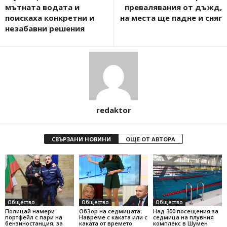
мътната водата и
превалявания от дъжд,
поискаха конкретни и
на места ще падне и сняг
незабавни решения
redaktor
СВЪРЗАНИ НОВИНИ
ОЩЕ ОТ АВТОРА
Общество
Общество
Общество
Полицай намери
ОбЗор на седмицата:
Над 300 посещения за
портфейл с пари на
Навреме с каката или с
седмица на плувния
бензиностанция, за
каката от времето
комплекс в Шумен