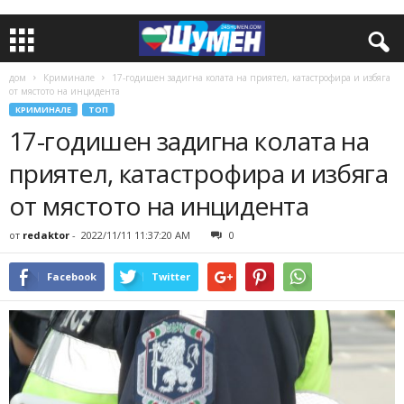
дом
Криминале
17-годишен задигна колата на приятел, катастрофира и избяга
от мястото на инцидента
КРИМИНАЛЕ
ТОП
17-годишен задигна колата на
приятел, катастрофира и избяга
от мястото на инцидента
от
redaktor
-
2022/11/11 11:37:20 AM
0
Facebook
Twitter