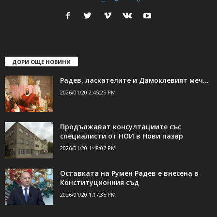
24Shumen.COM е независима медия за област Шумен...
свържете се с нас:
24shumen@gmail.com или
shumen_24@abv.bg
ДОРИ ОЩЕ НОВИНИ
Радев, ласкателите и Дамоклевият меч…
2026/01/20 2:45:25 PM
Продължават консултациите със
специалисти от НОИ в Нови пазар
2026/01/20 1:48:07 PM
Оставката на Румен Радев е внесена в