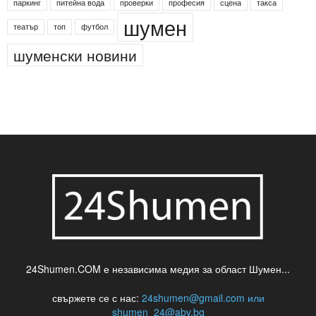
деца
български филми
д-р Нигяр Джафер
интересно
кадри
новини
кражба
медия
музика
най-новото
незаконна сеч
паркинг
питейна вода
проверки
професия
сцена
такса
шумен
театър
топ
футбол
шуменски новини