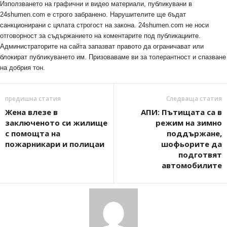
Използването на графични и видео материали, публикувани в
24shumen.com е строго забранено. Нарушителите ще бъдат
санкционирани с цялата строгост на закона. 24shumen.com не носи
отговорност за съдържанието на коментарите под публикациите.
Администраторите на сайта запазват правото да ограничават или
блокират публикуването им. Призоваваме ви за толерантност и спазване
на добрия тон.
предишна статия
Следваща статия
Жена влезе в
АПИ: Пътищата са в
заключеното си жилище
режим на зимно
с помощта на
поддържане,
пожарникари и полицаи
шофьорите да
подготвят
автомобилите