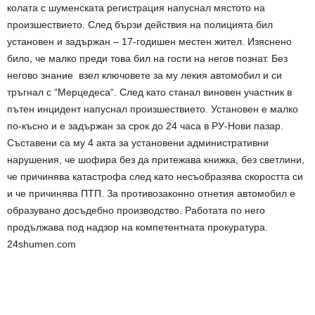
колата с шуменската регистрация напуснал мястото на
произшествието. След бързи действия на полицията бил
установен и задържан – 17-годишен местен жител. Изяснено
било, че малко преди това бил на гости на негов познат. Без
негово знание взел ключовете за му лекия автомобил и си
тръгнал с “Мерцедеса“. След като станал виновен участник в
пътен инцидент напуснал произшествието. Установен е малко
по-късно и е задържан за срок до 24 часа в РУ-Нови пазар.
Съставени са му 4 акта за установени административни
нарушения, че шофира без да притежава книжка, без светлини,
че причинява катастрофа след като несъобразява скоростта си
и че причинява ПТП. За противозаконно отнетия автомобил е
образувано досъдебно производство. Работата по него
продължава под надзор на компетентната прокуратура.
24shumen.com