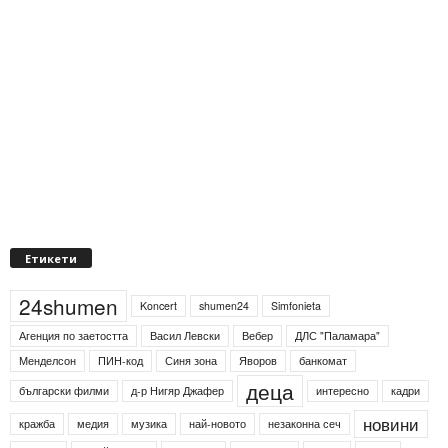
Етикети
24shumen
Koncert
shumen24
Simfonieta
Агенция по заетостта
Васил Левски
Вебер
ДЛС "Паламара"
Менделсон
ПИН-код
Синя зона
Яворов
банкомат