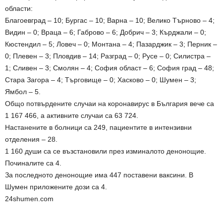
области:
Благоевград – 10; Бургас – 10; Варна – 10; Велико Търново – 4;
Видин – 0; Враца – 6; Габрово – 6; Добрич – 3; Кърджали – 0;
Кюстендил – 5; Ловеч – 0; Монтана – 4; Пазарджик – 3; Перник –
0; Плевен – 3; Пловдив – 14; Разград – 0; Русе – 0; Силистра –
1; Сливен – 3; Смолян – 4; София област – 6; София град – 48;
Стара Загора – 4; Търговище – 0; Хасково – 0; Шумен – 3;
Ямбол – 5.
Общо потвърдените случаи на коронавирус в България вече са
1 167 466, а активните случаи са 63 724.
Настанените в болници са 249, пациентите в интензивни
отделения – 28.
1 160 души са се възстановили през изминалото денонощие.
Починалите са 4.
За последното денонощие има 447 поставени ваксини. В
Шумен приложените дози са 4.
24shumen.com