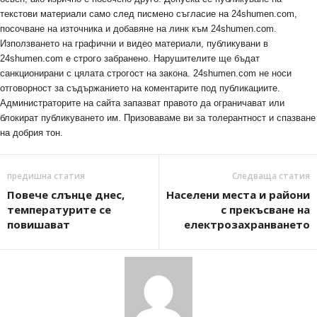
текстови материали само след писмено съгласие на 24shumen.com,
посочване на източника и добавяне на линк към 24shumen.com.
Използването на графични и видео материали, публикувани в
24shumen.com е строго забранено. Нарушителите ще бъдат
санкционирани с цялата строгост на закона. 24shumen.com не носи
отговорност за съдържанието на коментарите под публикациите.
Администраторите на сайта запазват правото да ограничават или
блокират публикуването им. Призоваваме ви за толерантност и спазване
на добрия тон.
предишна статия
Следваща статия
Повече слънце днес,
Населени места и райони
температурите се
с прекъсване на
повишават
електрозахранването