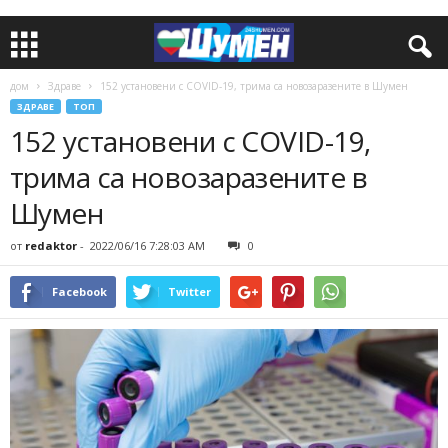
дом
Здраве
152 установени с COVID-19, трима са новозаразените в Шумен
ЗДРАВЕ
ТОП
152 установени с COVID-19,
трима са новозаразените в
Шумен
от
redaktor
-
2022/06/16 7:28:03 AM
0
Facebook
Twitter