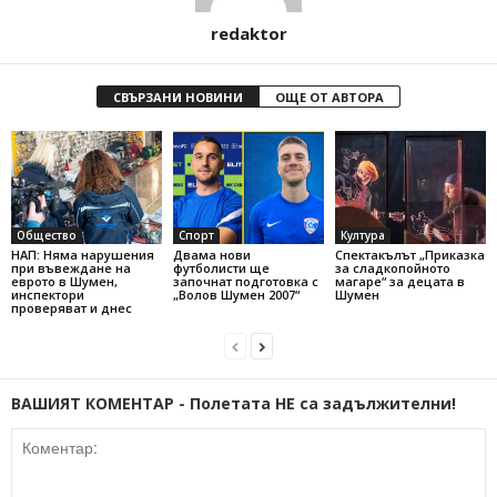
redaktor
СВЪРЗАНИ НОВИНИ
ОЩЕ ОТ АВТОРА
Общество
Спорт
Култура
НАП: Няма нарушения
Двама нови
Спектакълът „Приказка
при въвеждане на
футболисти ще
за сладкопойното
еврото в Шумен,
започнат подготовка с
магаре“ за децата в
инспектори
„Волов Шумен 2007“
Шумен
проверяват и днес
ВАШИЯТ КОМЕНТАР - Полетата НЕ са задължителни!