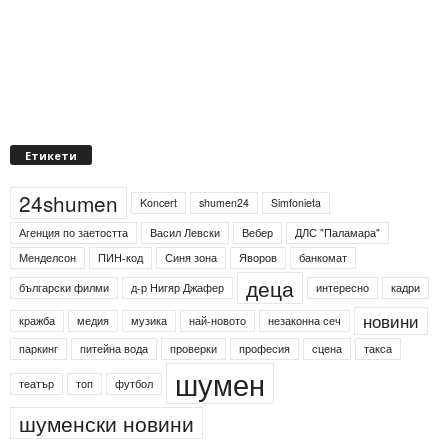
Етикети
24shumen
Koncert
shumen24
Simfonieta
Агенция по заетостта
Васил Левски
Вебер
ДЛС "Паламара"
Менделсон
ПИН-код
Синя зона
Яворов
банкомат
деца
български филми
д-р Нигяр Джафер
интересно
кадри
новини
кражба
медия
музика
най-новото
незаконна сеч
паркинг
питейна вода
проверки
професия
сцена
такса
шумен
театър
топ
футбол
шуменски новини