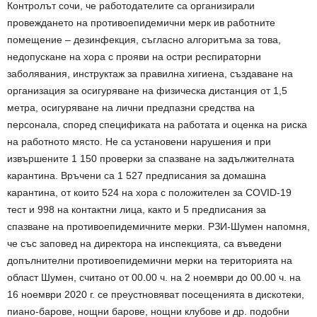
Контролът сочи, че работодателите са организирали
провеждането на противоепидемични мерк ив работните
помещение – дезинфекция, съгласно алгоритъма за това,
недопускане на хора с прояви на остри респираторни
заболявания, инструктаж за правилна хигиена, създаване на
организация за осигуряване на физическа дистанция от 1,5
метра, осигуряване на лични предпазни средства на
персонала, според спецификата на работата и оценка на риска
на работното място. Не са установени нарушения и при
извършените 1 150 проверки за спазване на задължителната
карантина. Връчени са 1 527 предписания за домашна
карантина, от които 524 на хора с положителен за COVID-19
тест и 998 на контактни лица, както и 5 предписания за
спазване на противоепидемичните мерки. РЗИ-Шумен напомня,
че със заповед на директора на инспекцията, са въведени
допълнителни противоепидемични мерки на територията на
област Шумен, считано от 00.00 ч. на 2 ноември до 00.00 ч. на
16 ноември 2020 г. се преустновяват посещенията в дискотеки,
пиано-барове, нощни барове, нощни клубове и др. подобни