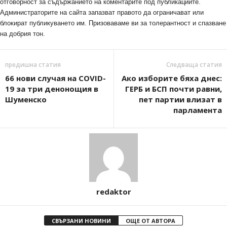
отговорност за съдържанието на коментарите под публикациите.
Администраторите на сайта запазват правото да ограничават или
блокират публикуването им. Призоваваме ви за толерантност и спазване
на добрия тон.
предишна статия
Следваща статия
66 нови случая на COVID-
Ако изборите бяха днес:
19 за три денонощия в
ГЕРБ и БСП почти равни,
Шуменско
пет партии влизат в
парламента
redaktor
СВЪРЗАНИ НОВИНИ
ОЩЕ ОТ АВТОРА