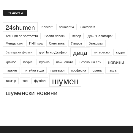
Етикети
24shumen
Koncert
shumen24
Simfonieta
Агенция по заетостта
Васил Левски
Вебер
ДЛС "Паламара"
Менделсон
ПИН-код
Синя зона
Яворов
банкомат
деца
български филми
д-р Нигяр Джафер
интересно
кадри
новини
кражба
медия
музика
най-новото
незаконна сеч
паркинг
питейна вода
проверки
професия
сцена
такса
шумен
театър
топ
футбол
шуменски новини