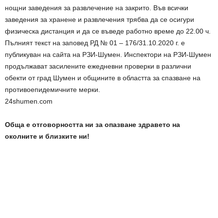
нощни заведения за развлечение на закрито. Във всички
заведения за хранене и развлечения трябва да се осигури
физическа дистанция и да се въведе работно време до 22.00 ч.
Пълният текст на заповед РД № 01 – 176/31.10.2020 г. е
публикуван на сайта на РЗИ-Шумен. Инспектори на РЗИ-Шумен
продължават засилените ежедневни проверки в различни
обекти от град Шумен и общините в областта за спазване на
противоепидемичните мерки.
24shumen.com
Обща е отговорността ни за опазване здравето на
околните и близките ни!