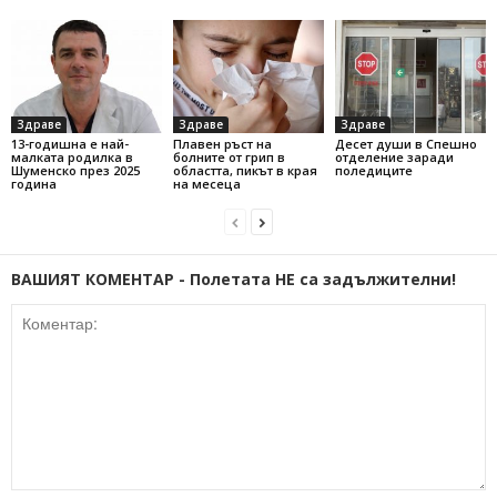
Здраве
Здраве
Здраве
13-годишна е най-
Плавен ръст на
Десет души в Спешно
малката родилка в
болните от грип в
отделение заради
Шуменско през 2025
областта, пикът в края
поледиците
година
на месеца
ВАШИЯТ КОМЕНТАР - Полетата НЕ са задължителни!