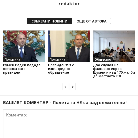
redaktor
СВЪРЗАНИ НОВИНИ
ОЩЕ ОТ АВТОРА
Политика
Политика
Общество
Румен Радев подаде
Президентът с
Два случая на
оставка като
извънредно
фалшиво евро в
президент
обръщение
Шумен и над 170 жалби
до местната КЗП
ВАШИЯТ КОМЕНТАР - Полетата НЕ са задължителни!