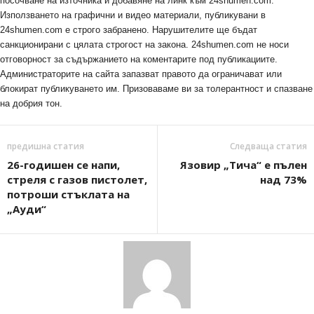
посочване на източника и добавяне на линк към 24shumen.com.
Използването на графични и видео материали, публикувани в
24shumen.com е строго забранено. Нарушителите ще бъдат
санкционирани с цялата строгост на закона. 24shumen.com не носи
отговорност за съдържанието на коментарите под публикациите.
Администраторите на сайта запазват правото да ограничават или
блокират публикуването им. Призоваваме ви за толерантност и спазване
на добрия тон.
предишна статия
Следваща статия
26-годишен се напи,
Язовир „Тича“ е пълен
стреля с газов пистолет,
над 73%
потроши стъклата на
„Ауди“