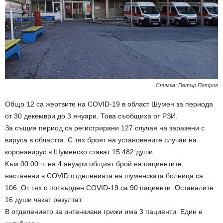
Снимка: Петър Петров
Общо 12 са жертвите на COVID-19 в област Шумен за периода
от 30 декември до 3 януари. Това съобщиха от РЗИ.
За същия период са регистрирани 127 случая на заразени с
вируса в областта. С тях броят на установените случаи на
коронавирус в Шуменско стават 15 482 души.
Към 00.00 ч. на 4 януари общият брой на пациентите,
настанени в COVID отделенията на шуменската болница са
106. От тях с потвърден COVID-19 са 90 пациенти. Останалите
16 души чакат резултат.
В отделението за интензивни грижи има 3 пациенти. Един е