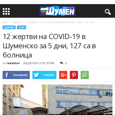
дом
Здраве
12 жертви на COVID-19 в Шуменско за 5 дни, 127 са в...
ЗДРАВЕ
ТОП
12 жертви на COVID-19 в
Шуменско за 5 дни, 127 са в
болница
от
redaktor
-
2022/01/04 12:30:55 PM
0
Facebook
Twitter