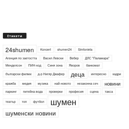
Етикети
24shumen
Koncert
shumen24
Simfonieta
Агенция по заетостта
Васил Левски
Вебер
ДЛС "Паламара"
Менделсон
ПИН-код
Синя зона
Яворов
банкомат
деца
български филми
д-р Нигяр Джафер
интересно
кадри
новини
кражба
медия
музика
най-новото
незаконна сеч
паркинг
питейна вода
проверки
професия
сцена
такса
шумен
театър
топ
футбол
шуменски новини