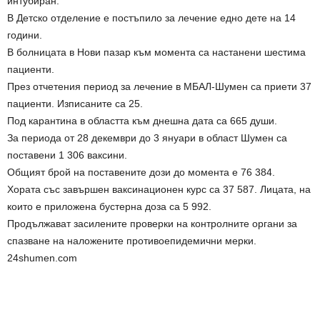
интубиран.
В Детско отделение е постъпило за лечение едно дете на 14
години.
В болницата в Нови пазар към момента са настанени шестима
пациенти.
През отчетения период за лечение в МБАЛ-Шумен са приети 37
пациенти. Изписаните са 25.
Под карантина в областта към днешна дата са 665 души.
За периода от 28 декември до 3 януари в област Шумен са
поставени 1 306 ваксини.
Общият брой на поставените дози до момента е 76 384.
Хората със завършен ваксинационен курс са 37 587. Лицата, на
които е приложена бустерна доза са 5 992.
Продължават засилените проверки на контролните органи за
спазване на наложените противоепидемични мерки.
24shumen.com