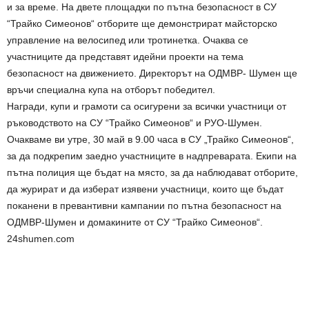
и за време. На двете площадки по пътна безопасност в СУ
“Трайко Симеонов“ отборите ще демонстрират майсторско
управление на велосипед или тротинетка. Очаква се
участниците да представят идейни проекти на тема
безопасност на движението. Директорът на ОДМВР- Шумен ще
връчи специална купа на отборът победител.
Награди, купи и грамоти са осигурени за всички участници от
ръководството на СУ “Трайко Симеонов“ и РУО-Шумен.
Очакваме ви утре, 30 май в 9.00 часа в СУ „Трайко Симеонов“,
за да подкрепим заедно участниците в надпреварата. Екипи на
пътна полиция ще бъдат на място, за да наблюдават отборите,
да журират и да изберат изявени участници, които ще бъдат
поканени в превантивни кампании по пътна безопасност на
ОДМВР-Шумен и домакините от СУ “Трайко Симеонов“.
24shumen.com