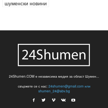
паркинг
питейна вода
проверки
професия
сцена
такса
шумен
театър
топ
футбол
шуменски новини
24Shumen.COM е независима медия за област Шумен...
свържете се с нас:
24shumen@gmail.com или