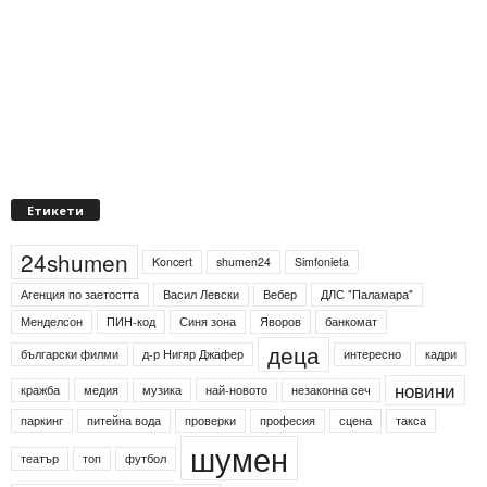
Етикети
24shumen
Koncert
shumen24
Simfonieta
Агенция по заетостта
Васил Левски
Вебер
ДЛС "Паламара"
Менделсон
ПИН-код
Синя зона
Яворов
банкомат
деца
български филми
д-р Нигяр Джафер
интересно
кадри
новини
кражба
медия
музика
най-новото
незаконна сеч