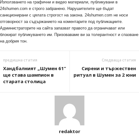
Използването на графични и видео материали, публикувани в
24shumen.com е строго забранено. Нарушителите ще бъдат
санкционирани с цялата строгост на закона. 24shumen.com не носи
отговорност за съдържанието на коментарите под публикациите.
Администраторите на сайта запазват правото да ограничават или
блокират публикуването им. Призоваваме ви за толерантност и спазване
на добрия тон.
предишна статия
Следваща статия
Хандбалният „Шумен 61”
Сирени и тържествен
ще става шампион в
ритуал в Шумен за 2 юни
старата столица
redaktor