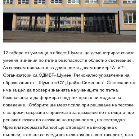
12 отбора от училища в област Шумен ще демонстрират своите
умения и знания по пътна безопасност в областно състезание „
Аз спазвам правилата за движение и давам пример! А ти?“.
Организатори са ОДМВР- Шумен, Регионално управление на
образованието – Шумен и СУ „Трайко Симеонов“. Състезанието
има за цел да провери знанията на учениците по пътна
безопасност и да формира сред тях правилни модели на
поведение. Отборите ще мерят сили при решаване на тестове
с въпроси, свързани с правилата за движение по пътищата, ще
решават казуси по оказване на първа помощ на пострадал.
Чрез платформата Kahoot ще отговарят на викторина с
въпроси, като ще се следи както за точност на отговорите, така