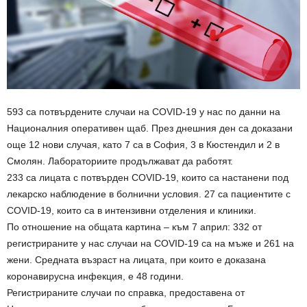
593 са потвърдените случаи на COVID-19 у нас по данни на
Националния оперативен щаб. През днешния ден са доказани
още 12 нови случая, като 7 са в София, 3 в Кюстендил и 2 в
Смолян. Лабораториите продължават да работят.
233 са лицата с потвърден COVID-19, които са настанени под
лекарско наблюдение в болнични условия. 27 са пациентите с
COVID-19, които са в интензивни отделения и клиники.
По отношение на общата картина – към 7 април: 332 от
регистрираните у нас случаи на COVID-19 са на мъже и 261 на
жени. Средната възраст на лицата, при които е доказана
коронавирусна инфекция, е 48 години.
Регистрираните случаи по справка, предоставена от