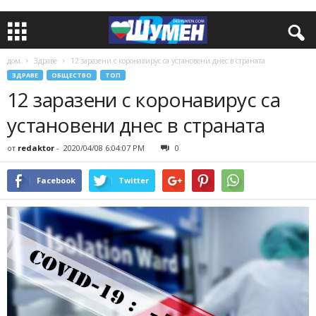
дом
Здраве
12 заразени с коронавирус са установени днес в страната
ЗДРАВЕ
ОБЩЕСТВО
ТОП
12 заразени с коронавирус са
установени днес в страната
от
redaktor
-
2020/04/08 6:04:07 PM
0
Facebook
Twitter