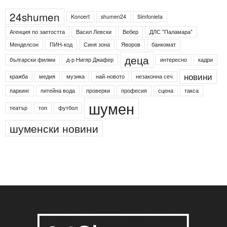
Етикети
24shumen
Koncert
shumen24
Simfonieta
Агенция по заетостта
Васил Левски
Вебер
ДЛС "Паламара"
Менделсон
ПИН-код
Синя зона
Яворов
банкомат
деца
български филми
д-р Нигяр Джафер
интересно
кадри
новини
кражба
медия
музика
най-новото
незаконна сеч
паркинг
питейна вода
проверки
професия
сцена
такса
шумен
театър
топ
футбол
шуменски новини