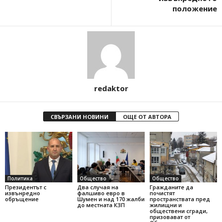
положение
redaktor
СВЪРЗАНИ НОВИНИ
ОЩЕ ОТ АВТОРА
Политика
Общество
Общество
Президентът с
Два случая на
Гражданите да
извънредно
фалшиво евро в
почистят
обръщение
Шумен и над 170 жалби
пространствата пред
до местната КЗП
жилищни и
обществени сгради,
призовават от