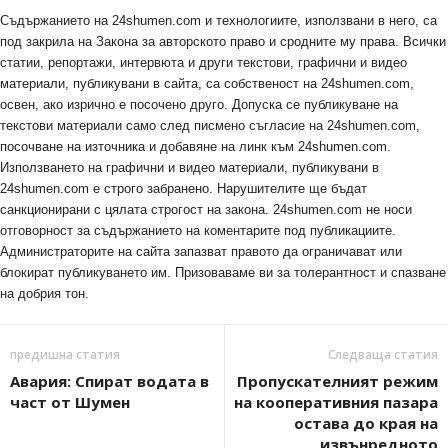
Съдържанието на 24shumen.com и технологиите, използвани в него, са
под закрила на Закона за авторското право и сродните му права. Всички
статии, репортажи, интервюта и други текстови, графични и видео
материали, публикувани в сайта, са собственост на 24shumen.com,
освен, ако изрично е посочено друго. Допуска се публикуване на
текстови материали само след писмено съгласие на 24shumen.com,
посочване на източника и добавяне на линк към 24shumen.com.
Използването на графични и видео материали, публикувани в
24shumen.com е строго забранено. Нарушителите ще бъдат
санкционирани с цялата строгост на закона. 24shumen.com не носи
отговорност за съдържанието на коментарите под публикациите.
Администраторите на сайта запазват правото да ограничават или
блокират публикуването им. Призоваваме ви за толерантност и спазване
на добрия тон.
предишна статия
Следваща статия
Авария: Спират водата в
Пропускателният режим
част от Шумен
на кооперативния пазара
остава до края на
извънредното