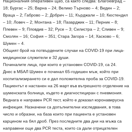
Националния оперативен щаб, са както следва: Благоевград –
18; Бургас – 25; Варна – 24; Велико Търново – 4; Видин – 2;
Враца – 2; Габрово – 2; Добрич – 11; Кърджали – 10; Кюстендил
– 10; Ловеч – 2; Монтана – 18; Пазарджик – 11; Перник – 8;
Плевен – 9; Пловдив – 32; Русе – 3; Силистра – 2; Сливен – 9;
Смолян – 16; София – 351; Стара Загора – 14; Хасково – 6;
Шумен – 4.
Общият брой на потвърдените случаи на COVID-19 при лица-
медицински служители е 32 души.
Починалите лица, при които е установен COVID-19, са 24.
Днес в МБАЛ Шумен е починал 65-годишен мъж, който при
хоспитализирането си е дал положителна проба за COVID-19.
Пациентът е настанен на 26 март във вътрешното отделение на
шуменската болница, където е диагностициран с пневмония.
Веднага е направен PCR тест, който е доказал коронавирусна
инфекция. Назначени са допълнителни изследвания, в това
число и образни, на база които при пациента е установен
карцином на бял дроб. През последните два дни на мъжа са
направени още два PCR теста, които са дали отрицателен