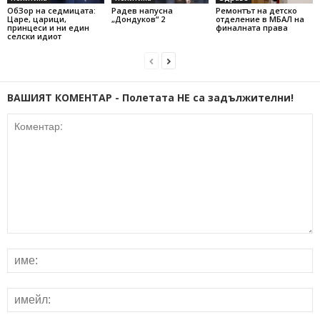
ОбЗор на седмицата:
Радев напусна
Ремонтът на детско
Царе, царици,
„Дондуков“ 2
отделение в МБАЛ на
принцеси и ни един
финалната права
селски идиот
ВАШИЯТ КОМЕНТАР - Полетата НЕ са задължителни!