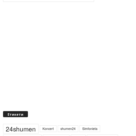
Етикети
24shumen
Koncert
shumen24
Simfonieta