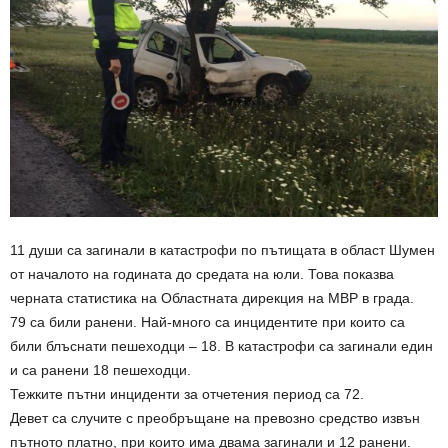
11 души са загинали в катастрофи по пътищата в област Шумен
от началото на годината до средата на юли. Това показва
черната статистика на Областната дирекция на МВР в града.
79 са били ранени. Най-много са инцидентите при които са
били блъснати пешеходци – 18. В катастрофи са загинали един
и са ранени 18 пешеходци.
Тежките пътни инциденти за отчетения период са 72.
Девет са случите с преобръщане на превозно средство извън
пътното платно, при които има двама загинали и 12 ранени.