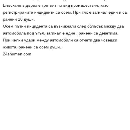
Блъскане в дърво е третият по вид произшествия, като
регистрираните инциденти са осем. При тях е загинал един и са
ранени 10 души.
Осем пътни инцидента са възникнали след сблъсък между два
автомобила под ъгъл, загинал е един , ранени са деветима.
При челни удари между автомобили са отнети два човешки
живота, ранени са осем души.
24shumen.com