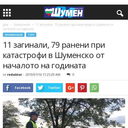
дом
Криминале
11 загинали, 79 ранени при катастрофи в Шуменско от
началото на годината
КРИМИНАЛЕ
ТОП
11 загинали, 79 ранени при
катастрофи в Шуменско от
началото на годината
от
redaktor
-
2019/07/16 11:25:29 AM
0
Facebook
Twitter