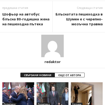
предишна статия
Следваща статия
Шофьор на автобус
Блъснатата пешеходка в
блъсна 80-годишна жена
Шумен е с черепно-
на пешеходна пътека
мозъчна травма
redaktor
СВЪРЗАНИ НОВИНИ
ОЩЕ ОТ АВТОРА
Политика
Политика
Здраве