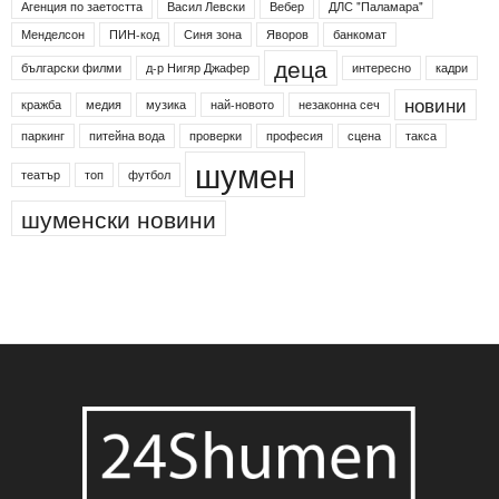
Агенция по заетостта
Васил Левски
Вебер
ДЛС "Паламара"
Менделсон
ПИН-код
Синя зона
Яворов
банкомат
деца
български филми
д-р Нигяр Джафер
интересно
кадри
новини
кражба
медия
музика
най-новото
незаконна сеч
паркинг
питейна вода
проверки
професия
сцена
такса
шумен
театър
топ
футбол
шуменски новини