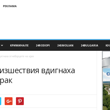
РЕКЛАМА
КРИМИНАЛЕ
24RODOPI
24SMOLIAN
24BULGARIA
КУ
дигнаха огнеборците на крак
оизшествия вдигнаха
крак