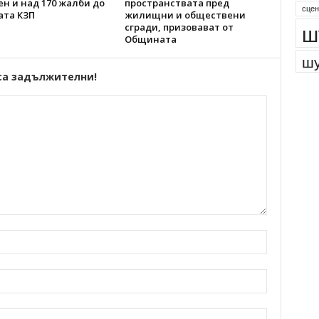
н и над 170 жалби до
пространствата пред
парк
ата КЗП
жилищни и обществени
сгради, призовават от
сцен
Общината
ш
са задължителни!
шу