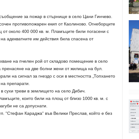
 съобщение за пожар в стърнище в село Цани Гинчево.
сочен противопожарен екип от Каолиново. Огнеборците
 от около 400 000 кв. м. Пламъците били погасени с
на адекватните им действия била спасена от
.
хване на пчелен рой от складово помещение в село
а пренасяне на две болни жени от жилища на бул.
рали на сигнал за гнездо с оси в местността „Топхането
 на препарати.
 в сухи треви в землището на село Дибич.
амъците, които били на площ от близо 1000 кв. м. с
агуби не са допуснати.
л. “Стефан Караджа“ във Велики Преслав, който е без