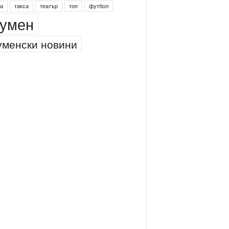
инг
питейна вода
проверки
професия
а
такса
театър
топ
футбол
умен
менски новини