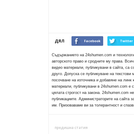
ДЯЛ
Facebook
Twitter
Съдържанието на 24shumen.com и технологиит
авторското право и сродните му права. Всич
видео материали, публикувани в сайта, са с
друго. Допуска се публикуване на текстови
посочване на източника и добавяне на линк
материали, публикувани в 24shumen.com е с
цялата строгост на закона. 24shumen.com н
публикациите. Администраторите на сайта з
им. Призоваваме ви за толерантност и спазв
предишна статия