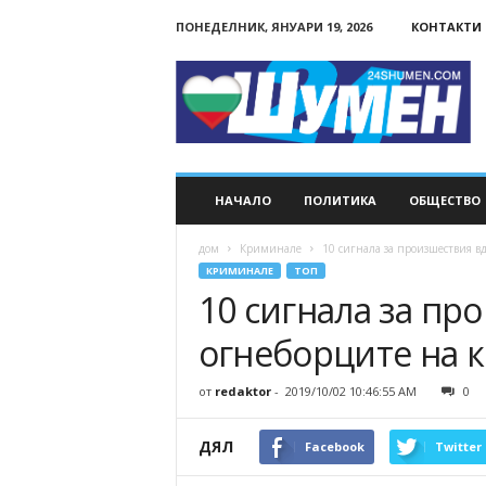
ПОНЕДЕЛНИК, ЯНУАРИ 19, 2026
КОНТАКТИ
24Shumen.COM
НАЧАЛО
ПОЛИТИКА
ОБЩЕСТВО
дом
Криминале
10 сигнала за произшествия в
КРИМИНАЛЕ
ТОП
10 сигнала за пр
огнеборците на 
от
redaktor
-
2019/10/02 10:46:55 AM
0
ДЯЛ
Facebook
Twitter