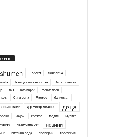
икети
4shumen
Koncert
shumen24
onieta
Агенция по заетостта
Васил Левски
ер
ДЛС "Паламара"
Менделсон
-код
Синя зона
Яворов
банкомат
деца
арски филми
д-р Нигяр Джафер
ресно
кадри
кражба
медия
музика
новини
новото
незаконна сеч