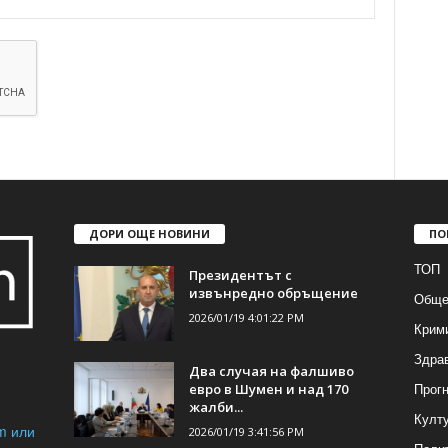
ДОРИ ОЩЕ НОВИНИ
ПО
ТОП
Президентът с
извънредно обръщение
Обще
2026/01/19 4:01:22 PM
Крим
Здра
Два случая на фалшиво
Прогн
евро в Шумен и над 170
жалби...
Култ
m или
2026/01/19 3:41:56 PM