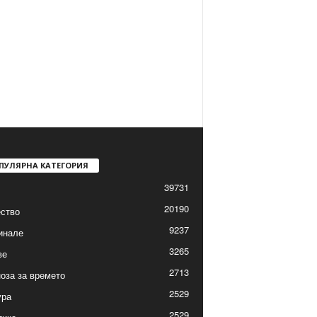
ПУЛЯРНА КАТЕГОРИЯ
39731
20190
ство
9237
инале
3265
ве
2713
оза за времето
2529
ура
2529