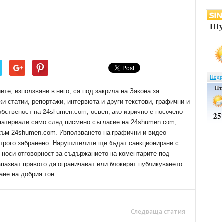
е, използвани в него, са под закрила на Закона за
ки статии, репортажи, интервюта и други текстови, графични и
обственост на 24shumen.com, освен, ако изрично е посочено
 материали само след писмено съгласие на 24shumen.com,
 към 24shumen.com. Използването на графични и видео
трого забранено. Нарушителите ще бъдат санкционирани с
е носи отговорност за съдържанието на коментарите под
апазват правото да ограничават или блокират публикуването
ане на добрия тон.
Следваща статия