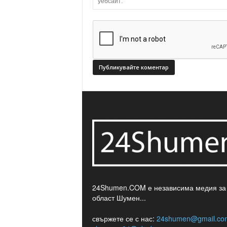
24Shumen.COM е независима медия за
област Шумен...
свържете се с нас:
24shumen@gmail.co