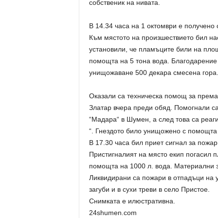
собственик на нивата.
В 14.34 часа на 1 октомври е получено
Към мястото на произшествието бил на
установили, че пламъците били на площ
помощта на 5 тона вода. Благодарение 
унищожаване 500 декара смесена гора
Оказали са техническа помощ за према
Златар вчера преди обяд. Помогнали с
“Мадара“ в Шумен, а след това са реаги
“. Гнездото било унищожено с помощта
В 17.30 часа бил приет сигнал за пожар
Пристигналият на място екип погасил пл
помощта на 1000 л. вода. Материални з
Ликвидирани са пожари в отпадъци на у
загуби и в сухи треви в село Пристое.
Снимката е илюстративна.
24shumen.com