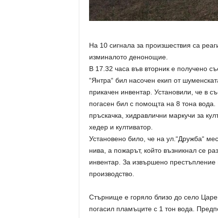
На 10 сигнала за произшествия са реа
изминалото денонощие.
В 17.32 часа във вторник е получено с
“Янтра“ бил насочен екип от шуменскат
прикачен инвентар. Установили, че в с
погасен бил с помощта на 8 тона вода.
пръскачка, хидравлични маркучи за кул
хедер и култиватор.
Установено било, че на ул.“Дружба“ м
нива, а пожарът, който възникнал се ра
инвентар. За извършено престъпление п
производство.
Стърнище е горяло близо до село Царев
погасил пламъците с 1 тон вода. Предп