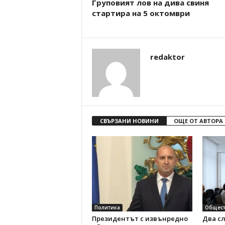
Груповият лов на дива свиня
стартира на 5 октомври
redaktor
СВЪРЗАНИ НОВИНИ
ОЩЕ ОТ АВТОРА
Политика
Общест
Президентът с извънредно
Два с