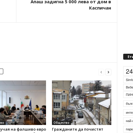
Апаш задигна 5 000 лева от дом в
Каспичан
Ет
2
Simf
Веб
ПИН
бълг
инте
во
Общество
лучая на фалшиво евро
Гражданите да почистят
най-