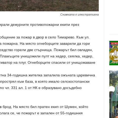
Снимката е илюстративна
гирали дежурните противопожарни екипи през
ъобщение за пожар в двор в село Тимарево. Към ул.
а пожарна. На място огнеборците заварили да гори
ъседство горели две стърнища. Пожарът бил овладян,
 Пламъците унищожили пулт на хедер, сеялка, хедер,
тиватор на плуг. Огнеборците спасили от унищожаване
естна 34-годишна жителка запалила ожъната царевична
зпрострял към база, в която имало селскостопански
о чл. 331 ал. 1 от НК е образувано досъдебно
 брод. На място бил пратен екип от Шумен, който
олага се, че пожарът е запален от 55-годишния