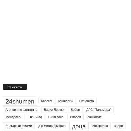
Етикети
24shumen
Koncert
shumen24
Simfonieta