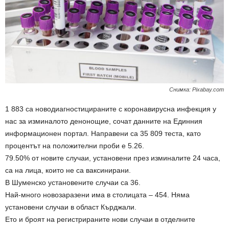
Снимка: Рixabay.com
1 883 са новодиагностицираните с коронавирусна инфекция у
нас за изминалото денонощие, сочат данните на Единния
информационен портал. Направени са 35 809 теста, като
процентът на положителни проби е 5.26.
79.50% от новите случаи, установени през изминалите 24 часа,
са на лица, които не са ваксинирани.
В Шуменско установените случаи са 36.
Най-много новозаразени има в столицата – 454. Няма
установени случаи в област Кърджали.
Ето и броят на регистрираните нови случаи в отделните