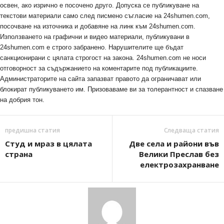
освен, ако изрично е посочено друго. Допуска се публикуване на
текстови материали само след писмено съгласие на 24shumen.com,
посочване на източника и добавяне на линк към 24shumen.com.
Използването на графични и видео материали, публикувани в
24shumen.com е строго забранено. Нарушителите ще бъдат
санкционирани с цялата строгост на закона. 24shumen.com не носи
отговорност за съдържанието на коментарите под публикациите.
Администраторите на сайта запазват правото да ограничават или
блокират публикуването им. Призоваваме ви за толерантност и спазване
на добрия тон.
предишна статия
Следваща статия
Студ и мраз в цялата
Две села и райони във
страна
Велики Преслав без
електрозахранване