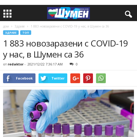
дом
Здраве
1 883 новозаразени с COVID-19 у нас, в Шумен са 36
ЗДРАВЕ
ТОП
1 883 новозаразени с COVID-19
у нас, в Шумен са 36
от
redaktor
-
2021/12/22 7:36:17 AM
0
Facebook
Twitter