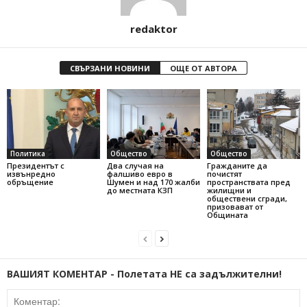
redaktor
СВЪРЗАНИ НОВИНИ
ОЩЕ ОТ АВТОРА
Политика
Общество
Общество
Президентът с
Два случая на
Гражданите да
извънредно
фалшиво евро в
почистят
обръщение
Шумен и над 170 жалби
пространствата пред
до местната КЗП
жилищни и
обществени сгради,
призовават от
Общината
ВАШИЯТ КОМЕНТАР - Полетата НЕ са задължителни!