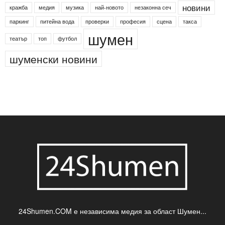
Агенция по заетостта
Васил Левски
Вебер
ДЛС "Паламара"
Менделсон
ПИН-код
Синя зона
Яворов
банкомат
деца
български филми
д-р Нигяр Джафер
интересно
кадри
новини
кражба
медия
музика
най-новото
незаконна сеч
паркинг
питейна вода
проверки
професия
сцена
такса
шумен
театър
топ
футбол
шуменски новини