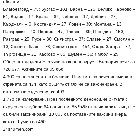
области:
Благоевград – 79; Бургас – 181; Варна – 125; Велико Търново –
51; Видин – 17; Враца – 62; Габрово – 17; Добрич – 27;
Кърджали – 0; Кюстендил – 27; Ловеч – 30; Монтана – 13;
Пазарджик – 40; Перник – 47; Плевен – 89; Пловдив – 150;
Разград – 25; Русе – 80; Силистра – 37; Сливен – 27; Смолян –
10; София област – 76; София град – 454; Стара Загора – 72;
Търговище – 21; Хасково – 65; Шумен – 36; Ямбол – 25.
Общо потвърдените случаи на коронавирус в България вече са
728 677. Активните са 95 868.
4 300 са настанените в болници. Приетите за лечение вчера в
страната са 424, като 85.14% от тях не са ваксинирани. В
интензивни отделения са 493.
1 778 са излекувани. През последното денонощие битката с
вируса са загубили 64 пациенти. 85.94% от починалите лица не
са били ваксинирани. 19 003 са поставените ваксини вчера,
като в Шумен са 490.
24shumen.com