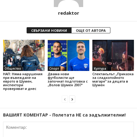
redaktor
СВЪРЗАНИ НОВИНИ
ОЩЕ ОТ АВТОРА
Общество
Спорт
Култура
НАП: Няма нарушения
Двама нови
Спектакълът „Приказка
при въвеждане на
футболисти ще
за сладкопойното
еврото в Шумен,
започнат подготовка с
магаре“ за децата в
инспектори
„Волов Шумен 2007“
Шумен
проверяват и днес
ВАШИЯТ КОМЕНТАР - Полетата НЕ са задължителни!