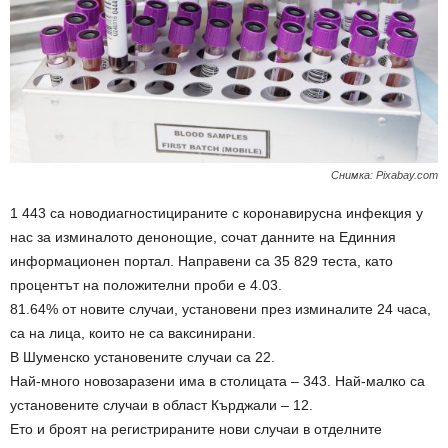
Снимка: Рixabay.com
1 443 са новодиагностицираните с коронавирусна инфекция у
нас за изминалото денонощие, сочат данните на Единния
информационен портал. Направени са 35 829 теста, като
процентът на положителни проби е 4.03.
81.64% от новите случаи, установени през изминалите 24 часа,
са на лица, които не са ваксинирани.
В Шуменско установените случаи са 22.
Най-много новозаразени има в столицата – 343. Най-малко са
установените случаи в област Кърджали – 12.
Ето и броят на регистрираните нови случаи в отделните