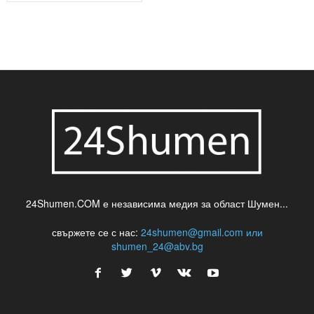
24Shumen.COM е независима медия за област Шумен...
свържете се с нас:
24shumen@gmail.com или
shumen_24@abv.bg