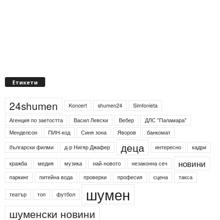
Етикети
24shumen
Koncert
shumen24
Simfonieta
Агенция по заетостта
Васил Левски
Вебер
ДЛС "Паламара"
Менделсон
ПИН-код
Синя зона
Яворов
банкомат
деца
български филми
д-р Нигяр Джафер
интересно
кадри
новини
кражба
медия
музика
най-новото
незаконна сеч
паркинг
питейна вода
проверки
професия
сцена
такса
шумен
театър
топ
футбол
шуменски новини