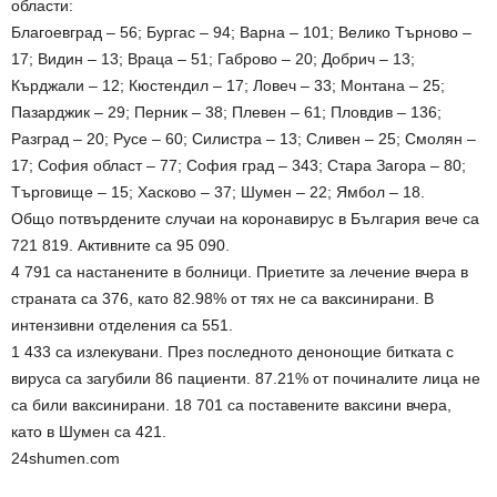
области:
Благоевград – 56; Бургас – 94; Варна – 101; Велико Търново –
17; Видин – 13; Враца – 51; Габрово – 20; Добрич – 13;
Кърджали – 12; Кюстендил – 17; Ловеч – 33; Монтана – 25;
Пазарджик – 29; Перник – 38; Плевен – 61; Пловдив – 136;
Разград – 20; Русе – 60; Силистра – 13; Сливен – 25; Смолян –
17; София област – 77; София град – 343; Стара Загора – 80;
Търговище – 15; Хасково – 37; Шумен – 22; Ямбол – 18.
Общо потвърдените случаи на коронавирус в България вече са
721 819. Активните са 95 090.
4 791 са настанените в болници. Приетите за лечение вчера в
страната са 376, като 82.98% от тях не са ваксинирани. В
интензивни отделения са 551.
1 433 са излекувани. През последното денонощие битката с
вируса са загубили 86 пациенти. 87.21% от починалите лица не
са били ваксинирани. 18 701 са поставените ваксини вчера,
като в Шумен са 421.
24shumen.com