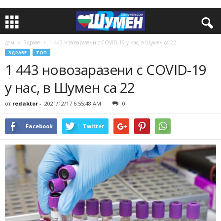
дом
Здраве
1 443 новозаразени с COVID-19 у нас, в Шумен са 22
ЗДРАВЕ
ТОП
1 443 новозаразени с COVID-19
у нас, в Шумен са 22
от
redaktor
-
2021/12/17 6:55:48 AM
0
Facebook
Twitter