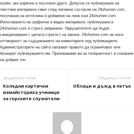
освен, ако изрично е посочено друго. Допуска се публикуване на
текстови материали само след писмено съгласие на 24shumen.com,
посочване на източника и добавяне на линк към 24shumen.com.
Използването на графични и видео материали, публикувани в
24shumen.com е строго забранено. Нарушителите ще бъдат
санкционирани с цялата строгост на закона. 24shumen.com не носи
отговорност за съдържанието на коментарите под публикациите.
Администраторите на сайта запазват правото да ограничават или
блокират публикуването им. Призоваваме ви за толерантност и спазване
на добрия тон.
предишна статия
Следваща статия
Коледни картички
Облаци и дъжд в петък
измайсториха ученици
за горските служители