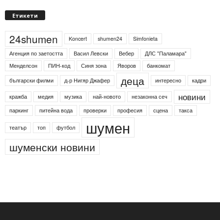
Етикети
24shumen
Koncert
shumen24
Simfonieta
Агенция по заетостта
Васил Левски
Вебер
ДЛС "Паламара"
Менделсон
ПИН-код
Синя зона
Яворов
банкомат
деца
български филми
д-р Нигяр Джафер
интересно
кадри
новини
кражба
медия
музика
най-новото
незаконна сеч
паркинг
питейна вода
проверки
професия
сцена
такса
шумен
театър
топ
футбол
шуменски новини