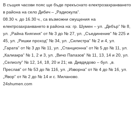
В същия часови пояс ще бъде прекъснато електрозахранването
в района на село Дибич – „Радиокула“.
08.30 ч. до 16.30 ч., са възможни смущения на
електрозахранването в района на: гр. Шумен – ул. „Дебър“ № 8,
ул. „Райна Княгиня“ от № 3 до № 27, ул. „Съединение“ № 225 и
45, ул. „Ришки проход“ № 34, ул. „Силистра“ № 2 и 4, ул.
„Гарата“ от № 3 до № 11, ул. „Станционна“ от № 5 до № 11, ул.
„Калиакра“ № 1, 2 и 3, ул. „Вичо Папазов“ № 11, 13, 14 и 20, ул.
„Селиолу“ № 12, 14, 18, 20 и 21; кв. Дивдядово – бул. „в.
Преслав“ от № 53 до № 116, ул. „Изворна“ от № 4 до № 16, ул.
„Явор“ от № 2 до № 14 и с. Миланово.
24shumen.com