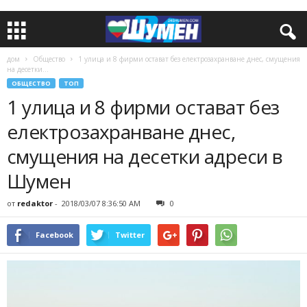
дом
Общество
1 улица и 8 фирми остават без електрозахранване днес, смущения
на десетки...
ОБЩЕСТВО
ТОП
1 улица и 8 фирми остават без
електрозахранване днес,
смущения на десетки адреси в
Шумен
от
redaktor
-
2018/03/07 8:36:50 AM
0
Facebook
Twitter