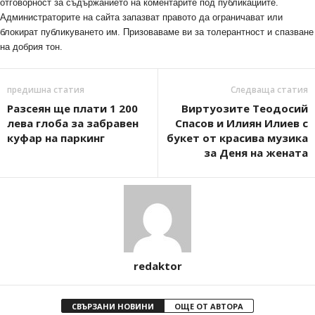
отговорност за съдържанието на коментарите под публикациите.
Администраторите на сайта запазват правото да ограничават или
блокират публикуването им. Призоваваме ви за толерантност и спазване
на добрия тон.
предишна статия
Следваща статия
Разсеян ще плати 1 200
Виртуозите Теодосий
лева глоба за забравен
Спасов и Илиян Илиев с
куфар на паркинг
букет от красива музика
за Деня на жената
redaktor
СВЪРЗАНИ НОВИНИ
ОЩЕ ОТ АВТОРА