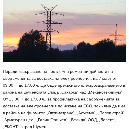
Поради извършване на неотложни ремонтни дейности на
съоръженията за доставка на електроенергия, на 7 март от
09.00 ч. до 17.00 ч. ще бъде прекъснато електрозахранването в
района на шуменската улица „Сакарка“ над „Механотехникум“.
От 13.00 ч. до 17.00 ч., за профилактика на съоръженията за
доставка на електроенергия по искане на ECO, ток няма да има
в района на фирмите: „Оптиматранс“, „Алугема“, „Попов строй“,
„Арматурен цех“, „Галин Станчев“, „Велида“ ООД, „Лорекс“,
„ЕКОНТ“ в град Шумен.