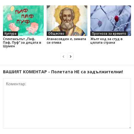
Култура
Общество
Прогноза за времето
Спектакълът „Пиф,
Атанасовден е, зимата
Жълт код за студ в
Паф, Пуф“ за децата в
си отива
цялата страна
Шумен
ВАШИЯТ КОМЕНТАР - Полетата НЕ са задължителни!