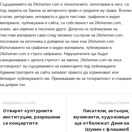
Съдържанието на 24shumen.com и технологиите, използвани в него, са
под закрила на Закона за авторското право и сродните му права. Всички
статии, репортажи, интервюта и други текстови, графични и видео
материали, публикувани в сайта, са собственост на 24shumen.com,
освен, ако изрично е посочено друго. Допуска се публикуване на
текстови материали само след писмено съгласие на 24shumen.com,
посочване на източника и добавяне на линк към 24shumen.com.
Използването на графични и видео материали, публикувани в
24shumen.com е строго забранено. Нарушителите ще бъдат
санкционирани с цялата строгост на закона. 24shumen.com не носи
отговорност за съдържанието на коментарите под публикациите.
Администраторите на сайта запазват правото да ограничават или
блокират публикуването им. Призоваваме ви за толерантност и спазване
на добрия тон.
предишна статия
Следваща статия
Отварят културните
Писатели, актьори,
институции, разрешени
музиканти, художници
са концертите
ще отбележат Деня на
Шумен с флашмоб