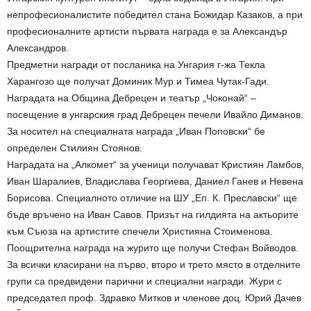
непрофесионалистите победител стана Божидар Казаков, а при
професионалните артисти първата награда е за Александър
Александров.
Предметни награди от посланика на Унгария г-жа Текла
Харангозо ще получат Доминик Мур и Тимеа Чутак-Гади.
Наградата на Община Дебрецен и театър „Чоконай“ –
посещение в унгарския град Дебрецен печели Ивайло Диманов.
За носител на специалната награда „Иван Поповски“ бе
определен Стилиян Стоянов.
Наградата на „Алкомет“ за ученици получават Кристиян Ламбов,
Иван Шаралиев, Владислава Георгиева, Даниел Ганев и Невена
Борисова. Специалното отличие на ШУ „Еп. К. Преславски“ ще
бъде връчено на Иван Савов. Призът на гилдията на актьорите
към Съюза на артистите спечели Християна Стоименова.
Поощрителна награда на журито ще получи Стефан Войводов.
За всички класирани на първо, второ и трето място в отделните
групи са предвидени парични и специални награди. Жури с
председател проф. Здравко Митков и членове доц. Юрий Дачев