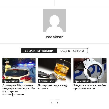
redaktor
СВЪРЗАНИ НОВИНИ
ОЩЕ ОТ АВТОРА
Криминале
Криминале
Криминале
Дрогиран 18-годишен
Почерпен седна зад
Задържаха мъж, набил
подкара кола, в джоба
волана
приятелката си
му откриха
метамфетамин