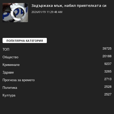
Почерпен седна зад волана
2026/01/19 11:32:57 AM
Задържаха мъж, набил приятелката си
2026/01/19 11:29:48 AM
ПОПУЛЯРНА КАТЕГОРИЯ
39725
ТОП
20188
Общество
9237
Криминале
3265
Здраве
2713
Прогноза за времето
2528
Политика