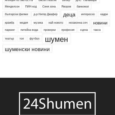
Етикети
24shumen
Koncert
shumen24
Simfonieta
Агенция по заетостта
Васил Левски
Вебер
ДЛС "Паламара"
Менделсон
ПИН-код
Синя зона
Яворов
банкомат
деца
български филми
д-р Нигяр Джафер
интересно
кадри
новини
кражба
медия
музика
най-новото
незаконна сеч
паркинг
питейна вода
проверки
професия
сцена
такса
шумен
театър
топ
футбол
шуменски новини