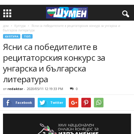
дом
Култура
Ясни са победителите в рецитаторския конкурс за унгарска и
българска литература
КУЛТУРА
ТОП
Ясни са победителите в
рецитаторския конкурс за
унгарска и българска
литература
от
redaktor
-
2020/05/11 12:19:33 PM
0
Facebook
Twitter