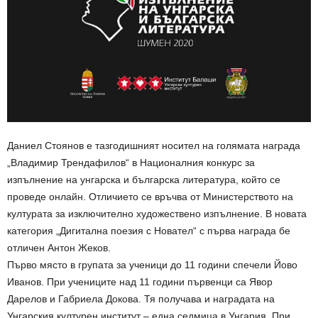
Даниел Стоянов е тазгодишният носител на голямата награда
„Владимир Трендафилов“ в Националния конкурс за
изпълнение на унгарска и българска литература, който се
проведе онлайн. Отличието се връчва от Министерството на
културата за изключително художествено изпълнение. В новата
категория „Дигитална поезия с Новател“ с първа награда бе
отличен Антон Жеков.
Първо място в групата за ученици до 11 години спечели Йово
Иванов. При учениците над 11 години първенци са Явор
Дарелов и Габриела Докова. Тя получава и наградата на
Унгарския културен институт – една седмица в Унгария. При