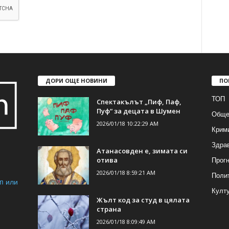
ДОРИ ОЩЕ НОВИНИ
ПО
ТОП
Спектакълът „Пиф, Паф,
Пуф“ за децата в Шумен
Обще
2026/01/18 10:22:29 AM
Крим
Здра
Атанасовден е, зимата си
Прогн
отива
2026/01/18 8:59:21 AM
Поли
m или
Култ
Жълт код за студ в цялата
страна
2026/01/18 8:09:49 AM