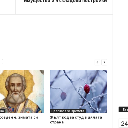
имущество и 4 складови постройки
Ет
во
Прогноза за времето
овден е, зимата си
Жълт код за студ в цялата
2
страна