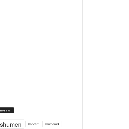
икети
4shumen
Koncert
shumen24