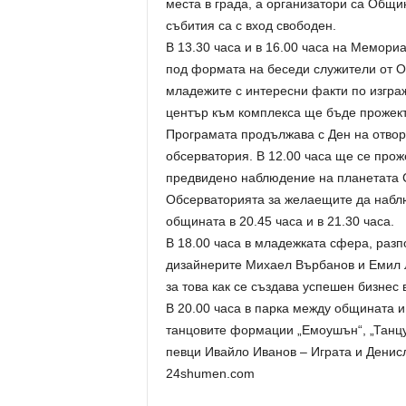
места в града, а организатори са Общ
събития са с вход свободен.
В 13.30 чaса и в 16.00 часа на Мемори
под формата на беседи служители от О
младежите с интересни факти по изгра
център към комплекса ще бъде прожект
Програмата продължава с Ден на отворе
обсерватория. В 12.00 часа ще се прож
предвидено наблюдение на планетата С
Обсерваторията за желаещите да наблю
общината в 20.45 часа и в 21.30 часа.
В 18.00 часа в младежката сфера, разп
дизайнерите Михаел Върбанов и Емил Л
за това как се създава успешен бизнес
В 20.00 часа в парка между общината и
танцовите формации „Емоушън“, „Танцу
певци Ивайло Иванов – Играта и Денис
24shumen.com