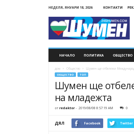
НЕДЕЛЯ, ЯНУАРИ 18, 2026
КОНТАКТИ
РЕ
24Shumen.COM
НАЧАЛО
ПОЛИТИКА
ОБЩЕСТВО
дом
Общество
Шумен ще отбележи Международ
ОБЩЕСТВО
ТОП
Шумен ще отбел
на младежта
от
redaktor
-
2019/08/08 8:57:19 AM
0
ДЯЛ
Facebook
Twitter