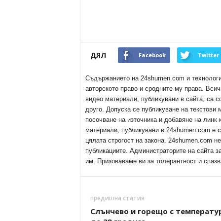
ДЯЛ
Facebook
Twitter
Съдържанието на 24shumen.com и технологиит
авторското право и сродните му права. Всич
видео материали, публикувани в сайта, са с
друго. Допуска се публикуване на текстови
посочване на източника и добавяне на линк
материали, публикувани в 24shumen.com е с
цялата строгост на закона. 24shumen.com н
публикациите. Администраторите на сайта з
им. Призоваваме ви за толерантност и спазв
предишна статия
Слънчево и горещо с температу