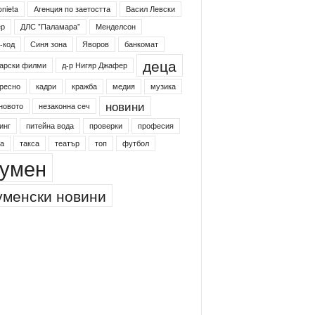
onieta
Агенция по заетостта
Васил Левски
ер
ДЛС "Паламара"
Менделсон
-код
Синя зона
Яворов
банкомат
деца
арски филми
д-р Нигяр Джафер
ресно
кадри
кражба
медия
музика
новини
новото
незаконна сеч
инг
питейна вода
проверки
професия
а
такса
театър
топ
футбол
умен
менски новини