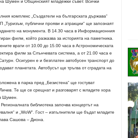
ина Шумен и Общинският младежки съвет. Всички
алния комплекс „Създатели на българската държава“
П „Туризъм, публични прояви и атракции“ ще запознаят
ждането на монумента. В 14.30 часа в Информационния
иран филм, който разказва за историята на паметника.
ните врати от 10.00 до 15.00 часа в Астрономическата
ектира филм за Слънчевата система, а от 21.00 часа е
атурн. Осигурен е и безплатен автобусен транспорт до
дават планетата. Автобусът ще тръгва от сградата на
оложена в парка пред „Безистена“ ще гостуват
ичев. Те ще се срещнат и разговарят с младите хора
 в Шумен.
 Регионалната библиотека започва концертът на
валня“ и „WoW“. Гост – изпълнители ще бъдат младите
лава Сашова – Диона.