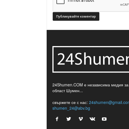
24Shumen.COM е независима медия за
област Шумен...
свържете се с нас:
24shumen@gmail.co
shumen_24@abv.bg