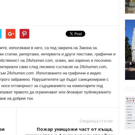
е, използвани в него, са под закрила на Закона за
ки статии, репортажи, интервюта и други текстови, графични и
обственост на 24shumen.com, освен, ако изрично е посочено
 материали само след писмено съгласие на 24shumen.com,
 към 24shumen.com. Използването на графични и видео
трого забранено. Нарушителите ще бъдат санкционирани с
е носи отговорност за съдържанието на коментарите под
апазват правото да ограничават или блокират публикуването
ане на добрия тон.
Следваща статия
ри
Пожар унищожи част от къща,