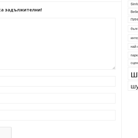
Simf
са задължителни!
Веб
ПИН
бълг
инте
най-
парк
сцен
ш
шу