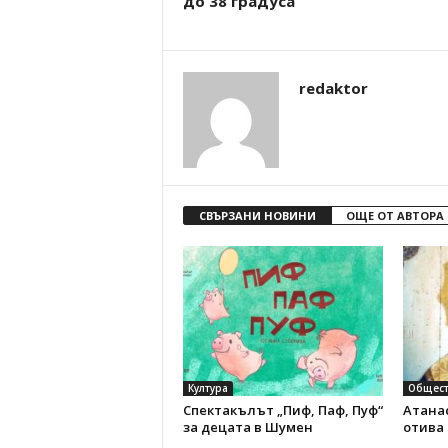
до 38 градуса
redaktor
СВЪРЗАНИ НОВИНИ
ОЩЕ ОТ АВТОРА
Култура
Общест
Спектакълът „Пиф, Паф, Пуф“
Атанас
за децата в Шумен
отива