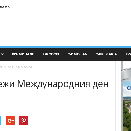
КЛАМА
КРИМИНАЛЕ
24RODOPI
24SMOLIAN
24BULGARIA
КУ
ния ден на младежта
ежи Международния ден