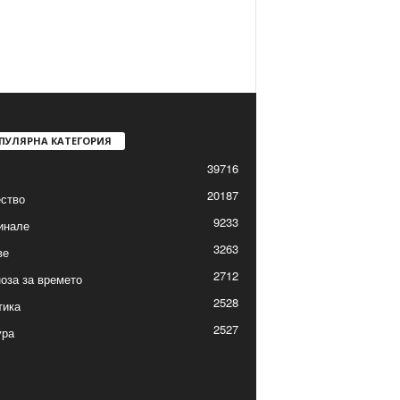
ПУЛЯРНА КАТЕГОРИЯ
39716
20187
ство
9233
инале
3263
ве
2712
оза за времето
2528
тика
2527
ура