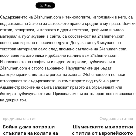
Съдържанието на 24shumen.com и технологиите, използвани в него, са
под закрила на Закона за авторското право и сродните му права. Всички
статии, репортажи, интервюта и други текстови, графични и видео
материали, публикувани в сайта, са собственост на 24shumen.com,
освен, ако изрично е посочено друго. Допуска се публикуване на
текстови материали само след писмено съгласие на 24shumen.com,
посочване на източника и добавяне на линк към 24shumen.com.
Използването на графични и видео материали, публикувани в
24shumen.com е строго забранено. Нарушителите ще бъдат
санкционирани с цялата строгост на закона. 24shumen.com не носи
отговорност за съдържанието на коментарите под публикациите.
Администраторите на сайта запазват правото да ограничават или
блокират публикуването им. Призоваваме ви за толерантност и спазване
на добрия тон.
предишна статия
Следваща статия
Бойна дама потроши
Шуменските мажоретки
стъклата на колата на
с титла от Европейското