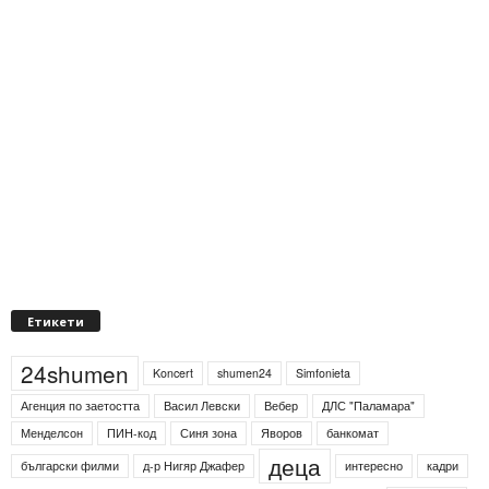
Етикети
24shumen
Koncert
shumen24
Simfonieta
Агенция по заетостта
Васил Левски
Вебер
ДЛС "Паламара"
Менделсон
ПИН-код
Синя зона
Яворов
банкомат
деца
български филми
д-р Нигяр Джафер
интересно
кадри