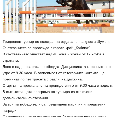
Тридневен турнир по всестранна езда започна днес в Шумен.
Състезанието се провежда в гората край „Кабиюк“.
В състезанието участват над 40 коня и жокеи от 12 клуба в
страната.
Днес е надпреварата по обездка. Дисциплината крос-кънтри е
утре от 9.30 часа. В зависимост от категориите жокеите ще
преминат по пет трасета с различна дължина.
Стартът на прескачане на препядствия е от 9.30 часа в неделя.
В съпътстващата програма на турнира са включени
допълнителни състезания.
За всички победители са предвидени парични и предметни
награди.
Организатори на състезанието са Държавното предприятие