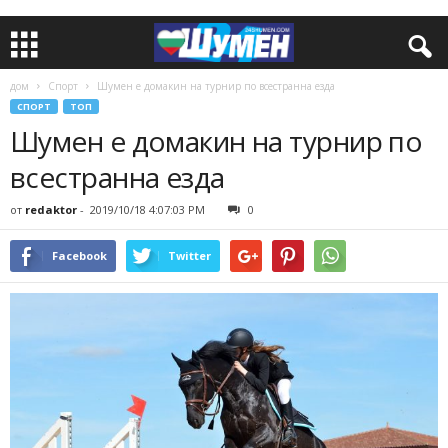
дом
Спорт
Шумен е домакин на турнир по всестранна езда
СПОРТ
ТОП
Шумен е домакин на турнир по
всестранна езда
от
redaktor
-
2019/10/18 4:07:03 PM
0
Facebook
Twitter