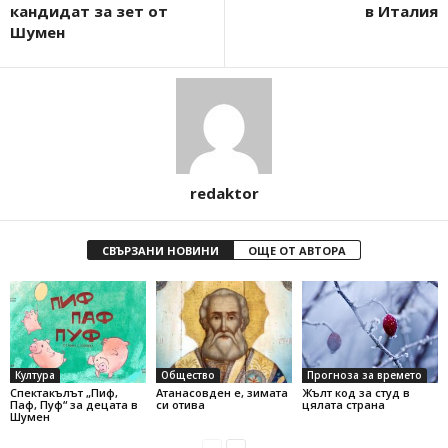
кандидат за зет от
в Италия
Шумен
redaktor
СВЪРЗАНИ НОВИНИ
ОЩЕ ОТ АВТОРА
Култура
Общество
Прогноза за времето
Спектакълът „Пиф,
Атанасовден е, зимата
Жълт код за студ в
Паф, Пуф“ за децата в
си отива
цялата страна
Шумен