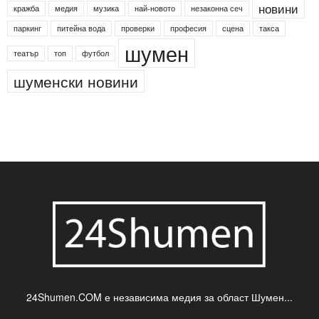
новини
кражба
медия
музика
най-новото
незаконна сеч
паркинг
питейна вода
проверки
професия
сцена
такса
шумен
театър
топ
футбол
шуменски новини
24Shumen.COM е независима медия за област Шумен...